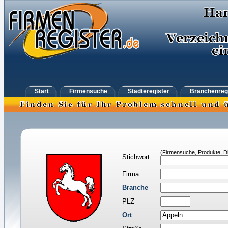
Start
Firmensuche
Städteregister
Branchenreg
(Firmensuche, Produkte, Di
Stichwort
Firma
Branche
PLZ
Ort