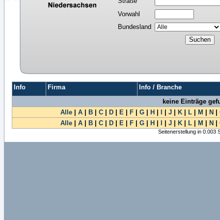
Straße
Vorwahl
Bundesland
Info
Firma
Info / Branche
keine Einträge ge
Alle
|
A
|
B
|
C
|
D
|
E
|
F
|
G
|
H
|
I
|
J
|
K
|
L
|
M
|
N
|
Alle
|
A
|
B
|
C
|
D
|
E
|
F
|
G
|
H
|
I
|
J
|
K
|
L
|
M
|
N
|
Seitenerstellung in 0.003