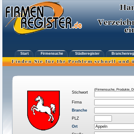
Start
Firmensuche
Städteregister
Branchenreg
(Firmensuche, Produkte, Di
Stichwort
Firma
Branche
PLZ
Ort