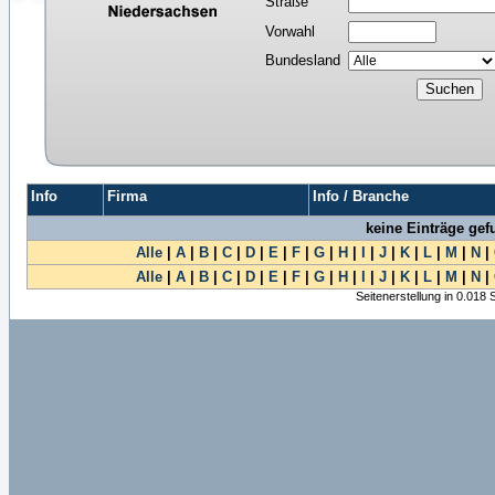
Straße
Vorwahl
Bundesland
Info
Firma
Info / Branche
keine Einträge ge
Alle
|
A
|
B
|
C
|
D
|
E
|
F
|
G
|
H
|
I
|
J
|
K
|
L
|
M
|
N
|
Alle
|
A
|
B
|
C
|
D
|
E
|
F
|
G
|
H
|
I
|
J
|
K
|
L
|
M
|
N
|
Seitenerstellung in 0.018