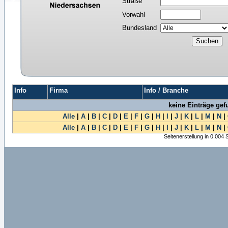
Straße
Vorwahl
Bundesland
Info
Firma
Info / Branche
keine Einträge ge
Alle
|
A
|
B
|
C
|
D
|
E
|
F
|
G
|
H
|
I
|
J
|
K
|
L
|
M
|
N
|
Alle
|
A
|
B
|
C
|
D
|
E
|
F
|
G
|
H
|
I
|
J
|
K
|
L
|
M
|
N
|
Seitenerstellung in 0.004