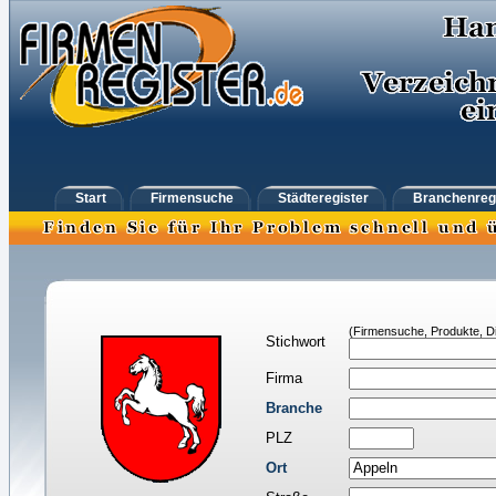
Start
Firmensuche
Städteregister
Branchenreg
(Firmensuche, Produkte, Di
Stichwort
Firma
Branche
PLZ
Ort