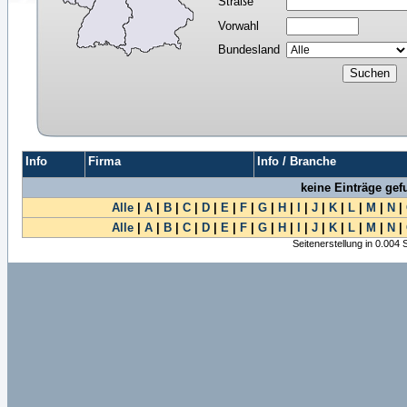
Straße
Vorwahl
Bundesland
Info
Firma
Info / Branche
keine Einträge ge
Alle
|
A
|
B
|
C
|
D
|
E
|
F
|
G
|
H
|
I
|
J
|
K
|
L
|
M
|
N
|
Alle
|
A
|
B
|
C
|
D
|
E
|
F
|
G
|
H
|
I
|
J
|
K
|
L
|
M
|
N
|
Seitenerstellung in 0.004