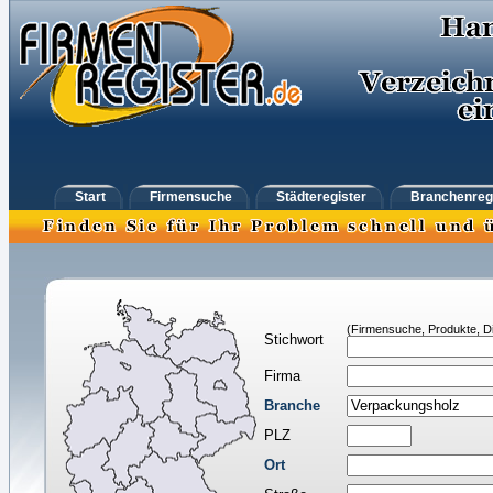
Start
Firmensuche
Städteregister
Branchenreg
(Firmensuche, Produkte, Di
Stichwort
Firma
Branche
PLZ
Ort