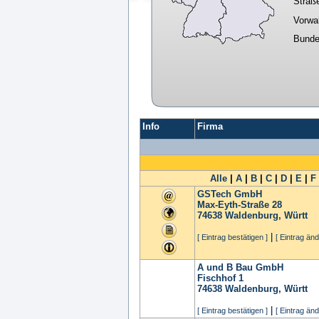
Straß
Vorwa
Bunde
Info
Firma
Alle
|
A
|
B
|
C
|
D
|
E
|
F
GSTech GmbH
Max-Eyth-Straße 28
74638
Waldenburg, Württ
|
[ Eintrag bestätigen ]
[ Eintrag änd
A und B Bau GmbH
Fischhof 1
74638
Waldenburg, Württ
|
[ Eintrag bestätigen ]
[ Eintrag änd