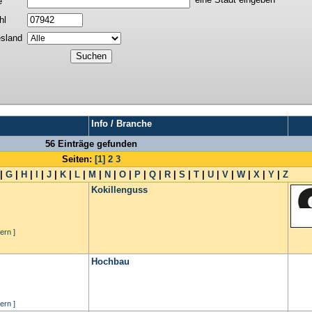
e
hl
sland
Info / Branche
56 Einträge gefunden
Seiten:
[1]
2
3
|
G
|
H
|
I
|
J
|
K
|
L
|
M
|
N
|
O
|
P
|
Q
|
R
|
S
|
T
|
U
|
V
|
W
|
X
|
Y
|
Z
Kokillenguss
ern ]
Hochbau
ern ]