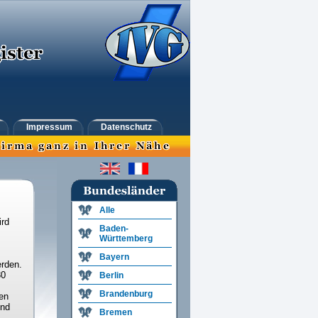
Impressum
Datenschutz
Alle
ird
Baden-
Württemberg
Bayern
rden.
30
Berlin
Brandenburg
en
und
Bremen