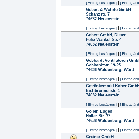
|
[ Eintrag bestätigen ]
[ Eintrag änd
Gebert & Wöhrle GmbH
Schanzstr. 7
74632
Neuenstein
|
[ Eintrag bestätigen ]
[ Eintrag änd
Gebert GmbH, Dieter
Felix-Wankel-Str. 4
74632
Neuenstein
|
[ Eintrag bestätigen ]
[ Eintrag änd
Gebhardt Ventilatoren Gmb
Gebhardtstr. 19-25
74638
Waldenburg, Württ
|
[ Eintrag bestätigen ]
[ Eintrag änd
Getränkemarkt Kober Gmb
Eichbrunnenstr. 1
74632
Neuenstein
|
[ Eintrag bestätigen ]
[ Eintrag änd
Göller, Eugen
Haller Str. 33
74638
Waldenburg, Württ
|
[ Eintrag bestätigen ]
[ Eintrag änd
Greiner GmbH