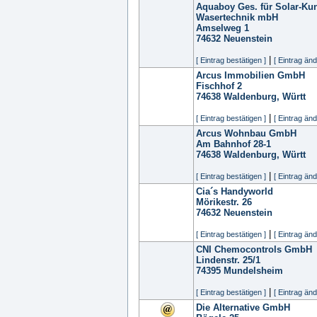
Aquaboy Ges. für Solar-Kun
Wasertechnik mbH
Amselweg 1
74632
Neuenstein
|
[ Eintrag bestätigen ]
[ Eintrag änd
Arcus Immobilien GmbH
Fischhof 2
74638
Waldenburg, Württ
|
[ Eintrag bestätigen ]
[ Eintrag änd
Arcus Wohnbau GmbH
Am Bahnhof 28-1
74638
Waldenburg, Württ
|
[ Eintrag bestätigen ]
[ Eintrag änd
Cia´s Handyworld
Mörikestr. 26
74632
Neuenstein
|
[ Eintrag bestätigen ]
[ Eintrag änd
CNI Chemocontrols GmbH
Lindenstr. 25/1
74395
Mundelsheim
|
[ Eintrag bestätigen ]
[ Eintrag änd
Die Alternative GmbH