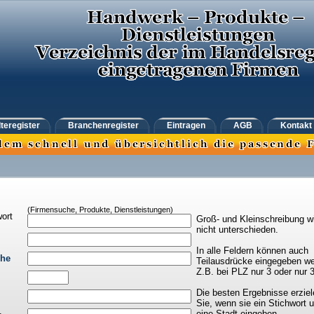
teregister
Branchenregister
Eintragen
AGB
Kontakt
(Firmensuche, Produkte, Dienstleistungen)
ort
Groß- und Kleinschreibung w
nicht unterschieden.
In alle Feldern können auch
che
Teilausdrücke eingegeben we
Z.B. bei PLZ nur 3 oder nur 
Die besten Ergebnisse erziel
Sie, wenn sie ein Stichwort 
eine Stadt eingeben