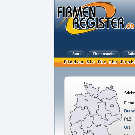
Start
Firmensuche
Städ
Stichw
Firma
Bran
PLZ
Ort