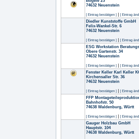
Bögele 25
74632
Neuenstein
|
[ Eintrag bestätigen ]
[ Eintrag änd
Diedler Kunststoffe GmbH
Felix-Wankel-Str. 6
74632
Neuenstein
|
[ Eintrag bestätigen ]
[ Eintrag änd
ESG Workstation Beratungs
Obere Gartenstr. 34
74632
Neuenstein
|
[ Eintrag bestätigen ]
[ Eintrag änd
Fenster Keller Karl Keller 
Kirchensaller Str. 36
74632
Neuenstein
|
[ Eintrag bestätigen ]
[ Eintrag änd
FFP Montageteileproduktio
Bahnhofstr. 50
74638
Waldenburg, Württ
|
[ Eintrag bestätigen ]
[ Eintrag änd
Gauger Holzbau GmbH
Hauptstr. 104
74638
Waldenburg, Württ