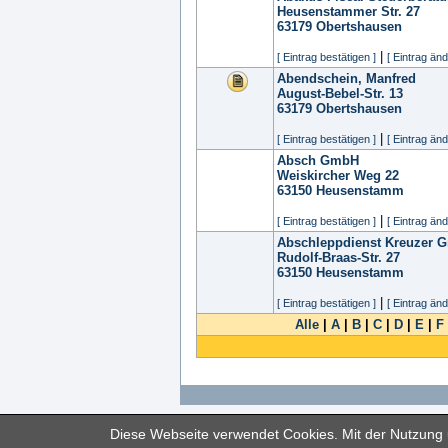
Heusenstammer Str. 27
63179
Obertshausen
|
[ Eintrag bestätigen ]
[ Eintrag änd
Abendschein, Manfred
August-Bebel-Str. 13
63179
Obertshausen
|
[ Eintrag bestätigen ]
[ Eintrag änd
Absch GmbH
Weiskircher Weg 22
63150
Heusenstamm
|
[ Eintrag bestätigen ]
[ Eintrag änd
Abschleppdienst Kreuzer 
Rudolf-Braas-Str. 27
63150
Heusenstamm
|
[ Eintrag bestätigen ]
[ Eintrag änd
Alle
|
A
|
B
|
C
|
D
|
E
|
F
Diese Webseite verwendet Cookies. Mit der Nutzung u