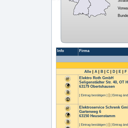
Straß
Vorwa
Bunde
Info
Firma
Alle
|
A
|
B
|
C
|
D
|
E
|
F
Elektro Roth GmbH
Seligenstädter Str. 40, OT 
63179
Obertshausen
|
[ Eintrag bestätigen ]
[ Eintrag änd
Elektroservice Schrenk G
Gartenweg 6
63150
Heusenstamm
|
[ Eintrag bestätigen ]
[ Eintrag änd