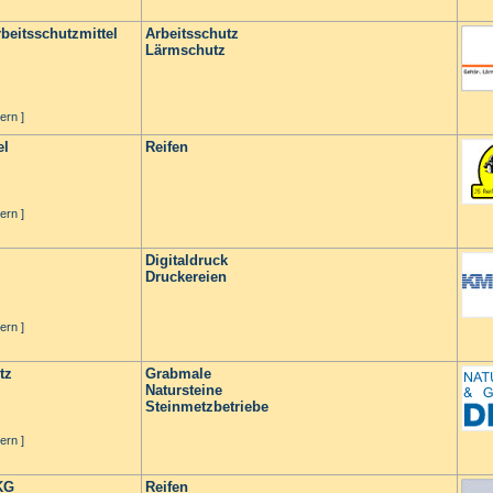
beitsschutzmittel
Arbeitsschutz
Lärmschutz
ern ]
el
Reifen
ern ]
Digitaldruck
Druckereien
ern ]
tz
Grabmale
Natursteine
Steinmetzbetriebe
ern ]
KG
Reifen