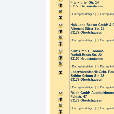
Frankfurter Str. 14
63150
Heusenstamm
|
[ Eintrag bestätigen ]
[ Eintrag änd
HolzLand Becker GmbH & 
Albrecht-Dürer-Str. 25
63179
Obertshausen
|
[ Eintrag bestätigen ]
[ Eintrag änd
Kurz GmbH, Thomas
Rudolf-Braas-Str. 22
63150
Heusenstamm
|
[ Eintrag bestätigen ]
[ Eintrag änd
Lederwarenfabrik Gebr. P
Brüder-Grimm-Str. 22
63179
Obertshausen
|
[ Eintrag bestätigen ]
[ Eintrag änd
Reich GmbH Autolackierere
Feldstr. 47
63179
Obertshausen
|
[ Eintrag bestätigen ]
[ Eintrag änd