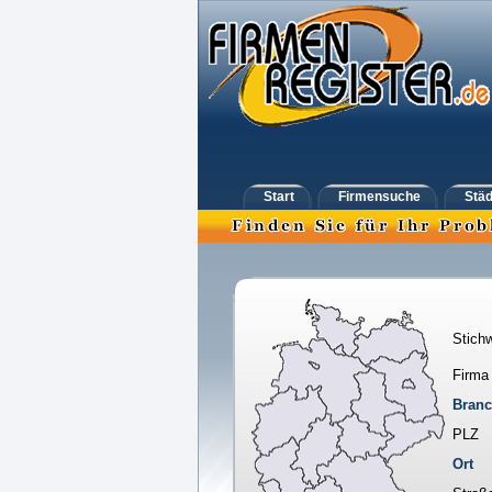
Start
Firmensuche
Städ
Stichw
Firma
Bran
PLZ
Ort