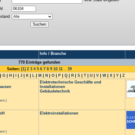
e
hl
sland
Info / Branche
770 Einträge gefunden
Seiten:
[1]
2
3
4
5
6
7
8
9
10
11
..
39
|
G
|
H
|
I
|
J
|
K
|
L
|
M
|
N
|
O
|
P
|
Q
|
R
|
S
|
T
|
U
|
V
|
W
|
X
|
Y
|
Z
Elektrotechnische Geschäfte und
Hausen
Installationen
Gebäudetechnik
ern ]
mbH
Elektroinstallationen
ern ]