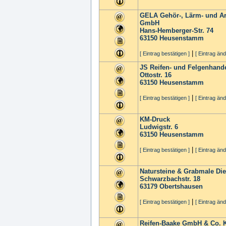
GELA Gehör-, Lärm- und Ar
GmbH
Hans-Hemberger-Str. 74
63150
Heusenstamm
|
[ Eintrag bestätigen ]
[ Eintrag änd
JS Reifen- und Felgenhand
Ottostr. 16
63150
Heusenstamm
|
[ Eintrag bestätigen ]
[ Eintrag änd
KM-Druck
Ludwigstr. 6
63150
Heusenstamm
|
[ Eintrag bestätigen ]
[ Eintrag änd
Natursteine & Grabmale Die
Schwarzbachstr. 18
63179
Obertshausen
|
[ Eintrag bestätigen ]
[ Eintrag änd
Reifen-Baake GmbH & Co. 