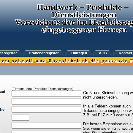
teregister
Branchenregister
Eintragen
AGB
Kontakt
(Firmensuche, Produkte, Dienstleistungen)
ort
Groß- und Kleinschreibung w
nicht unterschieden.
In alle Feldern können auch
che
Teilausdrücke eingegeben we
Z.B. bei PLZ nur 3 oder nur 
Die besten Ergebnisse erziel
Sie, wenn sie ein Stichwort 
eine Stadt eingeben