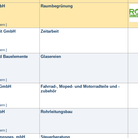
mbH
Raumbegrünung
ern ]
eit GmbH
Zeitarbeit
ern ]
nd Bauelemente
Glasereien
ern ]
. GmbH
Fahrrad-, Moped- und Motorradteile und -
zubehör
ern ]
mbH
Rohrleitungsbau
ern ]
ungsges. mbH
Steuerberatung