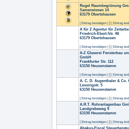
Rogel Raumbegrünung G
Samerwiesen 14
63179
Obertshausen
|
[ Eintrag bestätigen ]
[ Eintrag änd
A für Z Agentur für Zeitarb
Friedrich-Ebert-Str. 48
63179
Obertshausen
|
[ Eintrag bestätigen ]
[ Eintrag änd
A-Z Glaserei Fensterbau u
GmbH
Frankfurter Str. 112
63150
Heusenstamm
|
[ Eintrag bestätigen ]
[ Eintrag änd
A. C. D. Augenthaler & Co
Lessingstr. 5
63150
Heusenstamm
|
[ Eintrag bestätigen ]
[ Eintrag änd
A.R.T. Rohranlagenbau G
Landgrebeweg 9
63150
Heusenstamm
|
[ Eintrag bestätigen ]
[ Eintrag änd
Abakus-Fiscal Steuerberat