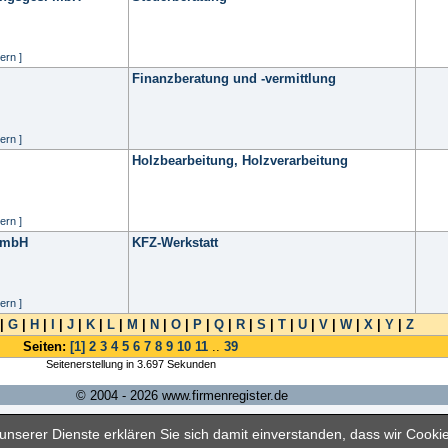
ern ]
Finanzberatung und -vermittlung
ern ]
Holzbearbeitung, Holzverarbeitung
ern ]
GmbH
KFZ-Werkstatt
ern ]
|
G
|
H
|
I
|
J
|
K
|
L
|
M
|
N
|
O
|
P
|
Q
|
R
|
S
|
T
|
U
|
V
|
W
|
X
|
Y
|
Z
Seiten:
[1]
2
3
4
5
6
7
8
9
10
11
..
39
Seitenerstellung in 3.697 Sekunden
© 2004 - 2026 www.firmenregister.de
nserer Dienste erklären Sie sich damit einverstanden, dass wir Cook