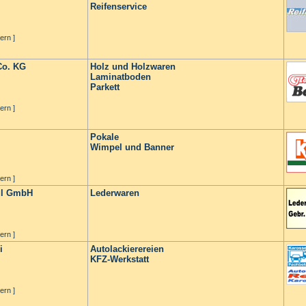
Reifenservice
ern ]
Co. KG
Holz und Holzwaren
Laminatboden
Parkett
ern ]
Pokale
Wimpel und Banner
ern ]
aul GmbH
Lederwaren
ern ]
i
Autolackierereien
KFZ-Werkstatt
ern ]