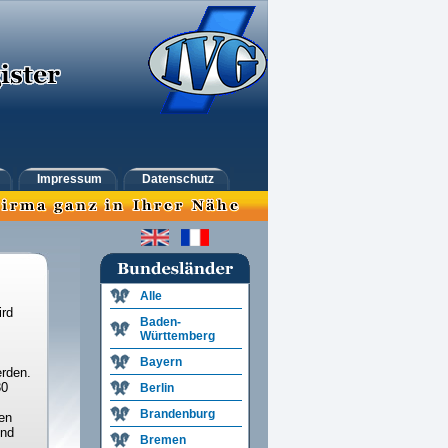
Impressum
Datenschutz
Alle
ird
Baden-
Württemberg
Bayern
rden.
30
Berlin
Brandenburg
en
und
Bremen