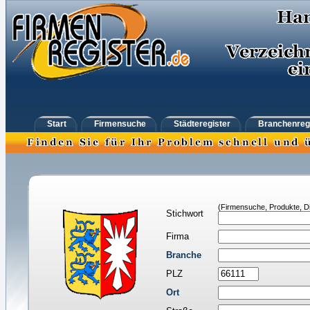
Start
Firmensuche
Städteregister
Branchenreg
(Firmensuche, Produkte, Di
Stichwort
Firma
Branche
PLZ
Ort