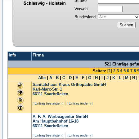
Straße
Vorwahl
Bundesland
Info
Firma
521 Einträge gef
Seiten:
[1]
2
3
4
5
6
7
8
Alle
|
A
|
B
|
C
|
D
|
E
|
F
|
G
|
H
|
I
|
J
|
K
|
L
|
M
|
N
|
Sanitätshaus Kraus Orthopädie GmbH
Karl-Marx-Str. 1
66111
Saarbrücken
|
[ Eintrag bestätigen ]
[ Eintrag ändern ]
A. P. A. Werbeagentur GmbH
Am Hauptbahnhof 16-18
66111
Saarbrücken
|
[ Eintrag bestätigen ]
[ Eintrag ändern ]