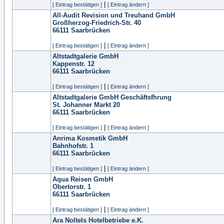
|
[ Eintrag bestätigen ]
[ Eintrag ändern ]
All-Audit Revision und Treuhand GmbH
Großherzog-Friedrich-Str. 40
66111
Saarbrücken
|
[ Eintrag bestätigen ]
[ Eintrag ändern ]
Altstadtgalerie GmbH
Kappenstr. 12
66111
Saarbrücken
|
[ Eintrag bestätigen ]
[ Eintrag ändern ]
Altstadtgalerie GmbH Geschäftsfhrung
St. Johanner Markt 20
66111
Saarbrücken
|
[ Eintrag bestätigen ]
[ Eintrag ändern ]
Anrima Kosmetik GmbH
Bahnhofstr. 1
66111
Saarbrücken
|
[ Eintrag bestätigen ]
[ Eintrag ändern ]
Aqua Reisen GmbH
Obertorstr. 1
66111
Saarbrücken
|
[ Eintrag bestätigen ]
[ Eintrag ändern ]
Ara Noltels Hotelbetriebe e.K.