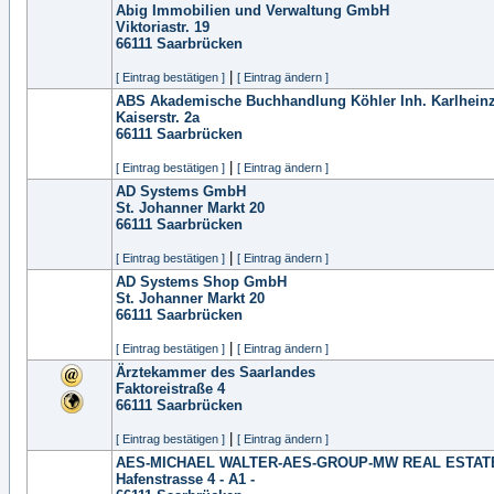
Abig Immobilien und Verwaltung GmbH
Viktoriastr. 19
66111
Saarbrücken
|
[ Eintrag bestätigen ]
[ Eintrag ändern ]
ABS Akademische Buchhandlung Köhler Inh. Karlheinz
Kaiserstr. 2a
66111
Saarbrücken
|
[ Eintrag bestätigen ]
[ Eintrag ändern ]
AD Systems GmbH
St. Johanner Markt 20
66111
Saarbrücken
|
[ Eintrag bestätigen ]
[ Eintrag ändern ]
AD Systems Shop GmbH
St. Johanner Markt 20
66111
Saarbrücken
|
[ Eintrag bestätigen ]
[ Eintrag ändern ]
Ärztekammer des Saarlandes
Faktoreistraße 4
66111
Saarbrücken
|
[ Eintrag bestätigen ]
[ Eintrag ändern ]
AES-MICHAEL WALTER-AES-GROUP-MW REAL ESTAT
Hafenstrasse 4 - A1 -