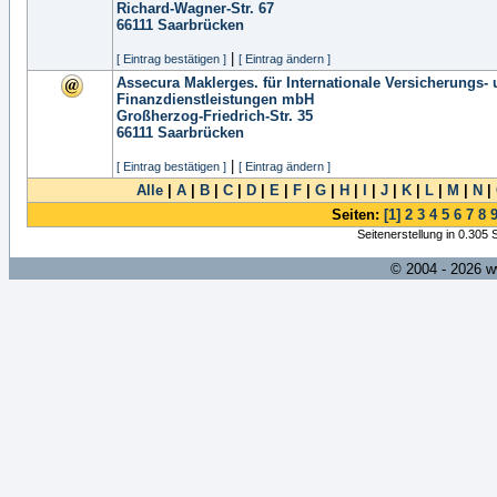
Richard-Wagner-Str. 67
66111
Saarbrücken
|
[ Eintrag bestätigen ]
[ Eintrag ändern ]
Assecura Maklerges. für Internationale Versicherungs-
Finanzdienstleistungen mbH
Großherzog-Friedrich-Str. 35
66111
Saarbrücken
|
[ Eintrag bestätigen ]
[ Eintrag ändern ]
Alle
|
A
|
B
|
C
|
D
|
E
|
F
|
G
|
H
|
I
|
J
|
K
|
L
|
M
|
N
|
Seiten:
[1]
2
3
4
5
6
7
8
Seitenerstellung in 0.305
© 2004 - 2026 w