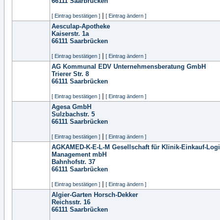
66111
Saarbrücken
|
[ Eintrag bestätigen ]
[ Eintrag ändern ]
Aesculap-Apotheke
Kaiserstr. 1a
66111
Saarbrücken
|
[ Eintrag bestätigen ]
[ Eintrag ändern ]
AG Kommunal EDV Unternehmensberatung GmbH
Trierer Str. 8
66111
Saarbrücken
|
[ Eintrag bestätigen ]
[ Eintrag ändern ]
Agesa GmbH
Sulzbachstr. 5
66111
Saarbrücken
|
[ Eintrag bestätigen ]
[ Eintrag ändern ]
AGKAMED-K-E-L-M Gesellschaft für Klinik-Einkauf-Logi
Management mbH
Bahnhofstr. 37
66111
Saarbrücken
|
[ Eintrag bestätigen ]
[ Eintrag ändern ]
Algier-Garten Horsch-Dekker
Reichsstr. 16
66111
Saarbrücken