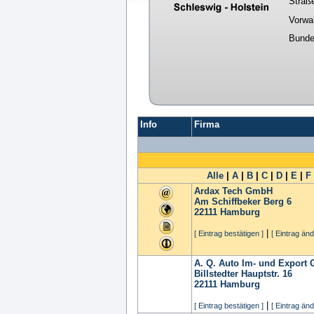
Straß
Vorwa
Bunde
Info
Firma
Alle
|
A
|
B
|
C
|
D
|
E
|
F
Ardax Tech GmbH
Am Schiffbeker Berg 6
22111
Hamburg
|
[ Eintrag bestätigen ]
[ Eintrag änd
A. Q. Auto Im- und Export
Billstedter Hauptstr. 16
22111
Hamburg
|
[ Eintrag bestätigen ]
[ Eintrag änd