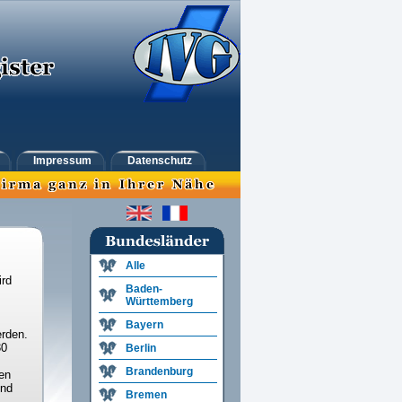
Impressum
Datenschutz
Alle
ird
Baden-
Württemberg
Bayern
rden.
30
Berlin
Brandenburg
en
und
Bremen