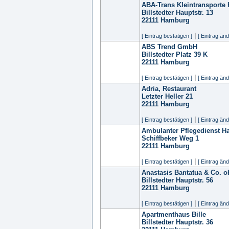
ABA-Trans Kleintransporte
Billstedter Hauptstr. 13
22111
Hamburg
|
[ Eintrag bestätigen ]
[ Eintrag änd
ABS Trend GmbH
Billstedter Platz 39 K
22111
Hamburg
|
[ Eintrag bestätigen ]
[ Eintrag änd
Adria, Restaurant
Letzter Heller 21
22111
Hamburg
|
[ Eintrag bestätigen ]
[ Eintrag änd
Ambulanter Pflegedienst H
Schiffbeker Weg 1
22111
Hamburg
|
[ Eintrag bestätigen ]
[ Eintrag änd
Anastasis Bantatua & Co. 
Billstedter Hauptstr. 56
22111
Hamburg
|
[ Eintrag bestätigen ]
[ Eintrag änd
Apartmenthaus Bille
Billstedter Hauptstr. 36