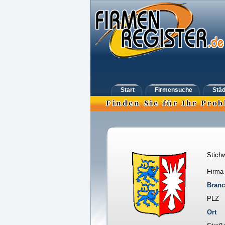
Start
Firmensuche
Städ
Stichw
Firma
Bran
PLZ
Ort