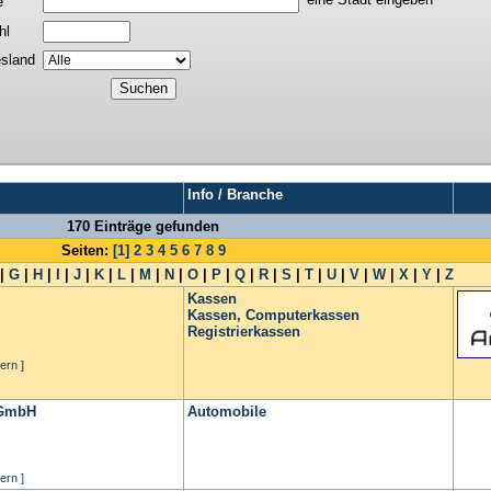
e
hl
sland
Info / Branche
170 Einträge gefunden
Seiten:
[1]
2
3
4
5
6
7
8
9
|
G
|
H
|
I
|
J
|
K
|
L
|
M
|
N
|
O
|
P
|
Q
|
R
|
S
|
T
|
U
|
V
|
W
|
X
|
Y
|
Z
Kassen
Kassen, Computerkassen
Registrierkassen
ern ]
 GmbH
Automobile
ern ]