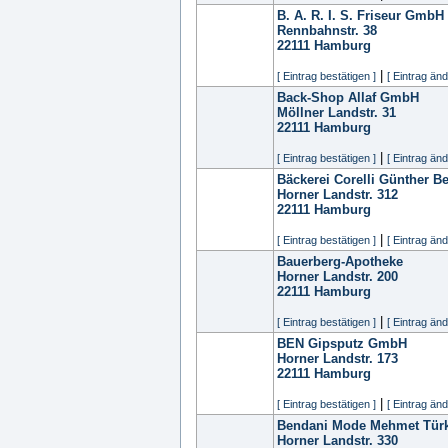
B. A. R. I. S. Friseur GmbH
Rennbahnstr. 38
22111
Hamburg
|
[ Eintrag bestätigen ]
[ Eintrag änd
Back-Shop Allaf GmbH
Möllner Landstr. 31
22111
Hamburg
|
[ Eintrag bestätigen ]
[ Eintrag änd
Bäckerei Corelli Günther B
Horner Landstr. 312
22111
Hamburg
|
[ Eintrag bestätigen ]
[ Eintrag änd
Bauerberg-Apotheke
Horner Landstr. 200
22111
Hamburg
|
[ Eintrag bestätigen ]
[ Eintrag änd
BEN Gipsputz GmbH
Horner Landstr. 173
22111
Hamburg
|
[ Eintrag bestätigen ]
[ Eintrag änd
Bendani Mode Mehmet Tür
Horner Landstr. 330