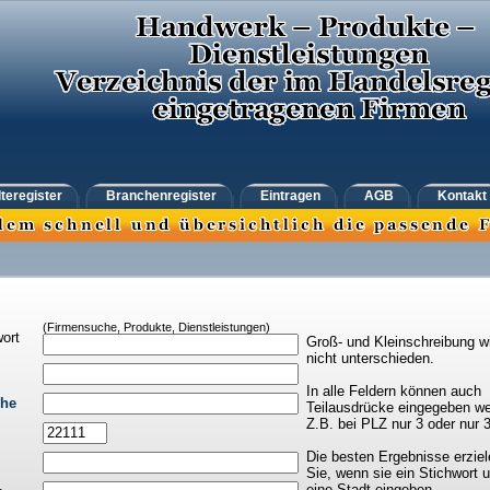
teregister
Branchenregister
Eintragen
AGB
Kontakt
(Firmensuche, Produkte, Dienstleistungen)
ort
Groß- und Kleinschreibung w
nicht unterschieden.
In alle Feldern können auch
che
Teilausdrücke eingegeben we
Z.B. bei PLZ nur 3 oder nur 
Die besten Ergebnisse erziel
Sie, wenn sie ein Stichwort 
eine Stadt eingeben