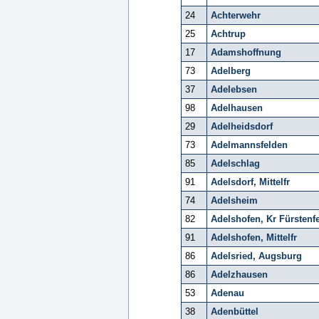
24
Achterwehr
25
Achtrup
17
Adamshoffnung
73
Adelberg
37
Adelebsen
98
Adelhausen
29
Adelheidsdorf
73
Adelmannsfelden
85
Adelschlag
91
Adelsdorf, Mittelfr
74
Adelsheim
82
Adelshofen, Kr Fürstenf
91
Adelshofen, Mittelfr
86
Adelsried, Augsburg
86
Adelzhausen
53
Adenau
38
Adenbüttel