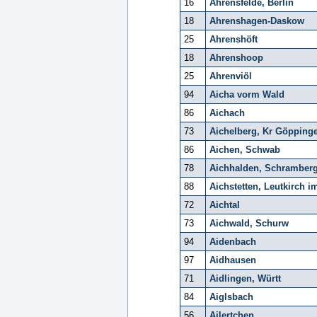
16
Ahrensfelde, Berlin
18
Ahrenshagen-Daskow
25
Ahrenshöft
18
Ahrenshoop
25
Ahrenviöl
94
Aicha vorm Wald
86
Aichach
73
Aichelberg, Kr Göpping
86
Aichen, Schwab
78
Aichhalden, Schramber
88
Aichstetten, Leutkirch i
72
Aichtal
73
Aichwald, Schurw
94
Aidenbach
97
Aidhausen
71
Aidlingen, Württ
84
Aiglsbach
56
Ailertchen