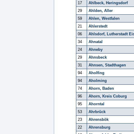
17
Ahlbeck, Heringsdorf
29
Ahlden, Aller
59
Ahlen, Westfalen
21
Ahlerstedt
06
Ahlsdorf, Lutherstadt Ei
34
Ahnatal
24
Ahneby
29
Ahnsbeck
31
Ahnsen, Stadthagen
94
Aholfing
94
Aholming
74
Ahorn, Baden
96
Ahorn, Kreis Coburg
95
Ahorntal
53
Ahrbrück
23
Ahrensbök
22
Ahrensburg