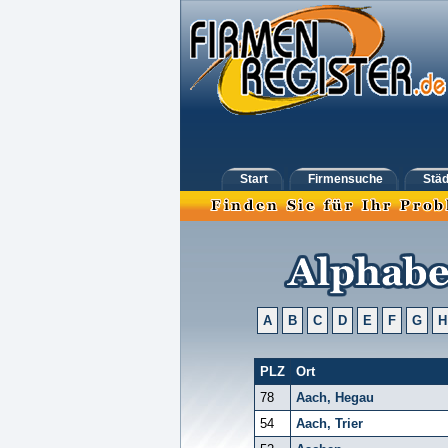
Start
Firmensuche
Städ
A
B
C
D
E
F
G
H
PLZ
Ort
78
Aach, Hegau
54
Aach, Trier