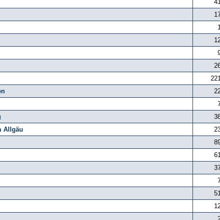
4
1
1
2
22
en
2
g
3
m Allgäu
2
8
6
3
5
1