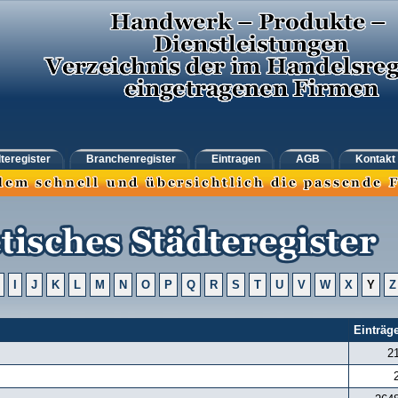
teregister
Branchenregister
Eintragen
AGB
Kontakt
I
J
K
L
M
N
O
P
Q
R
S
T
U
V
W
X
Y
Z
Einträg
2