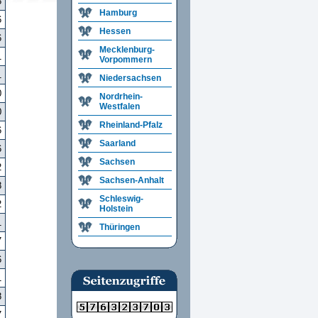
8
Hamburg
6
Hessen
6
Mecklenburg-
1
Vorpommern
1
Niedersachsen
0
Nordrhein-
Westfalen
0
Rheinland-Pfalz
6
Saarland
6
Sachsen
2
Sachsen-Anhalt
8
Schleswig-
2
Holstein
1
Thüringen
7
6
1
8
7