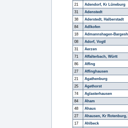
21
Adendorf, Kr Lüneburg
31
Adenstedt
38
Aderstedt, Halberstadt
84
Adlkofen
18
Admannshagen-Bargesh
08
Adorf, Vogtl
31
Aerzen
71
Affalterbach, Württ
86
Affing
27
Affinghausen
21
Agathenburg
25
Agethorst
74
Aglasterhausen
84
Aham
48
Ahaus
27
Ahausen, Kr Rotenbur
17
Ahlbeck