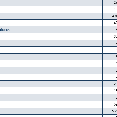
2
1
49
4
sleben
3
2
1
6
56