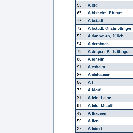
55
Albig
67
Albisheim, Pfrimm
72
Albstadt
72
Albstadt, Onstmettingen
52
Aldenhoven, Jülich
94
Aldersbach
78
Aldingen, Kr Tuttlingen
86
Alerheim
91
Alesheim
86
Aletshausen
56
Alf
73
Alfdorf
31
Alfeld, Leine
91
Alfeld, Mittelfr
49
Alfhausen
56
Alflen
27
Alfstedt