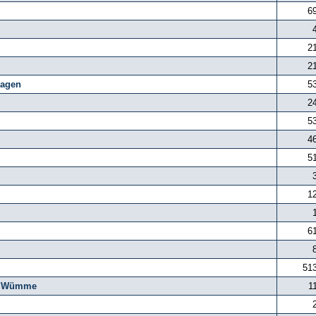
6
2
2
agen
5
2
5
4
5
1
6
51
g, Wümme
1