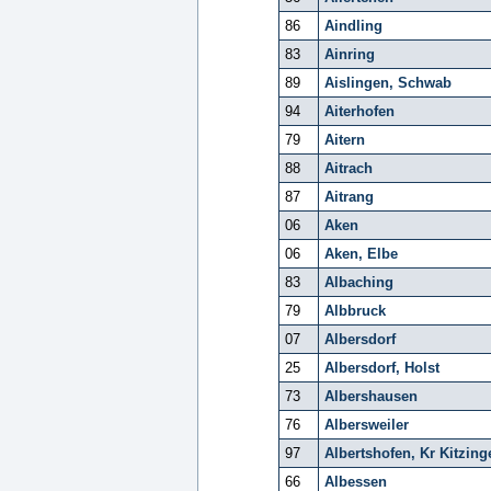
86
Aindling
83
Ainring
89
Aislingen, Schwab
94
Aiterhofen
79
Aitern
88
Aitrach
87
Aitrang
06
Aken
06
Aken, Elbe
83
Albaching
79
Albbruck
07
Albersdorf
25
Albersdorf, Holst
73
Albershausen
76
Albersweiler
97
Albertshofen, Kr Kitzing
66
Albessen