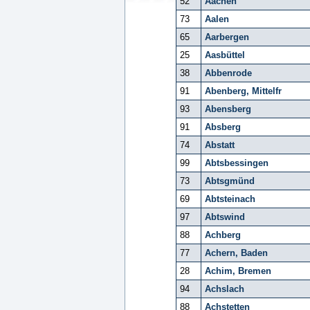
52
Aachen
73
Aalen
65
Aarbergen
25
Aasbüttel
38
Abbenrode
91
Abenberg, Mittelfr
93
Abensberg
91
Absberg
74
Abstatt
99
Abtsbessingen
73
Abtsgmünd
69
Abtsteinach
97
Abtswind
88
Achberg
77
Achern, Baden
28
Achim, Bremen
94
Achslach
88
Achstetten