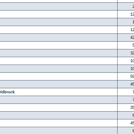
1
1
4
3
1
1
5
4
eldbruck
3
4