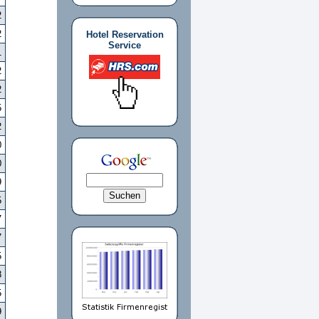
2
2
Hotel Reservation
Service
1
2
2
5
2
0
0
9
5
7
7
5
8
5
9