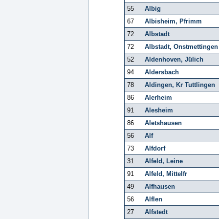
55
Albig
67
Albisheim, Pfrimm
72
Albstadt
72
Albstadt, Onstmettingen
52
Aldenhoven, Jülich
94
Aldersbach
78
Aldingen, Kr Tuttlingen
86
Alerheim
91
Alesheim
86
Aletshausen
56
Alf
73
Alfdorf
31
Alfeld, Leine
91
Alfeld, Mittelfr
49
Alfhausen
56
Alflen
27
Alfstedt