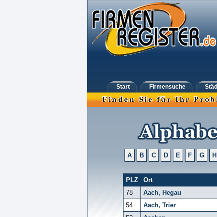
Start
Firmensuche
Städ
A
B
C
D
E
F
G
H
PLZ
Ort
78
Aach, Hegau
54
Aach, Trier