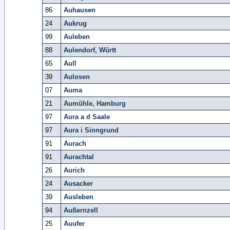
86
Auhausen
24
Aukrug
99
Auleben
88
Aulendorf, Württ
65
Aull
39
Aulosen
07
Auma
21
Aumühle, Hamburg
97
Aura a d Saale
97
Aura i Sinngrund
91
Aurach
91
Aurachtal
26
Aurich
24
Ausacker
39
Ausleben
94
Außernzell
25
Auufer