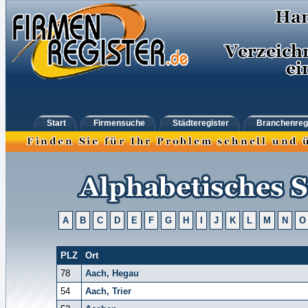
Start
Firmensuche
Städteregister
Branchenreg
A
B
C
D
E
F
G
H
I
J
K
L
M
N
O
PLZ
Ort
78
Aach, Hegau
54
Aach, Trier