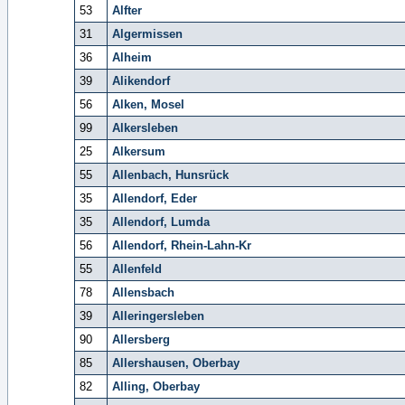
53
Alfter
31
Algermissen
36
Alheim
39
Alikendorf
56
Alken, Mosel
99
Alkersleben
25
Alkersum
55
Allenbach, Hunsrück
35
Allendorf, Eder
35
Allendorf, Lumda
56
Allendorf, Rhein-Lahn-Kr
55
Allenfeld
78
Allensbach
39
Alleringersleben
90
Allersberg
85
Allershausen, Oberbay
82
Alling, Oberbay