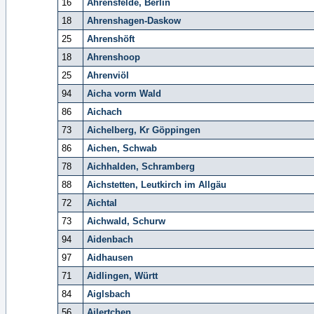
16
Ahrensfelde, Berlin
18
Ahrenshagen-Daskow
25
Ahrenshöft
18
Ahrenshoop
25
Ahrenviöl
94
Aicha vorm Wald
86
Aichach
73
Aichelberg, Kr Göppingen
86
Aichen, Schwab
78
Aichhalden, Schramberg
88
Aichstetten, Leutkirch im Allgäu
72
Aichtal
73
Aichwald, Schurw
94
Aidenbach
97
Aidhausen
71
Aidlingen, Württ
84
Aiglsbach
56
Ailertchen