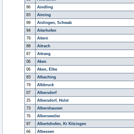
86
Aindling
83
Ainring
89
Aislingen, Schwab
94
Aiterhofen
79
Aitern
88
Aitrach
87
Aitrang
06
Aken
06
Aken, Elbe
83
Albaching
79
Albbruck
07
Albersdorf
25
Albersdorf, Holst
73
Albershausen
76
Albersweiler
97
Albertshofen, Kr Kitzingen
66
Albessen