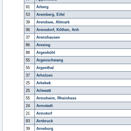
91
Arberg
53
Aremberg, Eifel
39
Arendsee, Altmark
06
Arensdorf, Köthen, Anh
37
Arenshausen
86
Aresing
88
Argenbühl
55
Argenschwang
55
Argenthal
37
Arholzen
25
Arkebek
25
Arlewatt
55
Armsheim, Rheinhess
24
Armstedt
21
Armstorf
93
Arnbruck
39
Arneburg