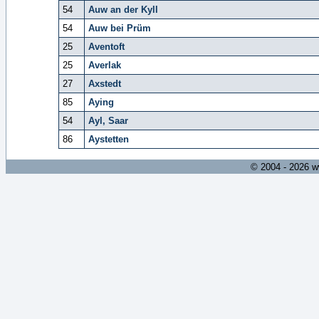
54
Auw an der Kyll
54
Auw bei Prüm
25
Aventoft
25
Averlak
27
Axstedt
85
Aying
54
Ayl, Saar
86
Aystetten
© 2004 - 2026 w