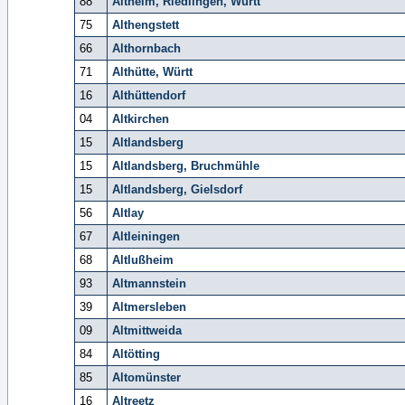
88
Altheim, Riedlingen, Württ
75
Althengstett
66
Althornbach
71
Althütte, Württ
16
Althüttendorf
04
Altkirchen
15
Altlandsberg
15
Altlandsberg, Bruchmühle
15
Altlandsberg, Gielsdorf
56
Altlay
67
Altleiningen
68
Altlußheim
93
Altmannstein
39
Altmersleben
09
Altmittweida
84
Altötting
85
Altomünster
16
Altreetz