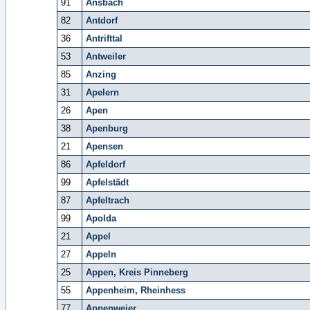
91
Ansbach
82
Antdorf
36
Antrifttal
53
Antweiler
85
Anzing
31
Apelern
26
Apen
38
Apenburg
21
Apensen
86
Apfeldorf
99
Apfelstädt
87
Apfeltrach
99
Apolda
21
Appel
27
Appeln
25
Appen, Kreis Pinneberg
55
Appenheim, Rheinhess
77
Appenweier