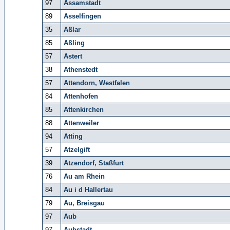
97
Assamstadt
89
Asselfingen
35
Aßlar
85
Aßling
57
Astert
38
Athenstedt
57
Attendorn, Westfalen
84
Attenhofen
85
Attenkirchen
88
Attenweiler
94
Atting
57
Atzelgift
39
Atzendorf, Staßfurt
76
Au am Rhein
84
Au i d Hallertau
79
Au, Breisgau
97
Aub
97
Aubstadt