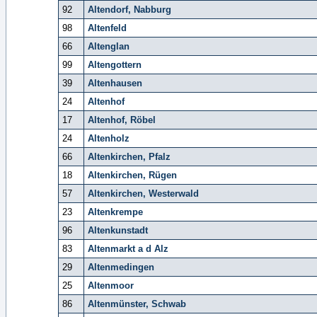
92
Altendorf, Nabburg
98
Altenfeld
66
Altenglan
99
Altengottern
39
Altenhausen
24
Altenhof
17
Altenhof, Röbel
24
Altenholz
66
Altenkirchen, Pfalz
18
Altenkirchen, Rügen
57
Altenkirchen, Westerwald
23
Altenkrempe
96
Altenkunstadt
83
Altenmarkt a d Alz
29
Altenmedingen
25
Altenmoor
86
Altenmünster, Schwab