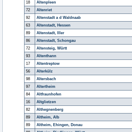
18
Altenpleen
72
Altenriet
92
Altenstadt a d Waldnaab
63
Altenstadt, Hessen
89
Altenstadt, Iller
86
Altenstadt, Schongau
72
Altensteig, Württ
93
Altenthann
17
Altentreptow
56
Alterkülz
98
Altersbach
97
Altertheim
84
Altfraunhofen
16
Altglietzen
82
Althegnenberg
89
Altheim, Alb
89
Altheim, Ehingen, Donau