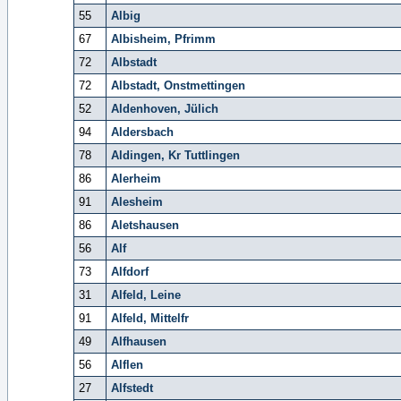
55
Albig
67
Albisheim, Pfrimm
72
Albstadt
72
Albstadt, Onstmettingen
52
Aldenhoven, Jülich
94
Aldersbach
78
Aldingen, Kr Tuttlingen
86
Alerheim
91
Alesheim
86
Aletshausen
56
Alf
73
Alfdorf
31
Alfeld, Leine
91
Alfeld, Mittelfr
49
Alfhausen
56
Alflen
27
Alfstedt