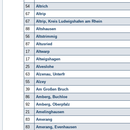
54
Altrich
67
Altrip
67
Altrip, Kreis Ludwigshafen am Rhein
88
Altshausen
56
Altstrimmig
87
Altusried
17
Altwarp
17
Altwigshagen
25
Alveslohe
63
Alzenau, Unterfr
55
Alzey
39
Am Großen Bruch
86
Amberg, Buchloe
92
Amberg, Oberpfalz
21
Amelinghausen
83
Amerang
83
Amerang, Evenhausen