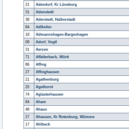
21
Adendorf, Kr Lüneburg
31
Adenstedt
38
Aderstedt, Halberstadt
84
Adlkofen
18
Admannshagen-Bargeshagen
08
Adorf, Vogtl
31
Aerzen
71
Affalterbach, Württ
86
Affing
27
Affinghausen
21
Agathenburg
25
Agethorst
74
Aglasterhausen
84
Aham
48
Ahaus
27
Ahausen, Kr Rotenburg, Wümme
17
Ahlbeck