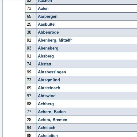
52
Aachen
73
Aalen
65
Aarbergen
25
Aasbüttel
38
Abbenrode
91
Abenberg, Mittelfr
93
Abensberg
91
Absberg
74
Abstatt
99
Abtsbessingen
73
Abtsgmünd
69
Abtsteinach
97
Abtswind
88
Achberg
77
Achern, Baden
28
Achim, Bremen
94
Achslach
88
Achstetten