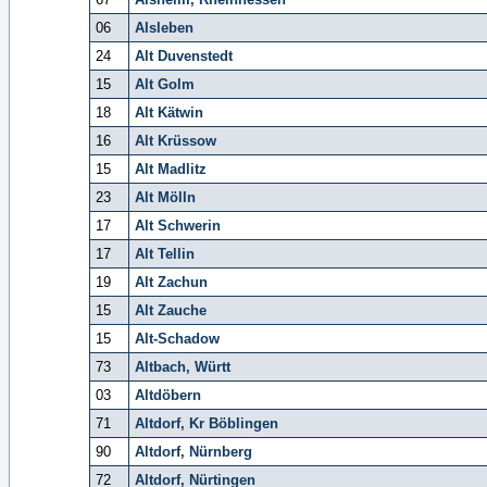
06
Alsleben
24
Alt Duvenstedt
15
Alt Golm
18
Alt Kätwin
16
Alt Krüssow
15
Alt Madlitz
23
Alt Mölln
17
Alt Schwerin
17
Alt Tellin
19
Alt Zachun
15
Alt Zauche
15
Alt-Schadow
73
Altbach, Württ
03
Altdöbern
71
Altdorf, Kr Böblingen
90
Altdorf, Nürnberg
72
Altdorf, Nürtingen