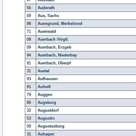
56
Auderath
08
Aue, Sachs
98
Auengrund, Merbelsrod
71
Auenwald
08
Auerbach /Vogtl.
09
Auerbach, Erzgeb
94
Auerbach, Niederbay
91
Auerbach, Oberpf
31
Auetal
93
Aufhausen
91
Aufseß
79
Auggen
86
Augsburg
32
Augustdorf
53
Augustin
09
Augustusburg
31
Auhagen