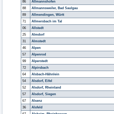
86
Allmannshofen
88
Allmannsweiler, Bad Saulgau
89
Allmendingen, Württ
71
Allmersbach im Tal
06
Allstedt
25
Almdorf
31
Almstedt
46
Alpen
57
Alpenrod
99
Alperstedt
72
Alpirsbach
64
Alsbach-Hähnlein
54
Alsdorf, Eifel
52
Alsdorf, Rheinland
57
Alsdorf, Siegen
67
Alsenz
36
Alsfeld
67
Alsheim, Rheinhessen