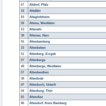
67
Altdorf, Pfalz
18
Altefähr
93
Alteglofsheim
58
Altena, Westfalen
53
Altenahr
38
Altenau, Harz
55
Altenbamberg
33
Altenbeken
01
Altenberg, Erzgeb
07
Altenberga
48
Altenberge, Westfalen
07
Altenbeuthen
38
Altenbrak
97
Altenbuch, Unterfr
04
Altenburg, Thür
65
Altendiez
96
Altendorf, Kreis Bamberg