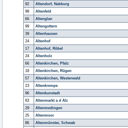
92
Altendorf, Nabburg
98
Altenfeld
66
Altenglan
99
Altengottern
39
Altenhausen
24
Altenhof
17
Altenhof, Röbel
24
Altenholz
66
Altenkirchen, Pfalz
18
Altenkirchen, Rügen
57
Altenkirchen, Westerwald
23
Altenkrempe
96
Altenkunstadt
83
Altenmarkt a d Alz
29
Altenmedingen
25
Altenmoor
86
Altenmünster, Schwab