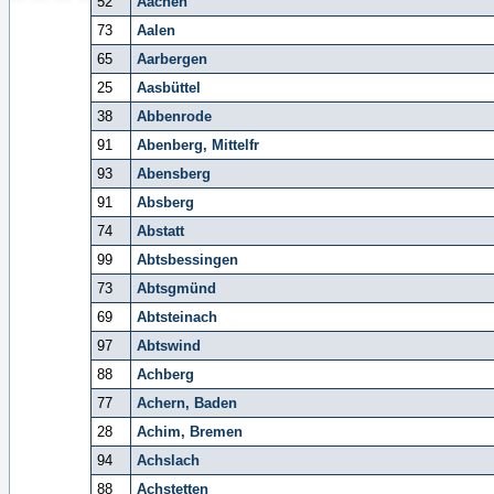
52
Aachen
73
Aalen
65
Aarbergen
25
Aasbüttel
38
Abbenrode
91
Abenberg, Mittelfr
93
Abensberg
91
Absberg
74
Abstatt
99
Abtsbessingen
73
Abtsgmünd
69
Abtsteinach
97
Abtswind
88
Achberg
77
Achern, Baden
28
Achim, Bremen
94
Achslach
88
Achstetten