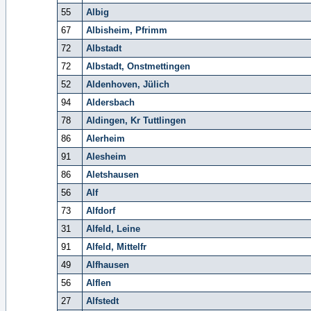
55
Albig
67
Albisheim, Pfrimm
72
Albstadt
72
Albstadt, Onstmettingen
52
Aldenhoven, Jülich
94
Aldersbach
78
Aldingen, Kr Tuttlingen
86
Alerheim
91
Alesheim
86
Aletshausen
56
Alf
73
Alfdorf
31
Alfeld, Leine
91
Alfeld, Mittelfr
49
Alfhausen
56
Alflen
27
Alfstedt