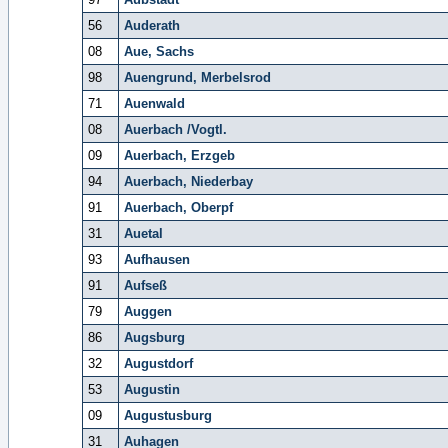
56
Auderath
08
Aue, Sachs
98
Auengrund, Merbelsrod
71
Auenwald
08
Auerbach /Vogtl.
09
Auerbach, Erzgeb
94
Auerbach, Niederbay
91
Auerbach, Oberpf
31
Auetal
93
Aufhausen
91
Aufseß
79
Auggen
86
Augsburg
32
Augustdorf
53
Augustin
09
Augustusburg
31
Auhagen