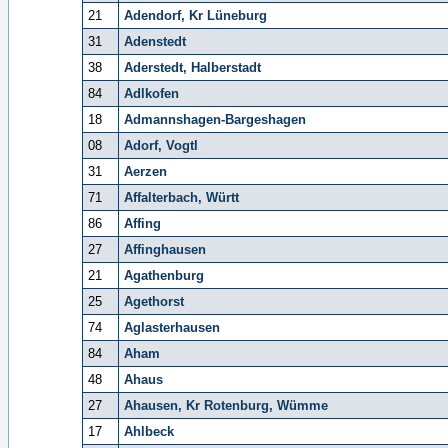
21
Adendorf, Kr Lüneburg
31
Adenstedt
38
Aderstedt, Halberstadt
84
Adlkofen
18
Admannshagen-Bargeshagen
08
Adorf, Vogtl
31
Aerzen
71
Affalterbach, Württ
86
Affing
27
Affinghausen
21
Agathenburg
25
Agethorst
74
Aglasterhausen
84
Aham
48
Ahaus
27
Ahausen, Kr Rotenburg, Wümme
17
Ahlbeck