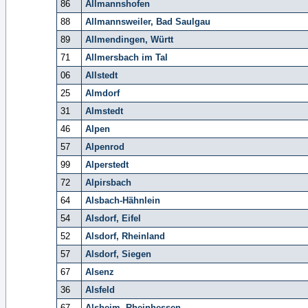
86
Allmannshofen
88
Allmannsweiler, Bad Saulgau
89
Allmendingen, Württ
71
Allmersbach im Tal
06
Allstedt
25
Almdorf
31
Almstedt
46
Alpen
57
Alpenrod
99
Alperstedt
72
Alpirsbach
64
Alsbach-Hähnlein
54
Alsdorf, Eifel
52
Alsdorf, Rheinland
57
Alsdorf, Siegen
67
Alsenz
36
Alsfeld
67
Alsheim, Rheinhessen