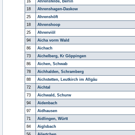
16
Ahrensfelde, Berlin
18
Ahrenshagen-Daskow
25
Ahrenshöft
18
Ahrenshoop
25
Ahrenviöl
94
Aicha vorm Wald
86
Aichach
73
Aichelberg, Kr Göppingen
86
Aichen, Schwab
78
Aichhalden, Schramberg
88
Aichstetten, Leutkirch im Allgäu
72
Aichtal
73
Aichwald, Schurw
94
Aidenbach
97
Aidhausen
71
Aidlingen, Württ
84
Aiglsbach
56
Ailertchen