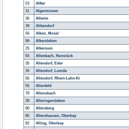
53
Alfter
31
Algermissen
36
Alheim
39
Alikendorf
56
Alken, Mosel
99
Alkersleben
25
Alkersum
55
Allenbach, Hunsrück
35
Allendorf, Eder
35
Allendorf, Lumda
56
Allendorf, Rhein-Lahn-Kr
55
Allenfeld
78
Allensbach
39
Alleringersleben
90
Allersberg
85
Allershausen, Oberbay
82
Alling, Oberbay