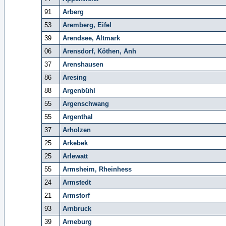
91
Arberg
53
Aremberg, Eifel
39
Arendsee, Altmark
06
Arensdorf, Köthen, Anh
37
Arenshausen
86
Aresing
88
Argenbühl
55
Argenschwang
55
Argenthal
37
Arholzen
25
Arkebek
25
Arlewatt
55
Armsheim, Rheinhess
24
Armstedt
21
Armstorf
93
Arnbruck
39
Arneburg