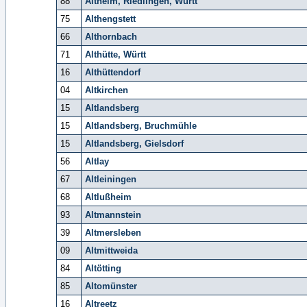
88
Altheim, Riedlingen, Württ
75
Althengstett
66
Althornbach
71
Althütte, Württ
16
Althüttendorf
04
Altkirchen
15
Altlandsberg
15
Altlandsberg, Bruchmühle
15
Altlandsberg, Gielsdorf
56
Altlay
67
Altleiningen
68
Altlußheim
93
Altmannstein
39
Altmersleben
09
Altmittweida
84
Altötting
85
Altomünster
16
Altreetz