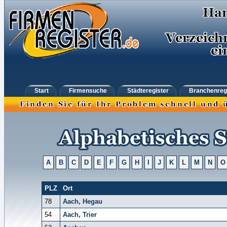
Start
Firmensuche
Städteregister
Branchenreg
A
B
C
D
E
F
G
H
I
J
K
L
M
N
O
PLZ
Ort
78
Aach, Hegau
54
Aach, Trier