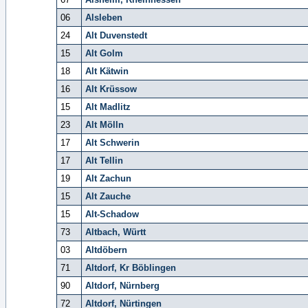
06
Alsleben
24
Alt Duvenstedt
15
Alt Golm
18
Alt Kätwin
16
Alt Krüssow
15
Alt Madlitz
23
Alt Mölln
17
Alt Schwerin
17
Alt Tellin
19
Alt Zachun
15
Alt Zauche
15
Alt-Schadow
73
Altbach, Württ
03
Altdöbern
71
Altdorf, Kr Böblingen
90
Altdorf, Nürnberg
72
Altdorf, Nürtingen