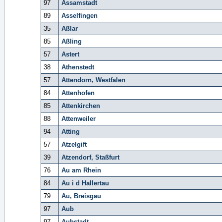
97
Assamstadt
89
Asselfingen
35
Aßlar
85
Aßling
57
Astert
38
Athenstedt
57
Attendorn, Westfalen
84
Attenhofen
85
Attenkirchen
88
Attenweiler
94
Atting
57
Atzelgift
39
Atzendorf, Staßfurt
76
Au am Rhein
84
Au i d Hallertau
79
Au, Breisgau
97
Aub
97
Aubstadt