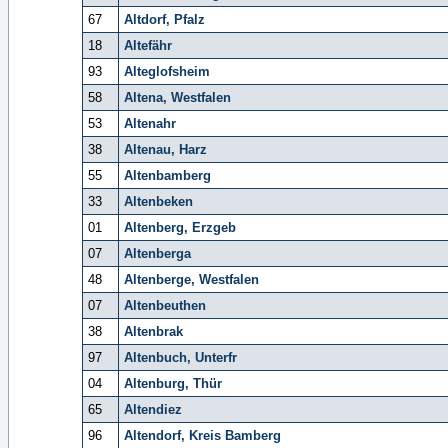
67
Altdorf, Pfalz
18
Altefähr
93
Alteglofsheim
58
Altena, Westfalen
53
Altenahr
38
Altenau, Harz
55
Altenbamberg
33
Altenbeken
01
Altenberg, Erzgeb
07
Altenberga
48
Altenberge, Westfalen
07
Altenbeuthen
38
Altenbrak
97
Altenbuch, Unterfr
04
Altenburg, Thür
65
Altendiez
96
Altendorf, Kreis Bamberg