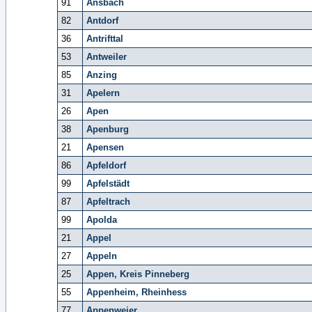
91
Ansbach
82
Antdorf
36
Antrifttal
53
Antweiler
85
Anzing
31
Apelern
26
Apen
38
Apenburg
21
Apensen
86
Apfeldorf
99
Apfelstädt
87
Apfeltrach
99
Apolda
21
Appel
27
Appeln
25
Appen, Kreis Pinneberg
55
Appenheim, Rheinhess
77
Appenweier