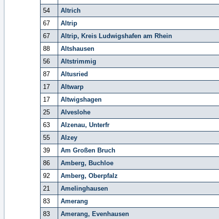
54
Altrich
67
Altrip
67
Altrip, Kreis Ludwigshafen am Rhein
88
Altshausen
56
Altstrimmig
87
Altusried
17
Altwarp
17
Altwigshagen
25
Alveslohe
63
Alzenau, Unterfr
55
Alzey
39
Am Großen Bruch
86
Amberg, Buchloe
92
Amberg, Oberpfalz
21
Amelinghausen
83
Amerang
83
Amerang, Evenhausen