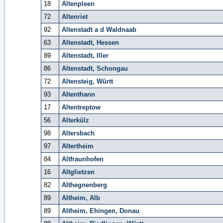
18
Altenpleen
72
Altenriet
92
Altenstadt a d Waldnaab
63
Altenstadt, Hessen
89
Altenstadt, Iller
86
Altenstadt, Schongau
72
Altensteig, Württ
93
Altenthann
17
Altentreptow
56
Alterkülz
98
Altersbach
97
Altertheim
84
Altfraunhofen
16
Altglietzen
82
Althegnenberg
89
Altheim, Alb
89
Altheim, Ehingen, Donau