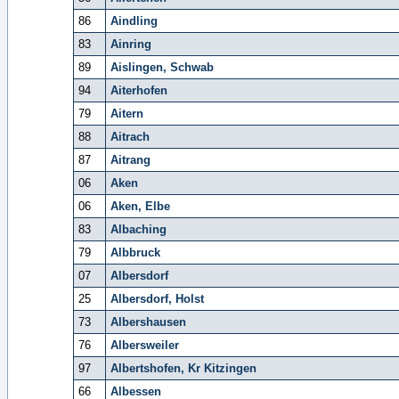
86
Aindling
83
Ainring
89
Aislingen, Schwab
94
Aiterhofen
79
Aitern
88
Aitrach
87
Aitrang
06
Aken
06
Aken, Elbe
83
Albaching
79
Albbruck
07
Albersdorf
25
Albersdorf, Holst
73
Albershausen
76
Albersweiler
97
Albertshofen, Kr Kitzingen
66
Albessen