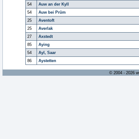
54
Auw an der Kyll
54
Auw bei Prüm
25
Aventoft
25
Averlak
27
Axstedt
85
Aying
54
Ayl, Saar
86
Aystetten
© 2004 - 2026 w