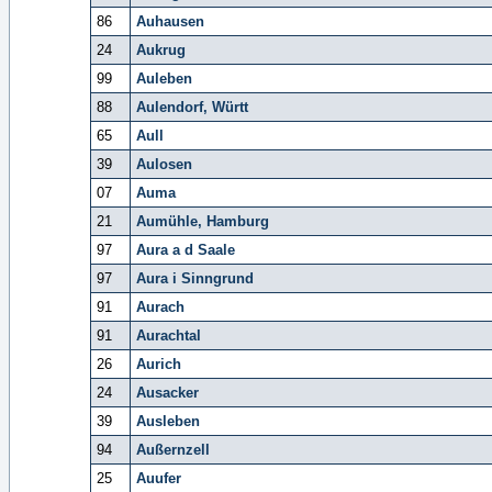
86
Auhausen
24
Aukrug
99
Auleben
88
Aulendorf, Württ
65
Aull
39
Aulosen
07
Auma
21
Aumühle, Hamburg
97
Aura a d Saale
97
Aura i Sinngrund
91
Aurach
91
Aurachtal
26
Aurich
24
Ausacker
39
Ausleben
94
Außernzell
25
Auufer