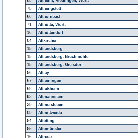
88
Altheim, Riedlingen, Württ
75
Althengstett
66
Althornbach
71
Althütte, Württ
16
Althüttendorf
04
Altkirchen
15
Altlandsberg
15
Altlandsberg, Bruchmühle
15
Altlandsberg, Gielsdorf
56
Altlay
67
Altleiningen
68
Altlußheim
93
Altmannstein
39
Altmersleben
09
Altmittweida
84
Altötting
85
Altomünster
16
Altreetz