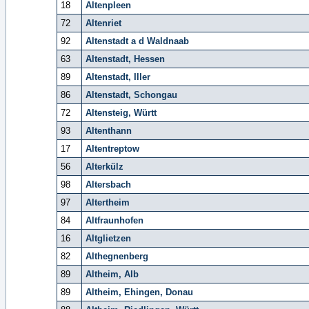
18
Altenpleen
72
Altenriet
92
Altenstadt a d Waldnaab
63
Altenstadt, Hessen
89
Altenstadt, Iller
86
Altenstadt, Schongau
72
Altensteig, Württ
93
Altenthann
17
Altentreptow
56
Alterkülz
98
Altersbach
97
Altertheim
84
Altfraunhofen
16
Altglietzen
82
Althegnenberg
89
Altheim, Alb
89
Altheim, Ehingen, Donau