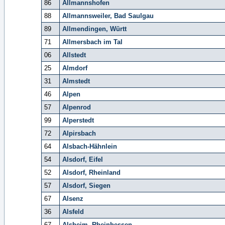
86
Allmannshofen
88
Allmannsweiler, Bad Saulgau
89
Allmendingen, Württ
71
Allmersbach im Tal
06
Allstedt
25
Almdorf
31
Almstedt
46
Alpen
57
Alpenrod
99
Alperstedt
72
Alpirsbach
64
Alsbach-Hähnlein
54
Alsdorf, Eifel
52
Alsdorf, Rheinland
57
Alsdorf, Siegen
67
Alsenz
36
Alsfeld
67
Alsheim, Rheinhessen