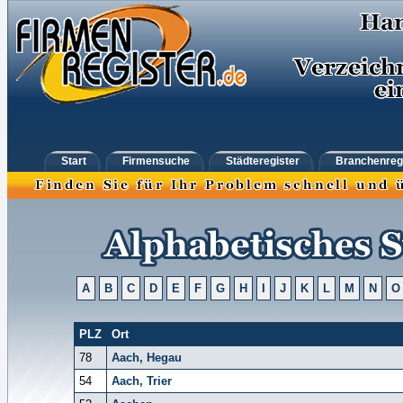
Start
Firmensuche
Städteregister
Branchenreg
A
B
C
D
E
F
G
H
I
J
K
L
M
N
O
PLZ
Ort
78
Aach, Hegau
54
Aach, Trier