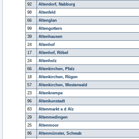
92
Altendorf, Nabburg
98
Altenfeld
66
Altenglan
99
Altengottern
39
Altenhausen
24
Altenhof
17
Altenhof, Röbel
24
Altenholz
66
Altenkirchen, Pfalz
18
Altenkirchen, Rügen
57
Altenkirchen, Westerwald
23
Altenkrempe
96
Altenkunstadt
83
Altenmarkt a d Alz
29
Altenmedingen
25
Altenmoor
86
Altenmünster, Schwab