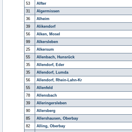
53
Alfter
31
Algermissen
36
Alheim
39
Alikendorf
56
Alken, Mosel
99
Alkersleben
25
Alkersum
55
Allenbach, Hunsrück
35
Allendorf, Eder
35
Allendorf, Lumda
56
Allendorf, Rhein-Lahn-Kr
55
Allenfeld
78
Allensbach
39
Alleringersleben
90
Allersberg
85
Allershausen, Oberbay
82
Alling, Oberbay