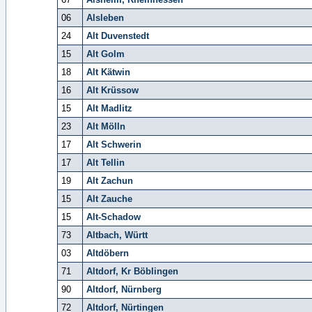
06
Alsleben
24
Alt Duvenstedt
15
Alt Golm
18
Alt Kätwin
16
Alt Krüssow
15
Alt Madlitz
23
Alt Mölln
17
Alt Schwerin
17
Alt Tellin
19
Alt Zachun
15
Alt Zauche
15
Alt-Schadow
73
Altbach, Württ
03
Altdöbern
71
Altdorf, Kr Böblingen
90
Altdorf, Nürnberg
72
Altdorf, Nürtingen