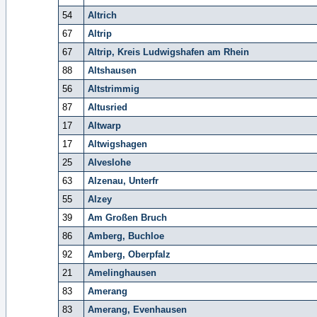
54
Altrich
67
Altrip
67
Altrip, Kreis Ludwigshafen am Rhein
88
Altshausen
56
Altstrimmig
87
Altusried
17
Altwarp
17
Altwigshagen
25
Alveslohe
63
Alzenau, Unterfr
55
Alzey
39
Am Großen Bruch
86
Amberg, Buchloe
92
Amberg, Oberpfalz
21
Amelinghausen
83
Amerang
83
Amerang, Evenhausen