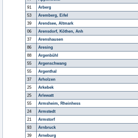
91
Arberg
53
Aremberg, Eifel
39
Arendsee, Altmark
06
Arensdorf, Köthen, Anh
37
Arenshausen
86
Aresing
88
Argenbühl
55
Argenschwang
55
Argenthal
37
Arholzen
25
Arkebek
25
Arlewatt
55
Armsheim, Rheinhess
24
Armstedt
21
Armstorf
93
Arnbruck
39
Arneburg