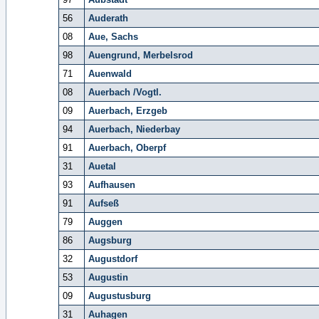
56
Auderath
08
Aue, Sachs
98
Auengrund, Merbelsrod
71
Auenwald
08
Auerbach /Vogtl.
09
Auerbach, Erzgeb
94
Auerbach, Niederbay
91
Auerbach, Oberpf
31
Auetal
93
Aufhausen
91
Aufseß
79
Auggen
86
Augsburg
32
Augustdorf
53
Augustin
09
Augustusburg
31
Auhagen