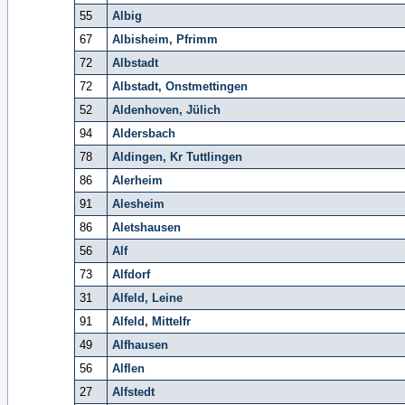
55
Albig
67
Albisheim, Pfrimm
72
Albstadt
72
Albstadt, Onstmettingen
52
Aldenhoven, Jülich
94
Aldersbach
78
Aldingen, Kr Tuttlingen
86
Alerheim
91
Alesheim
86
Aletshausen
56
Alf
73
Alfdorf
31
Alfeld, Leine
91
Alfeld, Mittelfr
49
Alfhausen
56
Alflen
27
Alfstedt