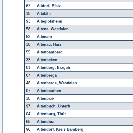
67
Altdorf, Pfalz
18
Altefähr
93
Alteglofsheim
58
Altena, Westfalen
53
Altenahr
38
Altenau, Harz
55
Altenbamberg
33
Altenbeken
01
Altenberg, Erzgeb
07
Altenberga
48
Altenberge, Westfalen
07
Altenbeuthen
38
Altenbrak
97
Altenbuch, Unterfr
04
Altenburg, Thür
65
Altendiez
96
Altendorf, Kreis Bamberg