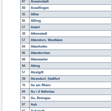
97
Assamstadt
89
Asselfingen
35
Aßlar
85
Aßling
57
Astert
38
Athenstedt
57
Attendorn, Westfalen
84
Attenhofen
85
Attenkirchen
88
Attenweiler
94
Atting
57
Atzelgift
39
Atzendorf, Staßfurt
76
Au am Rhein
84
Au i d Hallertau
79
Au, Breisgau
97
Aub
97
Aubstadt