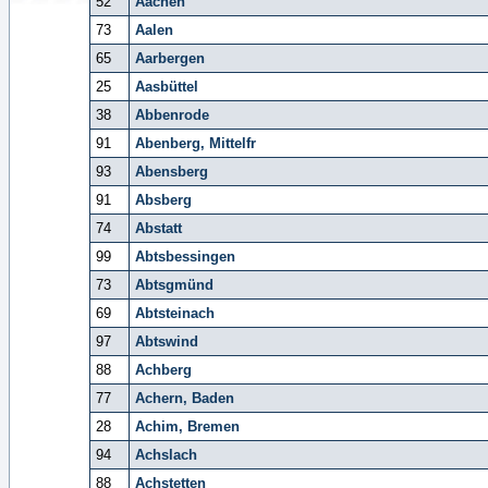
52
Aachen
73
Aalen
65
Aarbergen
25
Aasbüttel
38
Abbenrode
91
Abenberg, Mittelfr
93
Abensberg
91
Absberg
74
Abstatt
99
Abtsbessingen
73
Abtsgmünd
69
Abtsteinach
97
Abtswind
88
Achberg
77
Achern, Baden
28
Achim, Bremen
94
Achslach
88
Achstetten