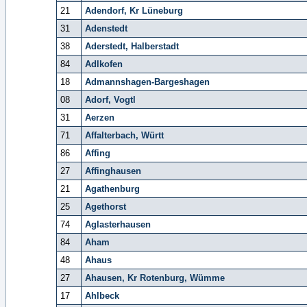
21
Adendorf, Kr Lüneburg
31
Adenstedt
38
Aderstedt, Halberstadt
84
Adlkofen
18
Admannshagen-Bargeshagen
08
Adorf, Vogtl
31
Aerzen
71
Affalterbach, Württ
86
Affing
27
Affinghausen
21
Agathenburg
25
Agethorst
74
Aglasterhausen
84
Aham
48
Ahaus
27
Ahausen, Kr Rotenburg, Wümme
17
Ahlbeck