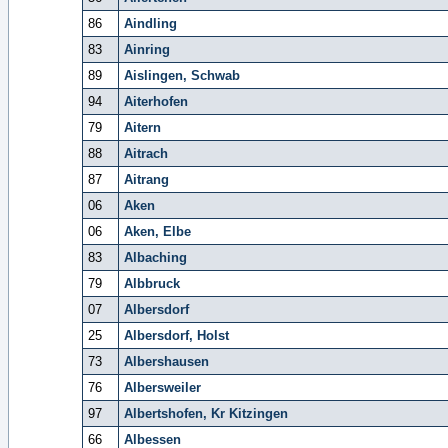
86
Aindling
83
Ainring
89
Aislingen, Schwab
94
Aiterhofen
79
Aitern
88
Aitrach
87
Aitrang
06
Aken
06
Aken, Elbe
83
Albaching
79
Albbruck
07
Albersdorf
25
Albersdorf, Holst
73
Albershausen
76
Albersweiler
97
Albertshofen, Kr Kitzingen
66
Albessen