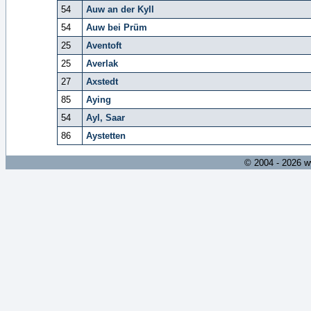
54
Auw an der Kyll
54
Auw bei Prüm
25
Aventoft
25
Averlak
27
Axstedt
85
Aying
54
Ayl, Saar
86
Aystetten
© 2004 - 2026 w