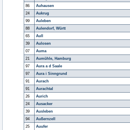
86
Auhausen
24
Aukrug
99
Auleben
88
Aulendorf, Württ
65
Aull
39
Aulosen
07
Auma
21
Aumühle, Hamburg
97
Aura a d Saale
97
Aura i Sinngrund
91
Aurach
91
Aurachtal
26
Aurich
24
Ausacker
39
Ausleben
94
Außernzell
25
Auufer