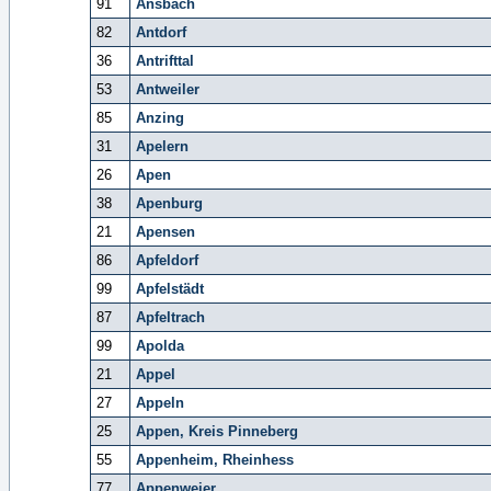
91
Ansbach
82
Antdorf
36
Antrifttal
53
Antweiler
85
Anzing
31
Apelern
26
Apen
38
Apenburg
21
Apensen
86
Apfeldorf
99
Apfelstädt
87
Apfeltrach
99
Apolda
21
Appel
27
Appeln
25
Appen, Kreis Pinneberg
55
Appenheim, Rheinhess
77
Appenweier