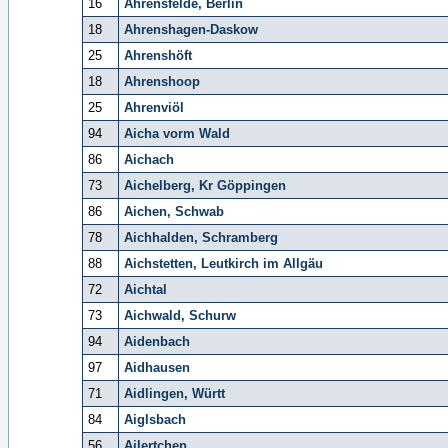
16
Ahrensfelde, Berlin
18
Ahrenshagen-Daskow
25
Ahrenshöft
18
Ahrenshoop
25
Ahrenviöl
94
Aicha vorm Wald
86
Aichach
73
Aichelberg, Kr Göppingen
86
Aichen, Schwab
78
Aichhalden, Schramberg
88
Aichstetten, Leutkirch im Allgäu
72
Aichtal
73
Aichwald, Schurw
94
Aidenbach
97
Aidhausen
71
Aidlingen, Württ
84
Aiglsbach
56
Ailertchen