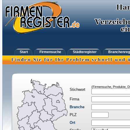
Start
Firmensuche
Städteregister
Branchenreg
(Firmensuche, Produkte, Di
Stichwort
Firma
Branche
PLZ
Ort