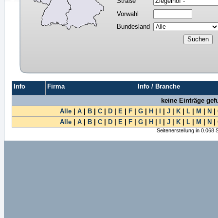
Straße
Vorwahl
Bundesland
Info
Firma
Info / Branche
keine Einträge ge
Alle
|
A
|
B
|
C
|
D
|
E
|
F
|
G
|
H
|
I
|
J
|
K
|
L
|
M
|
N
|
Alle
|
A
|
B
|
C
|
D
|
E
|
F
|
G
|
H
|
I
|
J
|
K
|
L
|
M
|
N
|
Seitenerstellung in 0.068