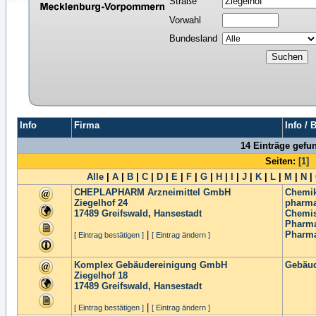
Straße
Vorwahl
Bundesland
Info
Firma
Info / 
14 Einträge gefu
Seiten:
[1]
Alle
|
A
|
B
|
C
|
D
|
E
|
F
|
G
|
H
|
I
|
J
|
K
|
L
|
M
|
N
|
CHEPLAPHARM Arzneimittel GmbH
Chemik
Ziegelhof 24
pharma
17489
Greifswald, Hansestadt
Chemis
Pharma
|
Pharma
[ Eintrag bestätigen ]
[ Eintrag ändern ]
Komplex Gebäudereinigung GmbH
Gebäud
Ziegelhof 18
17489
Greifswald, Hansestadt
|
[ Eintrag bestätigen ]
[ Eintrag ändern ]