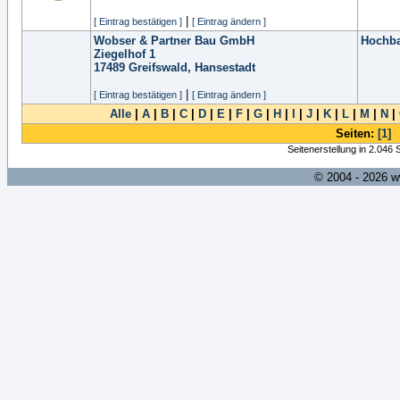
|
[ Eintrag bestätigen ]
[ Eintrag ändern ]
Wobser & Partner Bau GmbH
Hochb
Ziegelhof 1
17489
Greifswald, Hansestadt
|
[ Eintrag bestätigen ]
[ Eintrag ändern ]
Alle
|
A
|
B
|
C
|
D
|
E
|
F
|
G
|
H
|
I
|
J
|
K
|
L
|
M
|
N
|
Seiten:
[1]
Seitenerstellung in 2.046
© 2004 - 2026 w