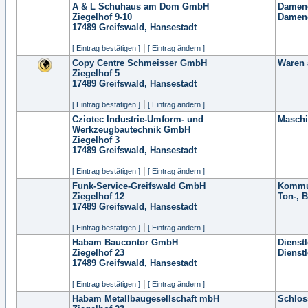
A & L Schuhaus am Dom GmbH
Damen
Ziegelhof 9-10
Damen
17489
Greifswald, Hansestadt
|
[ Eintrag bestätigen ]
[ Eintrag ändern ]
Copy Centre Schmeisser GmbH
Waren a
Ziegelhof 5
17489
Greifswald, Hansestadt
|
[ Eintrag bestätigen ]
[ Eintrag ändern ]
Cziotec Industrie-Umform- und
Masch
Werkzeugbautechnik GmbH
Ziegelhof 3
17489
Greifswald, Hansestadt
|
[ Eintrag bestätigen ]
[ Eintrag ändern ]
Funk-Service-Greifswald GmbH
Kommu
Ziegelhof 12
Ton-, B
17489
Greifswald, Hansestadt
|
[ Eintrag bestätigen ]
[ Eintrag ändern ]
Habam Baucontor GmbH
Dienst
Ziegelhof 23
Dienst
17489
Greifswald, Hansestadt
|
[ Eintrag bestätigen ]
[ Eintrag ändern ]
Habam Metallbaugesellschaft mbH
Schlos