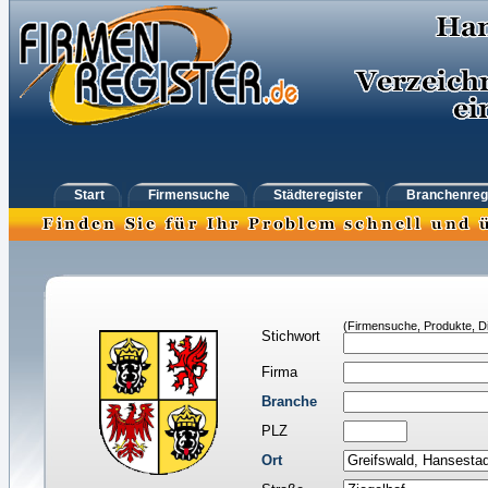
Start
Firmensuche
Städteregister
Branchenreg
(Firmensuche, Produkte, Di
Stichwort
Firma
Branche
PLZ
Ort