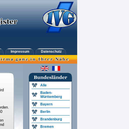
Impressum
Datenschutz
Alle
ird
Baden-
Württemberg
Bayern
rden.
30
Berlin
Brandenburg
en
und
Bremen