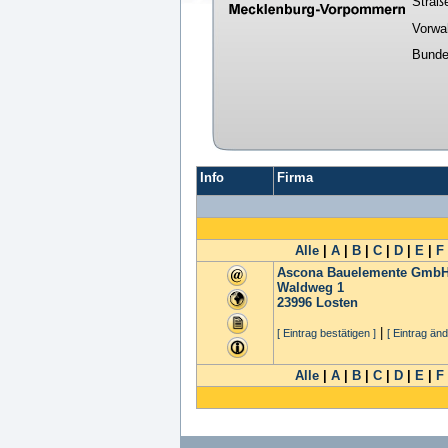
Straß
Vorwa
Bunde
Info
Firma
Alle
|
A
|
B
|
C
|
D
|
E
|
F
Ascona Bauelemente Gmb
Waldweg 1
23996
Losten
|
[ Eintrag bestätigen ]
[ Eintrag änd
Alle
|
A
|
B
|
C
|
D
|
E
|
F