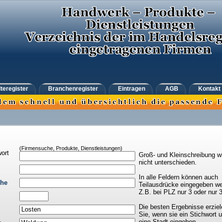
teregister
Branchenregister
Eintragen
AGB
Kontakt
(Firmensuche, Produkte, Dienstleistungen)
ort
Groß- und Kleinschreibung w
nicht unterschieden.
In alle Feldern können auch
che
Teilausdrücke eingegeben we
Z.B. bei PLZ nur 3 oder nur 
Die besten Ergebnisse erziel
Sie, wenn sie ein Stichwort 
eine Stadt eingeben