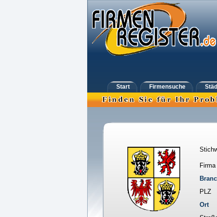
Start
Firmensuche
Städ
Stichw
Firma
Bran
PLZ
Ort