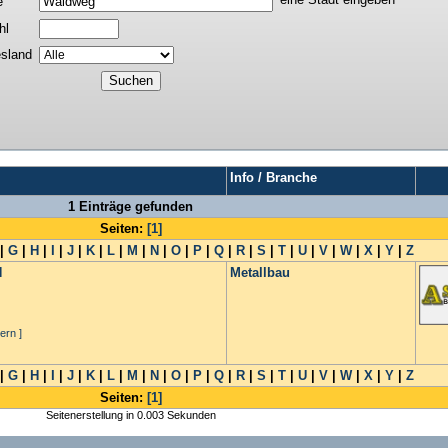
e
hl
sland
Info / Branche
1 Einträge gefunden
Seiten:
[1]
|
G
|
H
|
I
|
J
|
K
|
L
|
M
|
N
|
O
|
P
|
Q
|
R
|
S
|
T
|
U
|
V
|
W
|
X
|
Y
|
Z
H
Metallbau
ern ]
|
G
|
H
|
I
|
J
|
K
|
L
|
M
|
N
|
O
|
P
|
Q
|
R
|
S
|
T
|
U
|
V
|
W
|
X
|
Y
|
Z
Seiten:
[1]
Seitenerstellung in 0.003 Sekunden