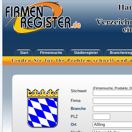
Start
Firmensuche
Städteregister
Branchenreg
(Firmensuche, Produkte, Di
Stichwort
Firma
Branche
PLZ
Ort