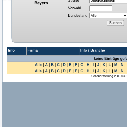
Straße
Vorwahl
Bundesland
Info
Firma
Info / Branche
keine Einträge ge
Alle
|
A
|
B
|
C
|
D
|
E
|
F
|
G
|
H
|
I
|
J
|
K
|
L
|
M
|
N
|
Alle
|
A
|
B
|
C
|
D
|
E
|
F
|
G
|
H
|
I
|
J
|
K
|
L
|
M
|
N
|
Seitenerstellung in 0.003