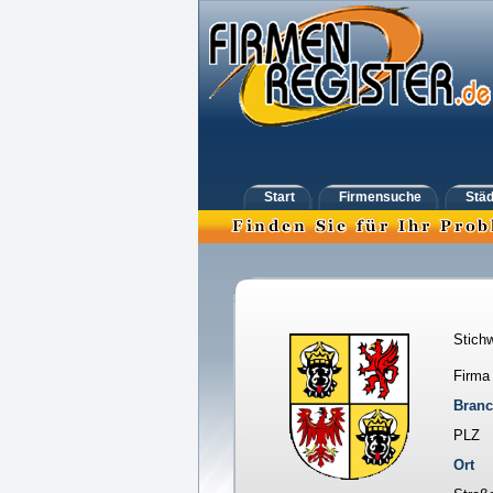
Start
Firmensuche
Städ
Stichw
Firma
Bran
PLZ
Ort