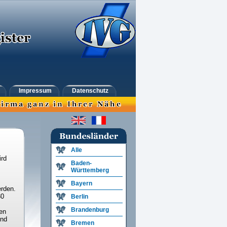
Impressum
Datenschutz
Alle
ird
Baden-
Württemberg
Bayern
rden.
30
Berlin
Brandenburg
en
und
Bremen