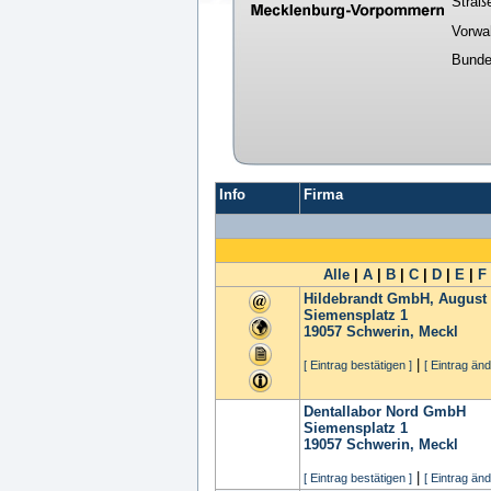
Straß
Vorwa
Bunde
Info
Firma
Alle
|
A
|
B
|
C
|
D
|
E
|
F
Hildebrandt GmbH, August
Siemensplatz 1
19057
Schwerin, Meckl
|
[ Eintrag bestätigen ]
[ Eintrag änd
Dentallabor Nord GmbH
Siemensplatz 1
19057
Schwerin, Meckl
|
[ Eintrag bestätigen ]
[ Eintrag änd