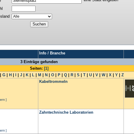
e
hl
sland
Info / Branche
3 Einträge gefunden
Seiten:
[1]
|
G
|
H
|
I
|
J
|
K
|
L
|
M
|
N
|
O
|
P
|
Q
|
R
|
S
|
T
|
U
|
V
|
W
|
X
|
Y
|
Z
Kabeltrommeln
ern ]
Zahntechnische Laboratorien
ern ]