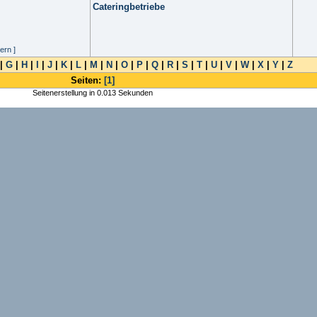
Cateringbetriebe
ern ]
|
G
|
H
|
I
|
J
|
K
|
L
|
M
|
N
|
O
|
P
|
Q
|
R
|
S
|
T
|
U
|
V
|
W
|
X
|
Y
|
Z
Seiten:
[1]
Seitenerstellung in 0.013 Sekunden