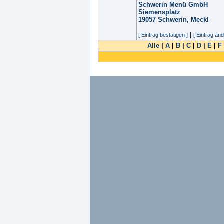
Schwerin Menü GmbH
Siemensplatz
19057
Schwerin, Meckl
|
[ Eintrag bestätigen ]
[ Eintrag änd
Alle
|
A
|
B
|
C
|
D
|
E
|
F