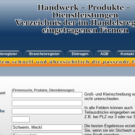
teregister
Branchenregister
Eintragen
AGB
Kontakt
(Firmensuche, Produkte, Dienstleistungen)
ort
Groß- und Kleinschreibung w
nicht unterschieden.
In alle Feldern können auch
che
Teilausdrücke eingegeben we
Z.B. bei PLZ nur 3 oder nur 
Die besten Ergebnisse erziel
Sie, wenn sie ein Stichwort 
eine Stadt eingeben