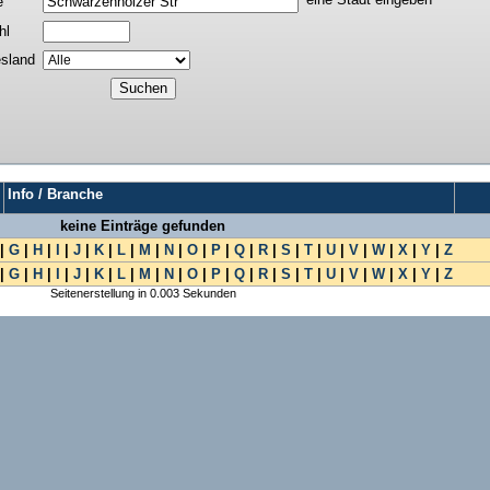
e
hl
sland
Info / Branche
keine Einträge gefunden
|
G
|
H
|
I
|
J
|
K
|
L
|
M
|
N
|
O
|
P
|
Q
|
R
|
S
|
T
|
U
|
V
|
W
|
X
|
Y
|
Z
|
G
|
H
|
I
|
J
|
K
|
L
|
M
|
N
|
O
|
P
|
Q
|
R
|
S
|
T
|
U
|
V
|
W
|
X
|
Y
|
Z
Seitenerstellung in 0.003 Sekunden