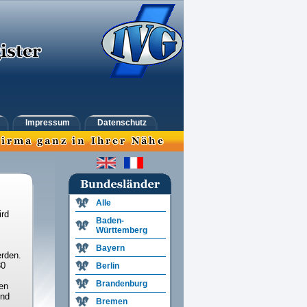
Impressum
Datenschutz
Alle
ird
Baden-
Württemberg
Bayern
rden.
30
Berlin
Brandenburg
en
und
Bremen