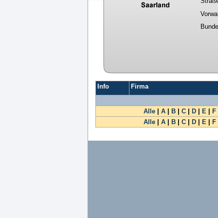
Straß
Vorwa
Bunde
Info
Firma
Alle
|
A
|
B
|
C
|
D
|
E
|
F
Alle
|
A
|
B
|
C
|
D
|
E
|
F