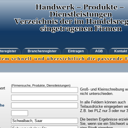
teregister
Branchenregister
Eintragen
AGB
Kontakt
(Firmensuche, Produkte, Dienstleistungen)
ort
Groß- und Kleinschreibung w
nicht unterschieden.
In alle Feldern können auch
che
Teilausdrücke eingegeben we
Z.B. bei PLZ nur 3 oder nur 
Die besten Ergebnisse erziel
Sie, wenn sie ein Stichwort 
eine Stadt eingeben