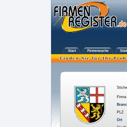
Start
Firmensuche
Städ
Stichw
Firma
Bran
PLZ
Ort