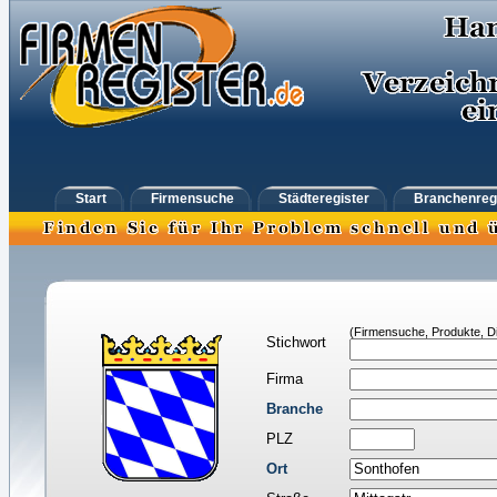
Start
Firmensuche
Städteregister
Branchenreg
(Firmensuche, Produkte, Di
Stichwort
Firma
Branche
PLZ
Ort