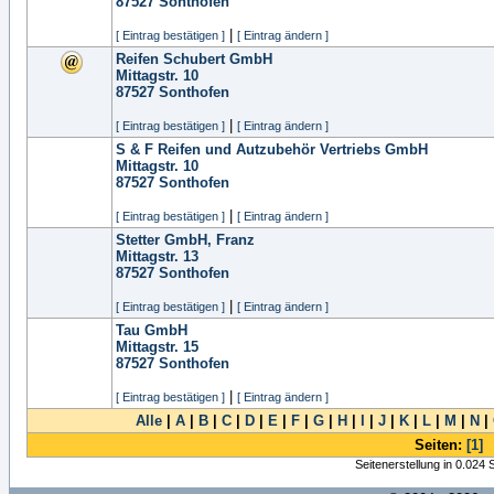
87527
Sonthofen
|
[ Eintrag bestätigen ]
[ Eintrag ändern ]
Reifen Schubert GmbH
Mittagstr. 10
87527
Sonthofen
|
[ Eintrag bestätigen ]
[ Eintrag ändern ]
S & F Reifen und Autzubehör Vertriebs GmbH
Mittagstr. 10
87527
Sonthofen
|
[ Eintrag bestätigen ]
[ Eintrag ändern ]
Stetter GmbH, Franz
Mittagstr. 13
87527
Sonthofen
|
[ Eintrag bestätigen ]
[ Eintrag ändern ]
Tau GmbH
Mittagstr. 15
87527
Sonthofen
|
[ Eintrag bestätigen ]
[ Eintrag ändern ]
Alle
|
A
|
B
|
C
|
D
|
E
|
F
|
G
|
H
|
I
|
J
|
K
|
L
|
M
|
N
|
Seiten:
[1]
Seitenerstellung in 0.024