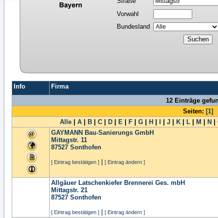
Straße
Vorwahl
Bundesland
Info
Firma
12 Einträge gefu
Seiten:
[1]
Alle
|
A
|
B
|
C
|
D
|
E
|
F
|
G
|
H
|
I
|
J
|
K
|
L
|
M
|
N
|
GAYMANN Bau-Sanierungs GmbH
Mittagstr. 11
87527
Sonthofen
|
[ Eintrag bestätigen ]
[ Eintrag ändern ]
Allgäuer Latschenkiefer Brennerei Ges. mbH
Mittagstr. 21
87527
Sonthofen
|
[ Eintrag bestätigen ]
[ Eintrag ändern ]