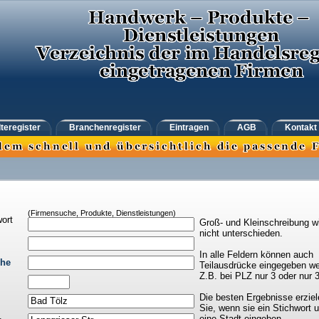
teregister
Branchenregister
Eintragen
AGB
Kontakt
(Firmensuche, Produkte, Dienstleistungen)
ort
Groß- und Kleinschreibung w
nicht unterschieden.
In alle Feldern können auch
che
Teilausdrücke eingegeben we
Z.B. bei PLZ nur 3 oder nur 
Die besten Ergebnisse erziel
Sie, wenn sie ein Stichwort 
eine Stadt eingeben