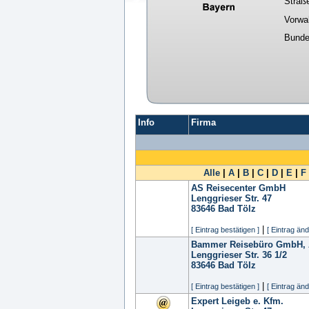
Straß
Vorwa
Bunde
Info
Firma
Alle
|
A
|
B
|
C
|
D
|
E
|
F
AS Reisecenter GmbH
Lenggrieser Str. 47
83646
Bad Tölz
|
[ Eintrag bestätigen ]
[ Eintrag änd
Bammer Reisebüro GmbH, 
Lenggrieser Str. 36 1/2
83646
Bad Tölz
|
[ Eintrag bestätigen ]
[ Eintrag änd
Expert Leigeb e. Kfm.