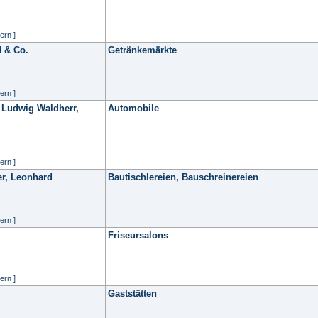
ern ]
 & Co.
Getränkemärkte
ern ]
 Ludwig Waldherr,
Automobile
ern ]
er, Leonhard
Bautischlereien, Bauschreinereien
ern ]
Friseursalons
ern ]
Gaststätten