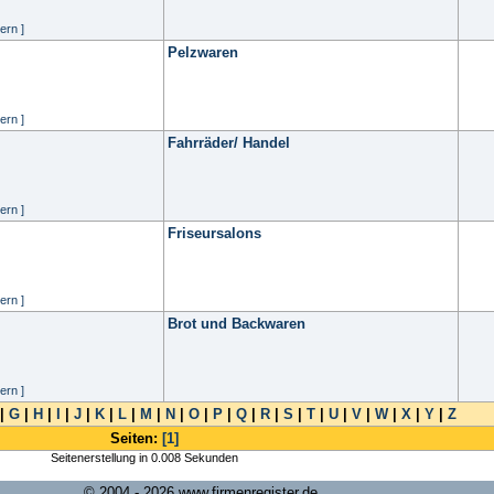
ern ]
Pelzwaren
ern ]
Fahrräder/ Handel
ern ]
Friseursalons
ern ]
Brot und Backwaren
ern ]
|
G
|
H
|
I
|
J
|
K
|
L
|
M
|
N
|
O
|
P
|
Q
|
R
|
S
|
T
|
U
|
V
|
W
|
X
|
Y
|
Z
Seiten:
[1]
Seitenerstellung in 0.008 Sekunden
© 2004 - 2026 www.firmenregister.de