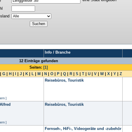
e
hl
sland
Info / Branche
12 Einträge gefunden
Seiten:
[1]
|
G
|
H
|
I
|
J
|
K
|
L
|
M
|
N
|
O
|
P
|
Q
|
R
|
S
|
T
|
U
|
V
|
W
|
X
|
Y
|
Z
Reisebüros, Touristik
ern ]
Alfred
Reisebüros, Touristik
ern ]
Fernseh-, HiFi-, Videogeräte und -zubehör