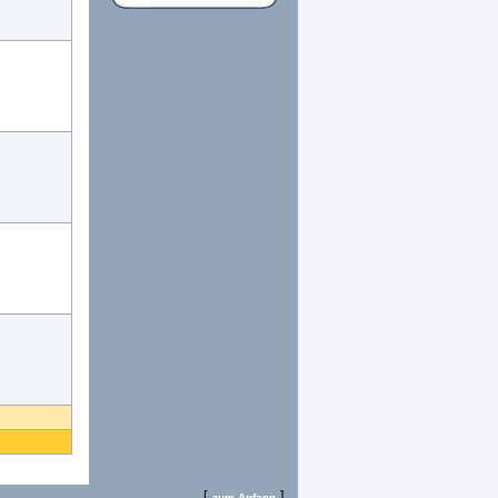
[
]
zum Anfang