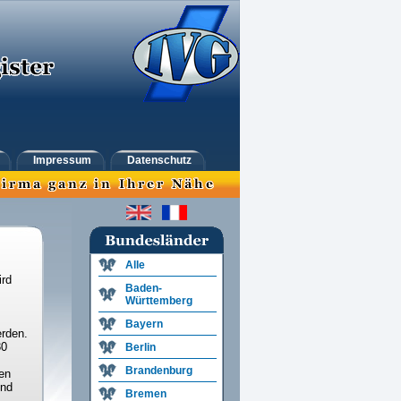
Impressum
Datenschutz
Alle
ird
Baden-
Württemberg
Bayern
rden.
30
Berlin
Brandenburg
en
und
Bremen