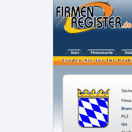
Start
Firmensuche
Städ
Stichw
Firma
Bran
PLZ
Ort