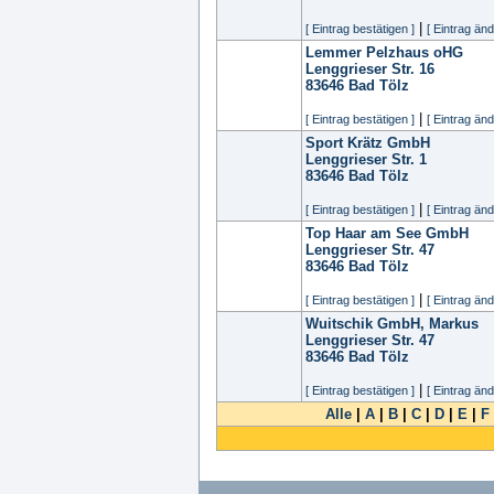
|
[ Eintrag bestätigen ]
[ Eintrag änd
Lemmer Pelzhaus oHG
Lenggrieser Str. 16
83646
Bad Tölz
|
[ Eintrag bestätigen ]
[ Eintrag änd
Sport Krätz GmbH
Lenggrieser Str. 1
83646
Bad Tölz
|
[ Eintrag bestätigen ]
[ Eintrag änd
Top Haar am See GmbH
Lenggrieser Str. 47
83646
Bad Tölz
|
[ Eintrag bestätigen ]
[ Eintrag änd
Wuitschik GmbH, Markus
Lenggrieser Str. 47
83646
Bad Tölz
|
[ Eintrag bestätigen ]
[ Eintrag änd
Alle
|
A
|
B
|
C
|
D
|
E
|
F