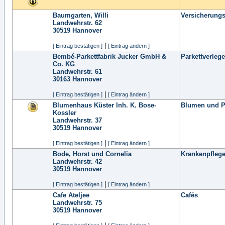
Baumgarten, Willi
Versicherungs
Landwehrstr. 62
30519
Hannover
|
[ Eintrag bestätigen ]
[ Eintrag ändern ]
Bembé-Parkettfabrik Jucker GmbH &
Parkettverlege
Co. KG
Landwehrstr. 61
30163
Hannover
|
[ Eintrag bestätigen ]
[ Eintrag ändern ]
Blumenhaus Küster Inh. K. Bose-
Blumen und P
Kossler
Landwehrstr. 37
30519
Hannover
|
[ Eintrag bestätigen ]
[ Eintrag ändern ]
Bode, Horst und Cornelia
Krankenpfleg
Landwehrstr. 42
30519
Hannover
|
[ Eintrag bestätigen ]
[ Eintrag ändern ]
Cafe Ateljee
Cafés
Landwehrstr. 75
30519
Hannover