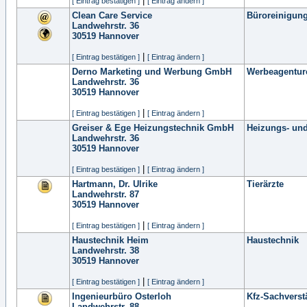
|
[ Eintrag bestätigen ]
[ Eintrag ändern ]
Clean Care Service
Büroreinigun
Landwehrstr. 36
30519
Hannover
|
[ Eintrag bestätigen ]
[ Eintrag ändern ]
Derno Marketing und Werbung GmbH
Werbeagentur
Landwehrstr. 36
30519
Hannover
|
[ Eintrag bestätigen ]
[ Eintrag ändern ]
Greiser & Ege Heizungstechnik GmbH
Heizungs- un
Landwehrstr. 36
30519
Hannover
|
[ Eintrag bestätigen ]
[ Eintrag ändern ]
Hartmann, Dr. Ulrike
Tierärzte
Landwehrstr. 87
30519
Hannover
|
[ Eintrag bestätigen ]
[ Eintrag ändern ]
Haustechnik Heim
Haustechnik
Landwehrstr. 38
30519
Hannover
|
[ Eintrag bestätigen ]
[ Eintrag ändern ]
Ingenieurbüro Osterloh
Kfz-Sachverst
Landwehrstr. 88