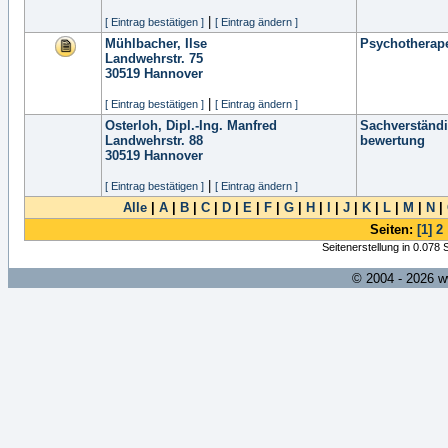
|
[ Eintrag bestätigen ]
[ Eintrag ändern ]
Mühlbacher, Ilse
Psychotherap
Landwehrstr. 75
30519
Hannover
|
[ Eintrag bestätigen ]
[ Eintrag ändern ]
Osterloh, Dipl.-Ing. Manfred
Sachverständi
Landwehrstr. 88
bewertung
30519
Hannover
|
[ Eintrag bestätigen ]
[ Eintrag ändern ]
Alle
|
A
|
B
|
C
|
D
|
E
|
F
|
G
|
H
|
I
|
J
|
K
|
L
|
M
|
N
|
Seiten:
[1]
2
Seitenerstellung in 0.078
© 2004 - 2026 w