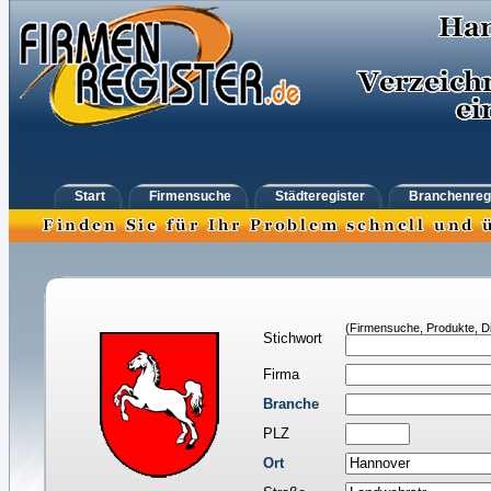
Start
Firmensuche
Städteregister
Branchenreg
(Firmensuche, Produkte, Di
Stichwort
Firma
Branche
PLZ
Ort