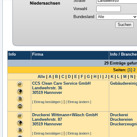
Straße
Vorwahl
Bundesland
Info
Firma
Info / Branche
29 Einträge gefu
Seiten:
[1]
2
Alle
|
A
|
B
|
C
|
D
|
E
|
F
|
G
|
H
|
I
|
J
|
K
|
L
|
M
|
N
|
CCS Clean Care Service GmbH
Gebäudereini
Landwehrstr. 36
30519
Hannover
|
[ Eintrag bestätigen ]
[ Eintrag ändern ]
Druckerei Wittmann+Wäsch GmbH
Druckerei
Landwehrstr. 87
Druckereien
30519
Hannover
Druckerzeugn
|
[ Eintrag bestätigen ]
[ Eintrag ändern ]