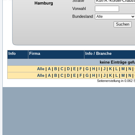
Straße
Vorwahl
Bundesland
Info
Firma
Info / Branche
keine Einträge ge
Alle
|
A
|
B
|
C
|
D
|
E
|
F
|
G
|
H
|
I
|
J
|
K
|
L
|
M
|
N
|
Alle
|
A
|
B
|
C
|
D
|
E
|
F
|
G
|
H
|
I
|
J
|
K
|
L
|
M
|
N
|
Seitenerstellung in 0.062