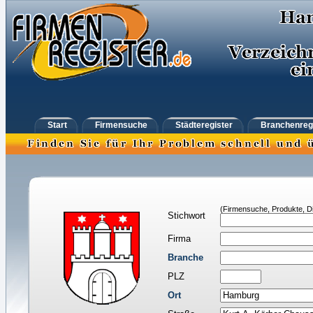
Start
Firmensuche
Städteregister
Branchenreg
(Firmensuche, Produkte, Di
Stichwort
Firma
Branche
PLZ
Ort