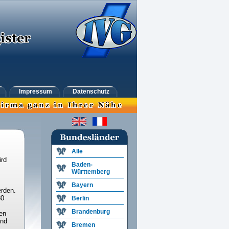
Impressum
Datenschutz
Alle
ird
Baden-
Württemberg
Bayern
rden.
30
Berlin
Brandenburg
en
und
Bremen