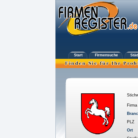
Start
Firmensuche
Städ
Stichw
Firma
Bran
PLZ
Ort