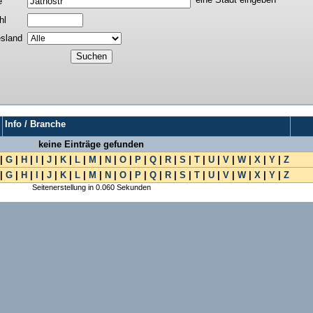
e
hl
sland
Info / Branche
keine Einträge gefunden
|
G
|
H
|
I
|
J
|
K
|
L
|
M
|
N
|
O
|
P
|
Q
|
R
|
S
|
T
|
U
|
V
|
W
|
X
|
Y
|
Z
|
G
|
H
|
I
|
J
|
K
|
L
|
M
|
N
|
O
|
P
|
Q
|
R
|
S
|
T
|
U
|
V
|
W
|
X
|
Y
|
Z
Seitenerstellung in 0.060 Sekunden