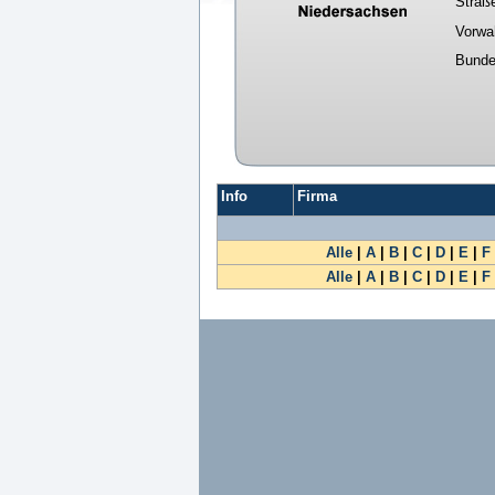
Straß
Vorwa
Bunde
Info
Firma
Alle
|
A
|
B
|
C
|
D
|
E
|
F
Alle
|
A
|
B
|
C
|
D
|
E
|
F