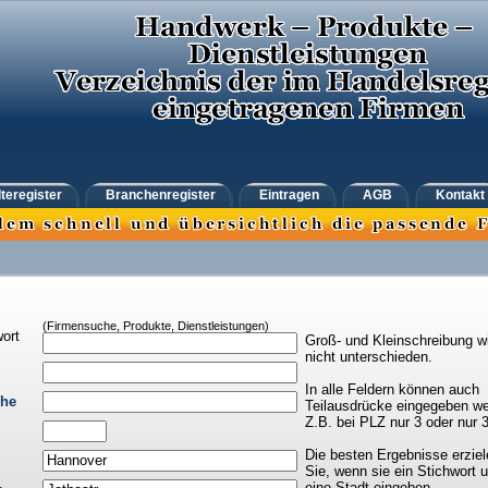
teregister
Branchenregister
Eintragen
AGB
Kontakt
(Firmensuche, Produkte, Dienstleistungen)
ort
Groß- und Kleinschreibung w
nicht unterschieden.
In alle Feldern können auch
che
Teilausdrücke eingegeben we
Z.B. bei PLZ nur 3 oder nur 
Die besten Ergebnisse erziel
Sie, wenn sie ein Stichwort 
eine Stadt eingeben