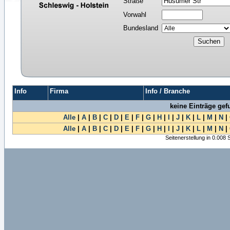
Straße
Vorwahl
Bundesland
Info
Firma
Info / Branche
keine Einträge ge
Alle
|
A
|
B
|
C
|
D
|
E
|
F
|
G
|
H
|
I
|
J
|
K
|
L
|
M
|
N
|
Alle
|
A
|
B
|
C
|
D
|
E
|
F
|
G
|
H
|
I
|
J
|
K
|
L
|
M
|
N
|
Seitenerstellung in 0.008