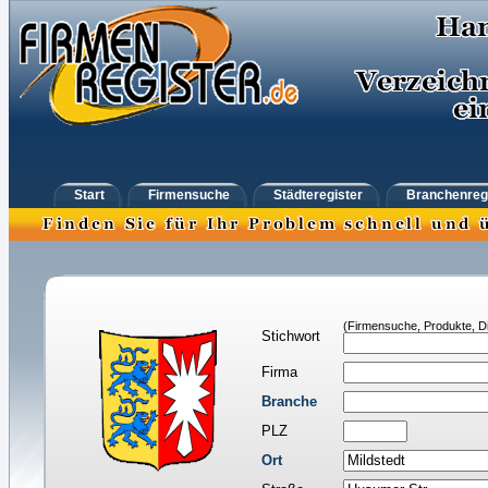
Start
Firmensuche
Städteregister
Branchenreg
(Firmensuche, Produkte, Di
Stichwort
Firma
Branche
PLZ
Ort