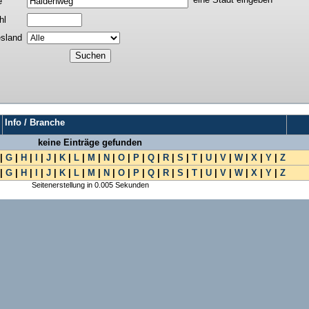
e
hl
sland
Info / Branche
keine Einträge gefunden
|
G
|
H
|
I
|
J
|
K
|
L
|
M
|
N
|
O
|
P
|
Q
|
R
|
S
|
T
|
U
|
V
|
W
|
X
|
Y
|
Z
|
G
|
H
|
I
|
J
|
K
|
L
|
M
|
N
|
O
|
P
|
Q
|
R
|
S
|
T
|
U
|
V
|
W
|
X
|
Y
|
Z
Seitenerstellung in 0.005 Sekunden