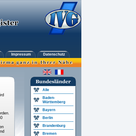
Impressum
Datenschutz
Alle
ird
Baden-
Württemberg
Bayern
rden.
30
Berlin
Brandenburg
en
und
Bremen