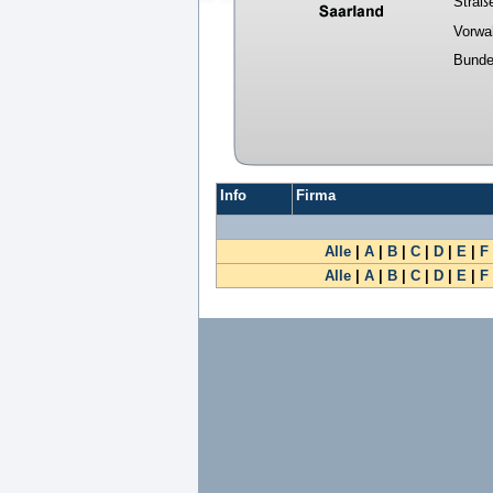
Straß
Vorwa
Bunde
Info
Firma
Alle
|
A
|
B
|
C
|
D
|
E
|
F
Alle
|
A
|
B
|
C
|
D
|
E
|
F