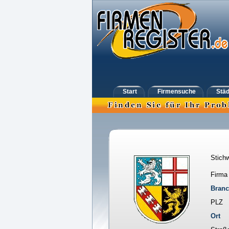
Start
Firmensuche
Städ
Stichw
Firma
Bran
PLZ
Ort