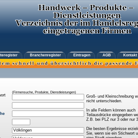
teregister
Branchenregister
Eintragen
AGB
Kontakt
(Firmensuche, Produkte, Dienstleistungen)
ort
Groß- und Kleinschreibung w
nicht unterschieden.
In alle Feldern können auch
che
Teilausdrücke eingegeben we
Z.B. bei PLZ nur 3 oder nur 
Die besten Ergebnisse erziel
Sie, wenn sie ein Stichwort 
eine Stadt eingeben