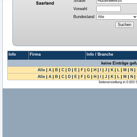
Straße
Vorwahl
Bundesland
Info
Firma
Info / Branche
keine Einträge ge
Alle
|
A
|
B
|
C
|
D
|
E
|
F
|
G
|
H
|
I
|
J
|
K
|
L
|
M
|
N
|
Alle
|
A
|
B
|
C
|
D
|
E
|
F
|
G
|
H
|
I
|
J
|
K
|
L
|
M
|
N
|
Seitenerstellung in 0.003