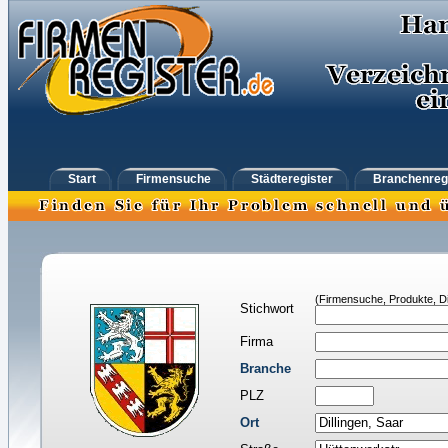
Start
Firmensuche
Städteregister
Branchenreg
(Firmensuche, Produkte, Di
Stichwort
Firma
Branche
PLZ
Ort