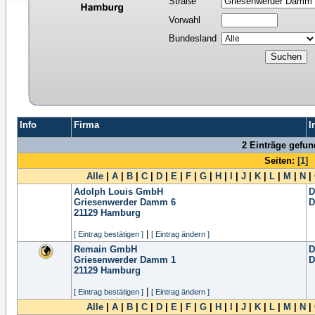
Straße
Vorwahl
Bundesland
Info
Firma
I
2 Einträge gefu
Seiten:
[1]
Alle
|
A
|
B
|
C
|
D
|
E
|
F
|
G
|
H
|
I
|
J
|
K
|
L
|
M
|
N
|
Adolph Louis GmbH
D
Griesenwerder Damm 6
D
21129
Hamburg
|
[ Eintrag bestätigen ]
[ Eintrag ändern ]
Remain GmbH
D
Griesenwerder Damm 1
D
21129
Hamburg
|
[ Eintrag bestätigen ]
[ Eintrag ändern ]
Alle
|
A
|
B
|
C
|
D
|
E
|
F
|
G
|
H
|
I
|
J
|
K
|
L
|
M
|
N
|