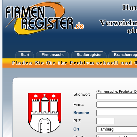
Start
Firmensuche
Städteregister
Branchenreg
(Firmensuche, Produkte, Di
Stichwort
Firma
Branche
PLZ
Ort