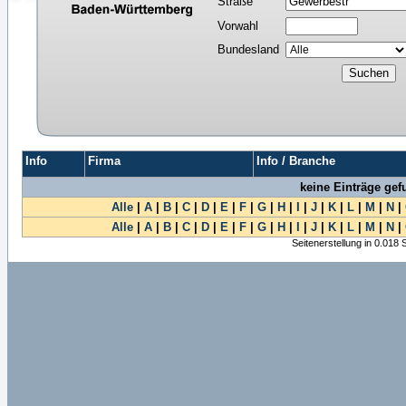
Straße
Vorwahl
Bundesland
Info
Firma
Info / Branche
keine Einträge ge
Alle
|
A
|
B
|
C
|
D
|
E
|
F
|
G
|
H
|
I
|
J
|
K
|
L
|
M
|
N
|
Alle
|
A
|
B
|
C
|
D
|
E
|
F
|
G
|
H
|
I
|
J
|
K
|
L
|
M
|
N
|
Seitenerstellung in 0.018