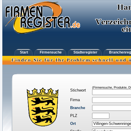
Start
Firmensuche
Städteregister
Branchenreg
(Firmensuche, Produkte, Di
Stichwort
Firma
Branche
PLZ
Ort