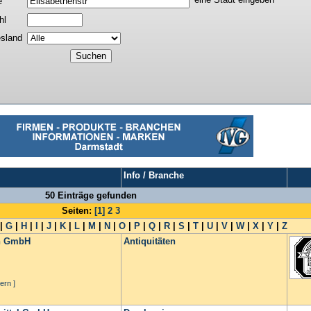
e
hl
sland
Info / Branche
50 Einträge gefunden
Seiten:
[1]
2
3
|
G
|
H
|
I
|
J
|
K
|
L
|
M
|
N
|
O
|
P
|
Q
|
R
|
S
|
T
|
U
|
V
|
W
|
X
|
Y
|
Z
nn GmbH
Antiquitäten
ern ]