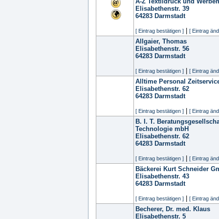
A-Z Textildruck und Werbe
Elisabethenstr. 39
64283
Darmstadt
|
[ Eintrag bestätigen ]
[ Eintrag änd
Allgaier, Thomas
Elisabethenstr. 56
64283
Darmstadt
|
[ Eintrag bestätigen ]
[ Eintrag änd
Alltime Personal Zeitservi
Elisabethenstr. 62
64283
Darmstadt
|
[ Eintrag bestätigen ]
[ Eintrag änd
B. I. T. Beratungsgesellscha
Technologie mbH
Elisabethenstr. 62
64283
Darmstadt
|
[ Eintrag bestätigen ]
[ Eintrag änd
Bäckerei Kurt Schneider 
Elisabethenstr. 43
64283
Darmstadt
|
[ Eintrag bestätigen ]
[ Eintrag änd
Becherer, Dr. med. Klaus
Elisabethenstr. 5