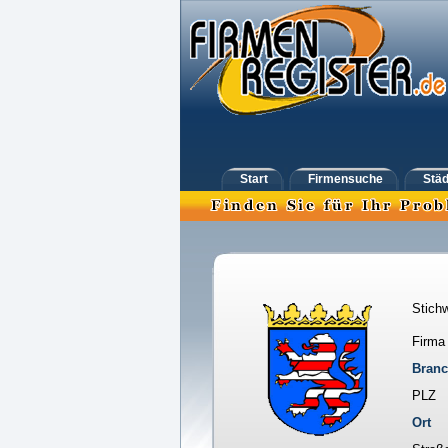
Start
Firmensuche
Städ
Stichw
Firma
Bran
PLZ
Ort