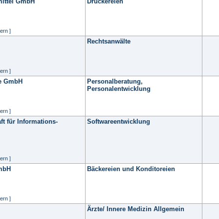
mittel GmbH
Druckereien
ern ]
Rechtsanwälte
ern ]
ce GmbH
Personalberatung,
Personalentwicklung
ern ]
ft für Informations-
Softwareentwicklung
ern ]
GmbH
Bäckereien und Konditoreien
ern ]
Ärzte/ Innere Medizin Allgemein