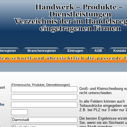
teregister
Branchenregister
Eintragen
AGB
Kontakt
(Firmensuche, Produkte, Dienstleistungen)
ort
Groß- und Kleinschreibung w
nicht unterschieden.
In alle Feldern können auch
che
Teilausdrücke eingegeben we
Z.B. bei PLZ nur 3 oder nur 
Die besten Ergebnisse erziel
Sie, wenn sie ein Stichwort 
eine Stadt eingeben