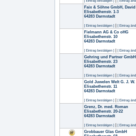
|
[ Eintrag bestätigen ]
[ Eintrag änd
Faix & Söhne GmbH, David
Elisabethenstr. 1-3
64283
Darmstadt
|
[ Eintrag bestätigen ]
[ Eintrag änd
Fielmann AG & Co oHG
Elisabethenstr. 10
64283
Darmstadt
|
[ Eintrag bestätigen ]
[ Eintrag änd
Gehring und Partner GmbH
Elisabethenstr. 23
64283
Darmstadt
|
[ Eintrag bestätigen ]
[ Eintrag änd
Gold Juwelen Welt G. J. W
Elisabethenstr. 11
64283
Darmstadt
|
[ Eintrag bestätigen ]
[ Eintrag änd
Grenz, Dr. med. Roman
Elisabethenstr. 20-22
64283
Darmstadt
|
[ Eintrag bestätigen ]
[ Eintrag änd
Grobbauer Glas GmbH