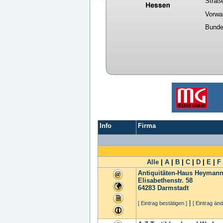
Straß
Vorwa
Bunde
Info
Firma
Alle
|
A
|
B
|
C
|
D
|
E
|
F
Antiquitäten-Haus Heyma
Elisabethenstr. 58
64283
Darmstadt
|
[ Eintrag bestätigen ]
[ Eintrag änd