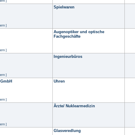
ern ]
Spielwaren
ern ]
Augenoptiker und optische
Fachgeschäfte
ern ]
Ingenieurbüros
ern ]
. GmbH
Uhren
ern ]
Ärzte/ Nuklearmedizin
ern ]
Glasveredlung