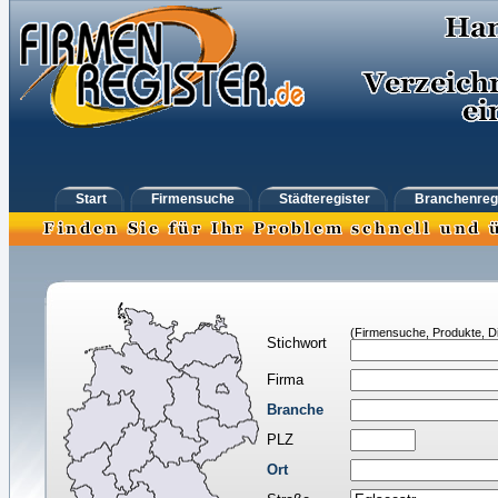
Start
Firmensuche
Städteregister
Branchenreg
(Firmensuche, Produkte, Di
Stichwort
Firma
Branche
PLZ
Ort