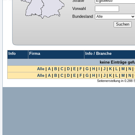
Straße
Vorwahl
Bundesland
Info
Firma
Info / Branche
keine Einträge ge
Alle
|
A
|
B
|
C
|
D
|
E
|
F
|
G
|
H
|
I
|
J
|
K
|
L
|
M
|
N
|
Alle
|
A
|
B
|
C
|
D
|
E
|
F
|
G
|
H
|
I
|
J
|
K
|
L
|
M
|
N
|
Seitenerstellung in 0.288