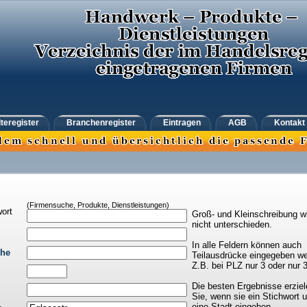
teregister
Branchenregister
Eintragen
AGB
Kontakt
(Firmensuche, Produkte, Dienstleistungen)
ort
Groß- und Kleinschreibung w
nicht unterschieden.
In alle Feldern können auch
che
Teilausdrücke eingegeben we
Z.B. bei PLZ nur 3 oder nur 
Die besten Ergebnisse erziel
Sie, wenn sie ein Stichwort 
eine Stadt eingeben