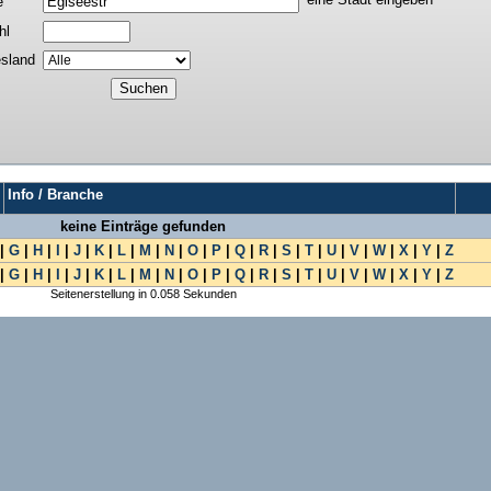
e
hl
sland
Info / Branche
keine Einträge gefunden
|
G
|
H
|
I
|
J
|
K
|
L
|
M
|
N
|
O
|
P
|
Q
|
R
|
S
|
T
|
U
|
V
|
W
|
X
|
Y
|
Z
|
G
|
H
|
I
|
J
|
K
|
L
|
M
|
N
|
O
|
P
|
Q
|
R
|
S
|
T
|
U
|
V
|
W
|
X
|
Y
|
Z
Seitenerstellung in 0.058 Sekunden