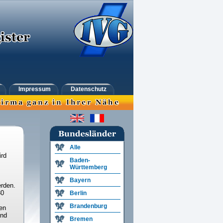
Impressum
Datenschutz
Alle
ird
Baden-
Württemberg
Bayern
rden.
30
Berlin
Brandenburg
en
und
Bremen