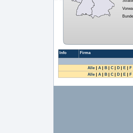
Straß
Vorwa
Bunde
Info
Firma
Alle
|
A
|
B
|
C
|
D
|
E
|
F
Alle
|
A
|
B
|
C
|
D
|
E
|
F