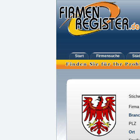
Start
Firmensuche
Städ
Stichw
Firma
Bran
PLZ
Ort