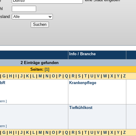
e
hl
sland
Info / Branche
2 Einträge gefunden
Seiten:
[1]
|
G
|
H
|
I
|
J
|
K
|
L
|
M
|
N
|
O
|
P
|
Q
|
R
|
S
|
T
|
U
|
V
|
W
|
X
|
Y
|
Z
GbR
Krankenpflege
ern ]
Tiefkühlkost
ern ]
|
G
|
H
|
I
|
J
|
K
|
L
|
M
|
N
|
O
|
P
|
Q
|
R
|
S
|
T
|
U
|
V
|
W
|
X
|
Y
|
Z