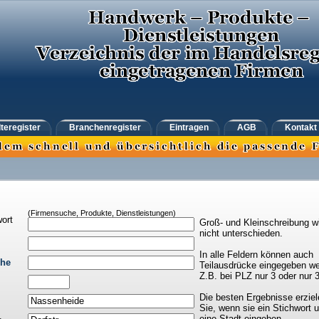
teregister
Branchenregister
Eintragen
AGB
Kontakt
(Firmensuche, Produkte, Dienstleistungen)
ort
Groß- und Kleinschreibung w
nicht unterschieden.
In alle Feldern können auch
che
Teilausdrücke eingegeben we
Z.B. bei PLZ nur 3 oder nur 
Die besten Ergebnisse erziel
Sie, wenn sie ein Stichwort 
eine Stadt eingeben