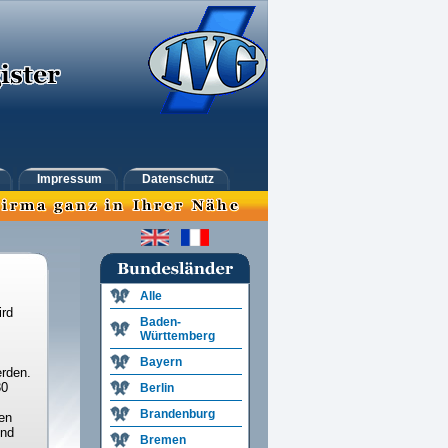
Impressum
Datenschutz
Alle
ird
Baden-
Württemberg
Bayern
rden.
30
Berlin
Brandenburg
en
und
Bremen