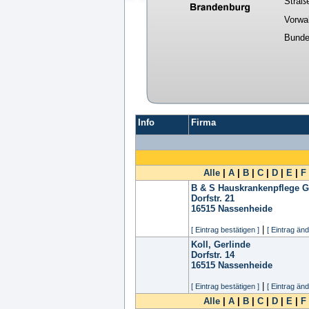
Straß
Vorwa
Bunde
Info
Firma
Alle
|
A
|
B
|
C
|
D
|
E
|
F
B & S Hauskrankenpflege 
Dorfstr. 21
16515
Nassenheide
|
[ Eintrag bestätigen ]
[ Eintrag änd
Koll, Gerlinde
Dorfstr. 14
16515
Nassenheide
|
[ Eintrag bestätigen ]
[ Eintrag änd
Alle
|
A
|
B
|
C
|
D
|
E
|
F