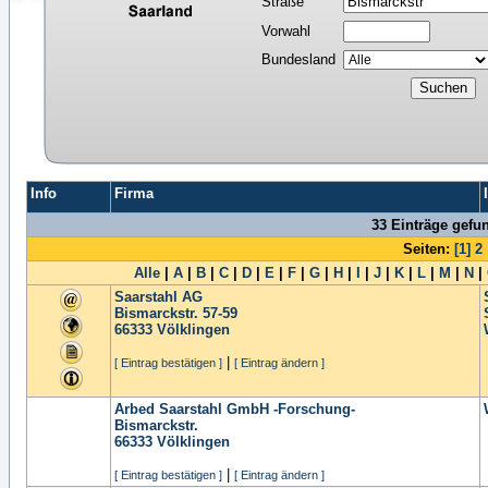
Straße
Vorwahl
Bundesland
Info
Firma
33 Einträge gefu
Seiten:
[1]
2
Alle
|
A
|
B
|
C
|
D
|
E
|
F
|
G
|
H
|
I
|
J
|
K
|
L
|
M
|
N
|
Saarstahl AG
Bismarckstr. 57-59
66333
Völklingen
|
[ Eintrag bestätigen ]
[ Eintrag ändern ]
Arbed Saarstahl GmbH -Forschung-
Bismarckstr.
66333
Völklingen
|
[ Eintrag bestätigen ]
[ Eintrag ändern ]