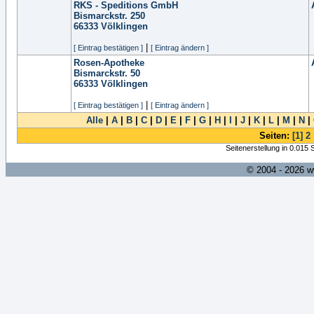
RKS - Speditions GmbH
Bismarckstr. 250
66333
Völklingen
|
[ Eintrag bestätigen ]
[ Eintrag ändern ]
Rosen-Apotheke
Bismarckstr. 50
66333
Völklingen
|
[ Eintrag bestätigen ]
[ Eintrag ändern ]
Alle
|
A
|
B
|
C
|
D
|
E
|
F
|
G
|
H
|
I
|
J
|
K
|
L
|
M
|
N
|
Seiten:
[1]
2
Seitenerstellung in 0.015
© 2004 - 2026 w