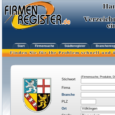
Start
Firmensuche
Städteregister
Branchenreg
(Firmensuche, Produkte, Di
Stichwort
Firma
Branche
PLZ
Ort