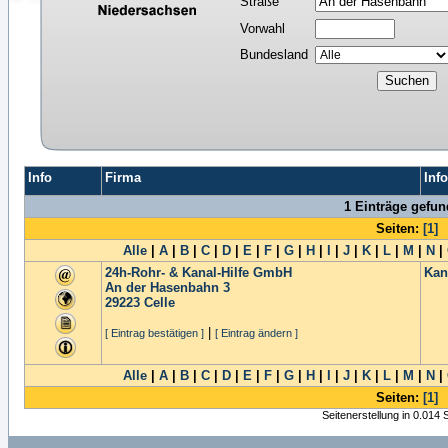
Straße
Vorwahl
Bundesland
Info
Firma
Inf
1 Einträge gefu
Seiten:
[1]
Alle
|
A
|
B
|
C
|
D
|
E
|
F
|
G
|
H
|
I
|
J
|
K
|
L
|
M
|
N
|
24h-Rohr- & Kanal-Hilfe GmbH
Kan
An der Hasenbahn 3
29223
Celle
|
[ Eintrag bestätigen ]
[ Eintrag ändern ]
Alle
|
A
|
B
|
C
|
D
|
E
|
F
|
G
|
H
|
I
|
J
|
K
|
L
|
M
|
N
|
Seiten:
[1]
Seitenerstellung in 0.014