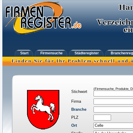
Start
Firmensuche
Städteregister
Branchenreg
(Firmensuche, Produkte, Di
Stichwort
Firma
Branche
PLZ
Ort