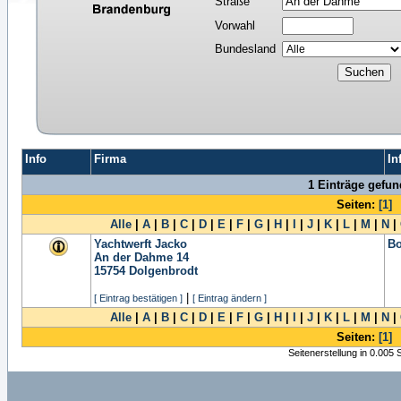
Straße
Vorwahl
Bundesland
Info
Firma
In
1 Einträge gefu
Seiten:
[1]
Alle
|
A
|
B
|
C
|
D
|
E
|
F
|
G
|
H
|
I
|
J
|
K
|
L
|
M
|
N
|
Yachtwerft Jacko
Bo
An der Dahme 14
15754
Dolgenbrodt
|
[ Eintrag bestätigen ]
[ Eintrag ändern ]
Alle
|
A
|
B
|
C
|
D
|
E
|
F
|
G
|
H
|
I
|
J
|
K
|
L
|
M
|
N
|
Seiten:
[1]
Seitenerstellung in 0.005