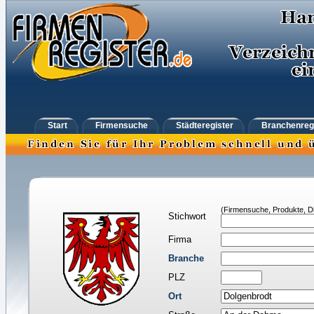
Start
Firmensuche
Städteregister
Branchenreg
(Firmensuche, Produkte, Di
Stichwort
Firma
Branche
PLZ
Ort