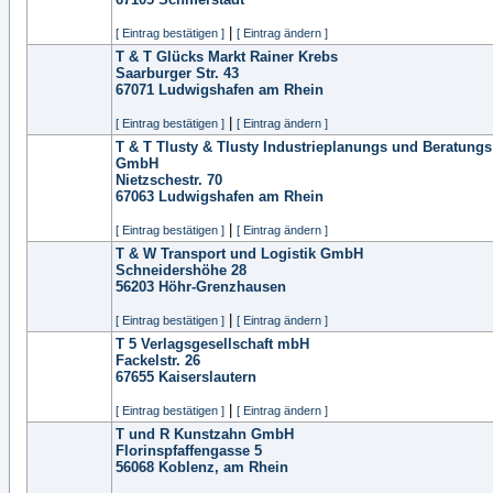
|
[ Eintrag bestätigen ]
[ Eintrag ändern ]
T & T Glücks Markt Rainer Krebs
Saarburger Str. 43
67071
Ludwigshafen am Rhein
|
[ Eintrag bestätigen ]
[ Eintrag ändern ]
T & T Tlusty & Tlusty Industrieplanungs und Beratungs
GmbH
Nietzschestr. 70
67063
Ludwigshafen am Rhein
|
[ Eintrag bestätigen ]
[ Eintrag ändern ]
T & W Transport und Logistik GmbH
Schneidershöhe 28
56203
Höhr-Grenzhausen
|
[ Eintrag bestätigen ]
[ Eintrag ändern ]
T 5 Verlagsgesellschaft mbH
Fackelstr. 26
67655
Kaiserslautern
|
[ Eintrag bestätigen ]
[ Eintrag ändern ]
T und R Kunstzahn GmbH
Florinspfaffengasse 5
56068
Koblenz, am Rhein