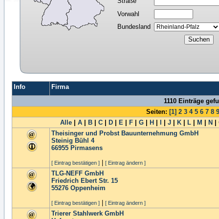
Straße
Vorwahl
Bundesland
Info
Firma
1110 Einträge gef
Seiten:
[1]
2
3
4
5
6
7
8
Alle
|
A
|
B
|
C
|
D
|
E
|
F
|
G
|
H
|
I
|
J
|
K
|
L
|
M
|
N
|
Theisinger und Probst Bauunternehmung GmbH
Steinig Bühl 4
66955
Pirmasens
|
[ Eintrag bestätigen ]
[ Eintrag ändern ]
TLG-NEFF GmbH
Friedrich Ebert Str. 15
55276
Oppenheim
|
[ Eintrag bestätigen ]
[ Eintrag ändern ]
Trierer Stahlwerk GmbH