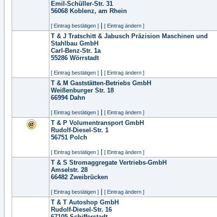
Emil-Schüller-Str. 31
56068
Koblenz, am Rhein
|
[ Eintrag bestätigen ]
[ Eintrag ändern ]
T & J Tratschitt & Jabusch Präzision Maschinen und
Stahlbau GmbH
Carl-Benz-Str. 1a
55286
Wörrstadt
|
[ Eintrag bestätigen ]
[ Eintrag ändern ]
T & M Gaststätten-Betriebs GmbH
Weißenburger Str. 18
66994
Dahn
|
[ Eintrag bestätigen ]
[ Eintrag ändern ]
T & P Volumentransport GmbH
Rudolf-Diesel-Str. 1
56751
Polch
|
[ Eintrag bestätigen ]
[ Eintrag ändern ]
T & S Stromaggregate Vertriebs-GmbH
Amselstr. 28
66482
Zweibrücken
|
[ Eintrag bestätigen ]
[ Eintrag ändern ]
T & T Autoshop GmbH
Rudolf-Diesel-Str. 16
67105
Schifferstadt