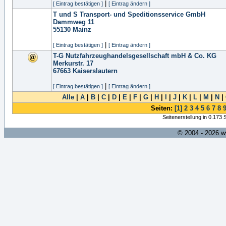
|
[ Eintrag bestätigen ]
[ Eintrag ändern ]
T und S Transport- und Speditionsservice GmbH
Dammweg 11
55130
Mainz
|
[ Eintrag bestätigen ]
[ Eintrag ändern ]
T-G Nutzfahrzeughandelsgesellschaft mbH & Co. KG
Merkurstr. 17
67663
Kaiserslautern
|
[ Eintrag bestätigen ]
[ Eintrag ändern ]
Alle
|
A
|
B
|
C
|
D
|
E
|
F
|
G
|
H
|
I
|
J
|
K
|
L
|
M
|
N
|
Seiten:
[1]
2
3
4
5
6
7
8
Seitenerstellung in 0.173
© 2004 - 2026 w