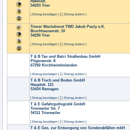
Hafenstr.
54293
Trier
|
[ Eintrag bestätigen ]
[ Eintrag ändern ]
Trierer Wachdienst TWD Jakob Pauly e.K.
Bruchhausenstr. 10
54290
Trier
|
[ Eintrag bestätigen ]
[ Eintrag ändern ]
T & B Tas und Balci Straßenbau GmbH
Pilgeramstr. 8
67292
Kirchheimbolanden
|
[ Eintrag bestätigen ]
[ Eintrag ändern ]
T & B Tisch und Boden GmbH
Hauptstr. 121
53424
Remagen
|
[ Eintrag bestätigen ]
[ Eintrag ändern ]
T & E Gefahrgutlogistik GmbH
Trierweiler Str. 7
54311
Trierweiler
|
[ Eintrag bestätigen ]
[ Eintrag ändern ]
T & E Ges. zur Entsorgung von Sonderabfällen mbH