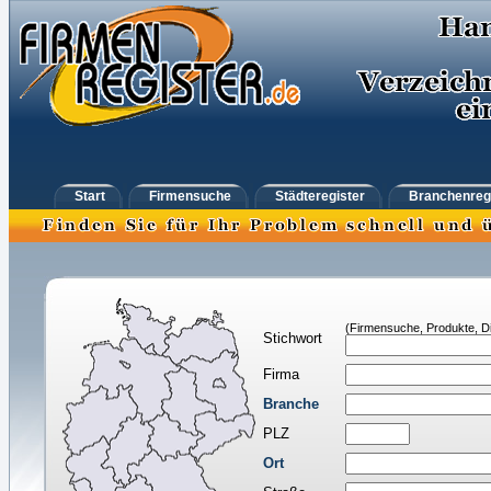
Start
Firmensuche
Städteregister
Branchenreg
(Firmensuche, Produkte, Di
Stichwort
Firma
Branche
PLZ
Ort