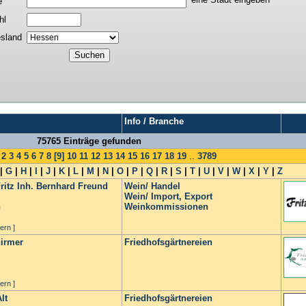
e
hl
sland
Info / Branche
75765 Einträge gefunden
2
3
4
5
6
7
8
[9]
10
11
12
13
14
15
16
17
18
19
..
3789
|
G
|
H
|
I
|
J
|
K
|
L
|
M
|
N
|
O
|
P
|
Q
|
R
|
S
|
T
|
U
|
V
|
W
|
X
|
Y
|
Z
itz Inh. Bernhard Freund
Wein/ Handel
Wein/ Import, Export
n
Weinkommissionen
ern ]
hirmer
Friedhofsgärtnereien
ern ]
lt
Friedhofsgärtnereien