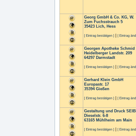
Georg GmbH & Co. KG, W.
Zum Fuchsstrauch 5
35423
Lich, Hess
|
[ Eintrag bestätigen ]
[ Eintrag änd
Georgen Apotheke Schmid
Heidelberger Landstr. 209
64297
Darmstadt
|
[ Eintrag bestätigen ]
[ Eintrag änd
Gerhard Klein GmbH
Europastr. 17
35394
Gießen
|
[ Eintrag bestätigen ]
[ Eintrag änd
Gestaltung und Druck SEI
Dieselstr. 6-8
63165
Mühlheim am Main
|
[ Eintrag bestätigen ]
[ Eintrag änd