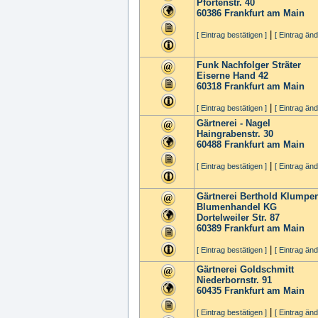
Pfortenstr. 40
60386
Frankfurt am Main
|
[ Eintrag bestätigen ]
[ Eintrag änd
Funk Nachfolger Sträter
Eiserne Hand 42
60318
Frankfurt am Main
|
[ Eintrag bestätigen ]
[ Eintrag änd
Gärtnerei - Nagel
Haingrabenstr. 30
60488
Frankfurt am Main
|
[ Eintrag bestätigen ]
[ Eintrag änd
Gärtnerei Berthold Klump
Blumenhandel KG
Dortelweiler Str. 87
60389
Frankfurt am Main
|
[ Eintrag bestätigen ]
[ Eintrag änd
Gärtnerei Goldschmitt
Niederbornstr. 91
60435
Frankfurt am Main
|
[ Eintrag bestätigen ]
[ Eintrag änd