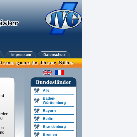
Impressum
Datenschutz
Alle
ird
Baden-
Württemberg
Bayern
rden.
30
Berlin
Brandenburg
en
und
Bremen