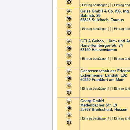
|
[ Eintrag bestätigen ]
[ Eintrag änd
Geiss GmbH & Co. KG, Ing.
Bahnstr. 28
65843
Sulzbach, Taunus
|
[ Eintrag bestätigen ]
[ Eintrag änd
GELA Gehör-, Lärm- und Ar
Hans-Hemberger-Str. 74
63150
Heusenstamm
|
[ Eintrag bestätigen ]
[ Eintrag änd
Genossenschaft der Friedh
Eckenheimer Landstr. 192
60320
Frankfurt am Main
|
[ Eintrag bestätigen ]
[ Eintrag änd
Georg GmbH
Medenbacher Str. 19
35767
Breitscheid, Hessen
|
[ Eintrag bestätigen ]
[ Eintrag änd