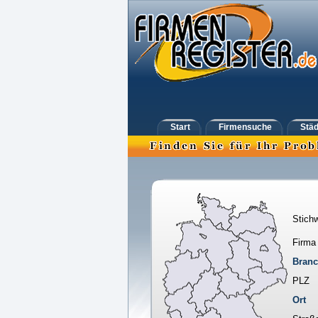
Start
Firmensuche
Städ
Stichw
Firma
Bran
PLZ
Ort