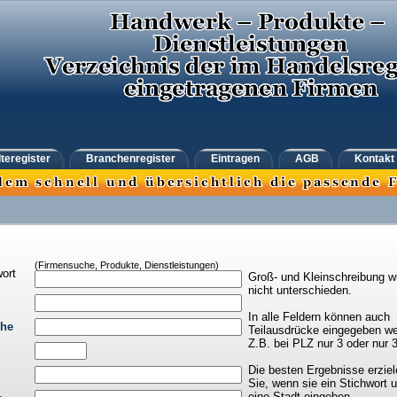
teregister
Branchenregister
Eintragen
AGB
Kontakt
(Firmensuche, Produkte, Dienstleistungen)
ort
Groß- und Kleinschreibung w
nicht unterschieden.
In alle Feldern können auch
che
Teilausdrücke eingegeben we
Z.B. bei PLZ nur 3 oder nur 
Die besten Ergebnisse erziel
Sie, wenn sie ein Stichwort 
eine Stadt eingeben