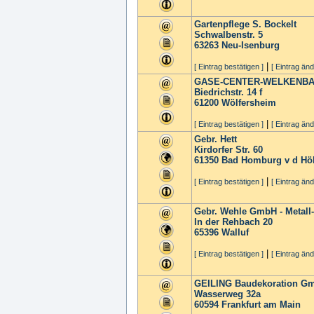
Gartenpflege S. Bockelt
Schwalbenstr. 5
63263
Neu-Isenburg
|
[ Eintrag bestätigen ]
[ Eintrag änd
GASE-CENTER-WELKENB
Biedrichstr. 14 f
61200
Wölfersheim
|
[ Eintrag bestätigen ]
[ Eintrag änd
Gebr. Hett
Kirdorfer Str. 60
61350
Bad Homburg v d Hö
|
[ Eintrag bestätigen ]
[ Eintrag änd
Gebr. Wehle GmbH - Metall
In der Rehbach 20
65396
Walluf
|
[ Eintrag bestätigen ]
[ Eintrag änd
GEILING Baudekoration G
Wasserweg 32a
60594
Frankfurt am Main