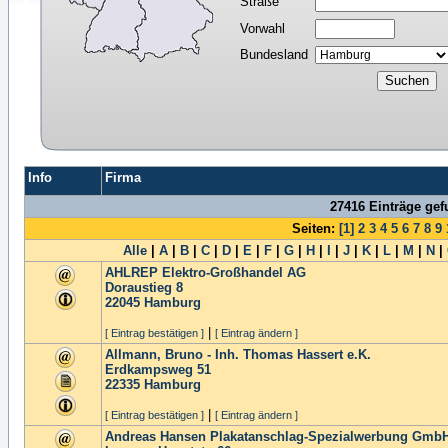
Straße
Vorwahl
Bundesland
Info
Firma
27416 Einträge ge
Seiten:
[1]
2
3
4
5
6
7
8
9
Alle
|
A
|
B
|
C
|
D
|
E
|
F
|
G
|
H
|
I
|
J
|
K
|
L
|
M
|
N
|
AHLREP Elektro-Großhandel AG
Doraustieg 8
22045
Hamburg
|
[ Eintrag bestätigen ]
[ Eintrag ändern ]
Allmann, Bruno - Inh. Thomas Hassert e.K.
Erdkampsweg 51
22335
Hamburg
|
[ Eintrag bestätigen ]
[ Eintrag ändern ]
Andreas Hansen Plakatanschlag-Spezialwerbung Gmb