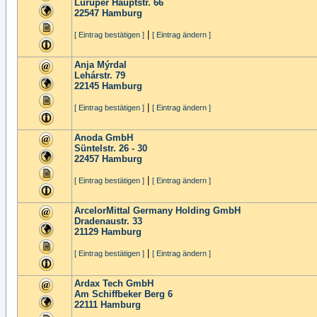
Luruper Hauptstr. 66
22547
Hamburg
|
[ Eintrag bestätigen ]
[ Eintrag ändern ]
Anja Mýrdal
Lehárstr. 79
22145
Hamburg
|
[ Eintrag bestätigen ]
[ Eintrag ändern ]
Anoda GmbH
Süntelstr. 26 - 30
22457
Hamburg
|
[ Eintrag bestätigen ]
[ Eintrag ändern ]
ArcelorMittal Germany Holding GmbH
Dradenaustr. 33
21129
Hamburg
|
[ Eintrag bestätigen ]
[ Eintrag ändern ]
Ardax Tech GmbH
Am Schiffbeker Berg 6
22111
Hamburg