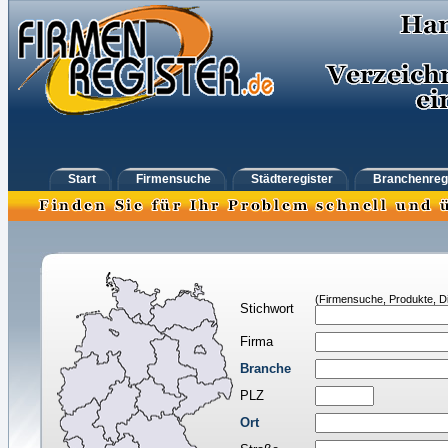
Start
Firmensuche
Städteregister
Branchenreg
(Firmensuche, Produkte, Di
Stichwort
Firma
Branche
PLZ
Ort