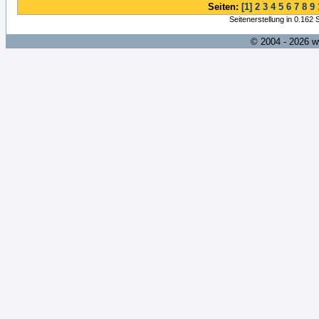
Seiten:
[1]
2
3
4
5
6
7
8
9
Seitenerstellung in 0.162
© 2004 - 2026 w