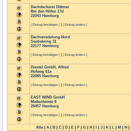
Dachdeckerei Dittmer
Bei den Höfen 17d
22043
Hamburg
|
[ Eintrag bestätigen ]
[ Eintrag ändern ]
Dachveredelung-Nord
Seebekring 31
22177
Hamburg
|
[ Eintrag bestätigen ]
[ Eintrag ändern ]
Diestel GmbH, Alfred
Hofweg 61a
22085
Hamburg
|
[ Eintrag bestätigen ]
[ Eintrag ändern ]
EAST WIND GmbH
Mattentwiete 8
20457
Hamburg
|
[ Eintrag bestätigen ]
[ Eintrag ändern ]
Alle
|
A
|
B
|
C
|
D
|
E
|
F
|
G
|
H
|
I
|
J
|
K
|
L
|
M
|
N
|