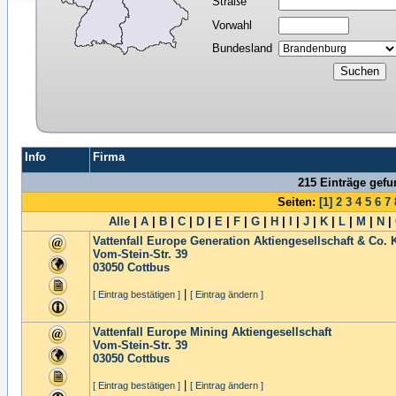
Straße
Vorwahl
Bundesland
Info
Firma
215 Einträge gef
Seiten:
[1]
2
3
4
5
6
7
Alle
|
A
|
B
|
C
|
D
|
E
|
F
|
G
|
H
|
I
|
J
|
K
|
L
|
M
|
N
|
Vattenfall Europe Generation Aktiengesellschaft & Co.
Vom-Stein-Str. 39
03050
Cottbus
|
[ Eintrag bestätigen ]
[ Eintrag ändern ]
Vattenfall Europe Mining Aktiengesellschaft
Vom-Stein-Str. 39
03050
Cottbus
|
[ Eintrag bestätigen ]
[ Eintrag ändern ]