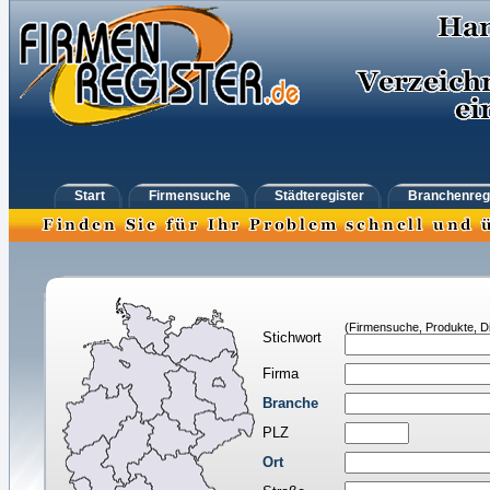
Start
Firmensuche
Städteregister
Branchenreg
(Firmensuche, Produkte, Di
Stichwort
Firma
Branche
PLZ
Ort