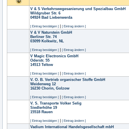
V & S Verkehrswegesanierung und Spezialbau GmbH
Wildgruber Str. 6
04924
Bad Liebenwerda
|
[ Eintrag bestätigen ]
[ Eintrag ändern ]
V & V Naturstein GmbH
Berliner Str. 74
03099
Kolkwitz, NL
|
[ Eintrag bestätigen ]
[ Eintrag ändern ]
V Magic Electronics GmbH
Oderstr. 55
14513
Teltow
|
[ Eintrag bestätigen ]
[ Eintrag ändern ]
V. O. B. Vertrieb organischer Stoffe GmbH
Weidenweg 12
16230
Chorin, Golzow
|
[ Eintrag bestätigen ]
[ Eintrag ändern ]
V. S. Transporte Volker Selig
Siedlerhöhe 19
15518
Rauen
|
[ Eintrag bestätigen ]
[ Eintrag ändern ]
Vadium International Handelsgesellschaft mbH