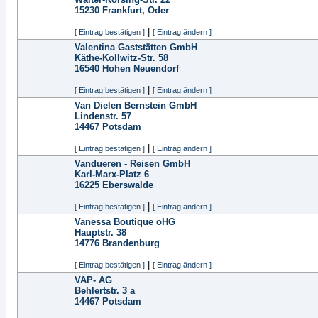
15230
Frankfurt, Oder
|
[ Eintrag bestätigen ]
[ Eintrag ändern ]
Valentina Gaststätten GmbH
Käthe-Kollwitz-Str. 58
16540
Hohen Neuendorf
|
[ Eintrag bestätigen ]
[ Eintrag ändern ]
Van Dielen Bernstein GmbH
Lindenstr. 57
14467
Potsdam
|
[ Eintrag bestätigen ]
[ Eintrag ändern ]
Vandueren - Reisen GmbH
Karl-Marx-Platz 6
16225
Eberswalde
|
[ Eintrag bestätigen ]
[ Eintrag ändern ]
Vanessa Boutique oHG
Hauptstr. 38
14776
Brandenburg
|
[ Eintrag bestätigen ]
[ Eintrag ändern ]
VAP- AG
Behlertstr. 3 a
14467
Potsdam