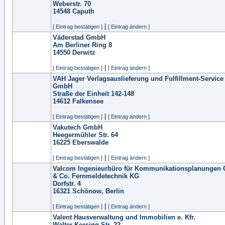
Weberstr. 70
14548
Caputh
|
[ Eintrag bestätigen ]
[ Eintrag ändern ]
Väderstad GmbH
Am Berliner Ring 8
14550
Derwitz
|
[ Eintrag bestätigen ]
[ Eintrag ändern ]
VAH Jager Verlagsauslieferung und Fulfillment-Service
GmbH
Straße der Einheit 142-148
14612
Falkensee
|
[ Eintrag bestätigen ]
[ Eintrag ändern ]
Vakutech GmbH
Heegermühler Str. 64
16225
Eberswalde
|
[ Eintrag bestätigen ]
[ Eintrag ändern ]
Valcom Ingenieurbüro für Kommunikationsplanungen
& Co. Fernmeldetechnik KG
Dorfstr. 4
16321
Schönow, Berlin
|
[ Eintrag bestätigen ]
[ Eintrag ändern ]
Valent Hausverwaltung und Immobilien e. Kfr.
Walter-Korsing-Str. 22