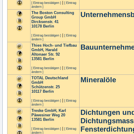
|
[ Eintrag bestätigen ]
[ Eintrag
ändern ]
The Boston Consulting
Unternehmensb
Group GmbH
Dircksenstr. 41
10178
Berlin
|
[ Eintrag bestätigen ]
[ Eintrag
ändern ]
Thies Hoch- und Tiefbau
Bauunternehm
GmbH, Harald
Altonaer Str. 92
13581
Berlin
|
[ Eintrag bestätigen ]
[ Eintrag
ändern ]
TOTAL Deutschland
Mineralöle
GmbH
Schützenstr. 25
10117
Berlin
|
[ Eintrag bestätigen ]
[ Eintrag
ändern ]
Treske GmbH, Karl
Dichtungen und
Päwesiner Weg 20
Dichtungsmass
13581
Berlin
Fensterdichtun
|
[ Eintrag bestätigen ]
[ Eintrag
ändern ]