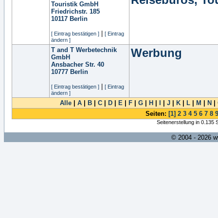
Touristik GmbH
Friedrichstr. 185
10117
Berlin
|
[ Eintrag bestätigen ]
[ Eintrag
ändern ]
T and T Werbetechnik
Werbung
GmbH
Ansbacher Str. 40
10777
Berlin
|
[ Eintrag bestätigen ]
[ Eintrag
ändern ]
Alle
|
A
|
B
|
C
|
D
|
E
|
F
|
G
|
H
|
I
|
J
|
K
|
L
|
M
|
N
|
Seiten:
[1]
2
3
4
5
6
7
8
Seitenerstellung in 0.135
© 2004 - 2026 w