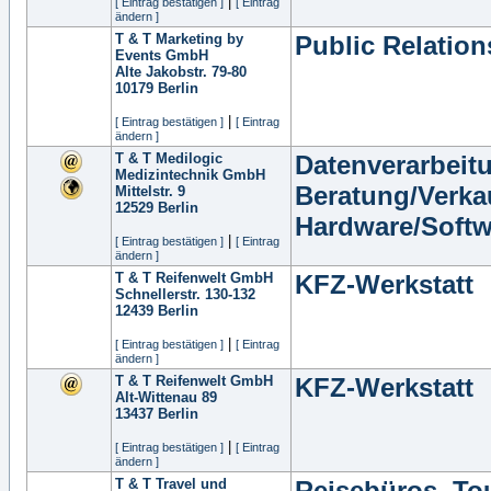
|
[ Eintrag bestätigen ]
[ Eintrag
ändern ]
T & T Marketing by
Public Relation
Events GmbH
Alte Jakobstr. 79-80
10179
Berlin
|
[ Eintrag bestätigen ]
[ Eintrag
ändern ]
T & T Medilogic
Datenverarbeit
Medizintechnik GmbH
Beratung/Verka
Mittelstr. 9
12529
Berlin
Hardware/Softw
|
[ Eintrag bestätigen ]
[ Eintrag
ändern ]
T & T Reifenwelt GmbH
KFZ-Werkstatt
Schnellerstr. 130-132
12439
Berlin
|
[ Eintrag bestätigen ]
[ Eintrag
ändern ]
T & T Reifenwelt GmbH
KFZ-Werkstatt
Alt-Wittenau 89
13437
Berlin
|
[ Eintrag bestätigen ]
[ Eintrag
ändern ]
T & T Travel und
Reisebüros, Tou