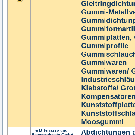
Gleitringdicht
Gummi-Metallv
Gummidichtun
Gummiformarti
Gummiplatten,
Gummiprofile
Gummischläuc
Gummiwaren
Gummiwaren/ G
Industrieschlä
Klebstoffe/ Gr
Kompensatore
Kunststoffplatt
Kunststoffschl
Moosgummi
T & B Terrazzo und
Abdichtungen 
Betonwerkstein GmbH