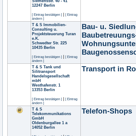
Siemensstr. 40 - 41
12247
Berlin
|
[ Eintrag bestätigen ]
[ Eintrag
ändern ]
T & S Immobilien-
Bau- u. Siedlun
Consulting u.
Baubetreuungs-
Projektsteuerung Turan
e.K.
Wohnungsunter
Schwedter Str. 225
10435
Berlin
Baugenossensc
|
[ Eintrag bestätigen ]
[ Eintrag
ändern ]
T & S Tank und
Transport in Ro
Silitransport
Handelsgesellschaft
mbH
Westhafenstr. 1
13353
Berlin
|
[ Eintrag bestätigen ]
[ Eintrag
ändern ]
T & S
Telefon-Shops
Telekommunikations
GmbH
Oldenburgallee 1 a
14052
Berlin