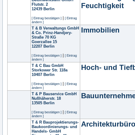
Feuchtigkeit
Flutstr. 2
12439
Berlin
|
[ Eintrag bestätigen ]
[ Eintrag
ändern ]
T & B Verwaltungs GmbH
Immobilien
& Co. Prinz-Handjery-
Straße 70 KG
Goerzallee 15
12207
Berlin
|
[ Eintrag bestätigen ]
[ Eintrag
ändern ]
T & C Bau GmbH
Hoch- und Tief
Storkower Str. 118a
10407
Berlin
|
[ Eintrag bestätigen ]
[ Eintrag
ändern ]
T & P Bauservice GmbH
Bauunternehm
Nußhäherstr. 18
13505
Berlin
|
[ Eintrag bestätigen ]
[ Eintrag
ändern ]
T & R Bauprojektierungs-
Architekturbür
Baukoordinierungs- und
Handels- GmbH