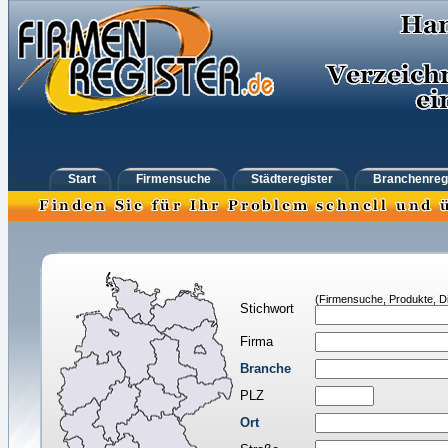
Start
Firmensuche
Städteregister
Branchenreg
(Firmensuche, Produkte, Di
Stichwort
Firma
Branche
PLZ
Ort