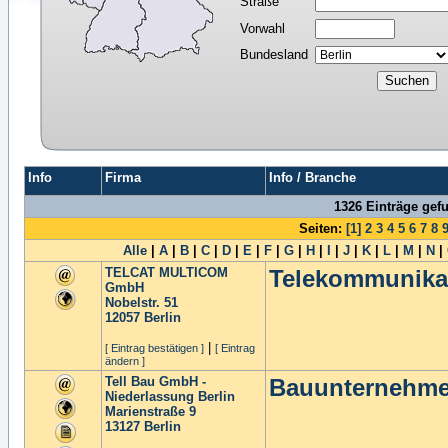
Straße
Vorwahl
Bundesland
Info
Firma
Info / Branche
1326 Einträge gef
Seiten:
[1]
2
3
4
5
6
7
8
Alle
|
A
|
B
|
C
|
D
|
E
|
F
|
G
|
H
|
I
|
J
|
K
|
L
|
M
|
N
|
TELCAT MULTICOM
Telekommunika
GmbH
Nobelstr. 51
12057
Berlin
|
[ Eintrag bestätigen ]
[ Eintrag
ändern ]
Tell Bau GmbH -
Bauunternehm
Niederlassung Berlin
Marienstraße 9
13127
Berlin