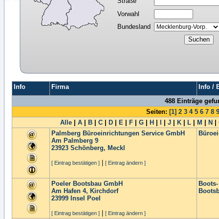
Straße
Vorwahl
Bundesland
Info
Firma
Info /
488 Einträge gef
Seiten:
[1]
2
3
4
5
6
7
8
Alle
|
A
|
B
|
C
|
D
|
E
|
F
|
G
|
H
|
I
|
J
|
K
|
L
|
M
|
N
|
Palmberg Büroeinrichtungen Service GmbH
Büroei
Am Palmberg 9
23923
Schönberg, Meckl
|
[ Eintrag bestätigen ]
[ Eintrag ändern ]
Poeler Bootsbau GmbH
Boots-
Am Hafen 4, Kirchdorf
Boots
23999
Insel Poel
|
[ Eintrag bestätigen ]
[ Eintrag ändern ]