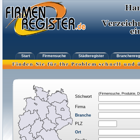
Start
Firmensuche
Städteregister
Branchenreg
(Firmensuche, Produkte, Di
Stichwort
Firma
Branche
PLZ
Ort