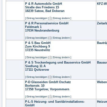
P & R Automobile GmbH
KFZ-We
Straße des Friedens 15
18239
Satow, Bad Doberan
|
[ Eintrag bestätigen ]
[ Eintrag ändern ]
P & R Personalservice GmbH
Zeitarb
Feldmark 1
17034
Neubrandenburg
|
[ Eintrag bestätigen ]
[ Eintrag ändern ]
P & S Bau GmbH
Bauträ
Zum Kirchberg 9
17235
Neustrelitz
|
[ Eintrag bestätigen ]
[ Eintrag ändern ]
P & S Trockenlegung und Bauservice GmbH
Bauau
Siedlung 11 A
17111
Quitzerow
|
[ Eintrag bestätigen ]
[ Eintrag ändern ]
P-D Glasseiden GmbH Oschatz
Weber
Borkenstr. 10
17358
Torgelow, Vorpommern
|
[ Eintrag bestätigen ]
[ Eintrag ändern ]
P-L-S Heizung- und Sanitärinstallations-
Heizun
GmbH