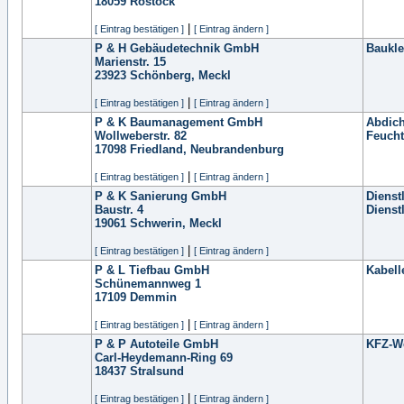
18059
Rostock
|
[ Eintrag bestätigen ]
[ Eintrag ändern ]
P & H Gebäudetechnik GmbH
Baukl
Marienstr. 15
23923
Schönberg, Meckl
|
[ Eintrag bestätigen ]
[ Eintrag ändern ]
P & K Baumanagement GmbH
Abdic
Wollweberstr. 82
Feucht
17098
Friedland, Neubrandenburg
|
[ Eintrag bestätigen ]
[ Eintrag ändern ]
P & K Sanierung GmbH
Dienst
Baustr. 4
Dienst
19061
Schwerin, Meckl
|
[ Eintrag bestätigen ]
[ Eintrag ändern ]
P & L Tiefbau GmbH
Kabell
Schünemannweg 1
17109
Demmin
|
[ Eintrag bestätigen ]
[ Eintrag ändern ]
P & P Autoteile GmbH
KFZ-We
Carl-Heydemann-Ring 69
18437
Stralsund
|
[ Eintrag bestätigen ]
[ Eintrag ändern ]