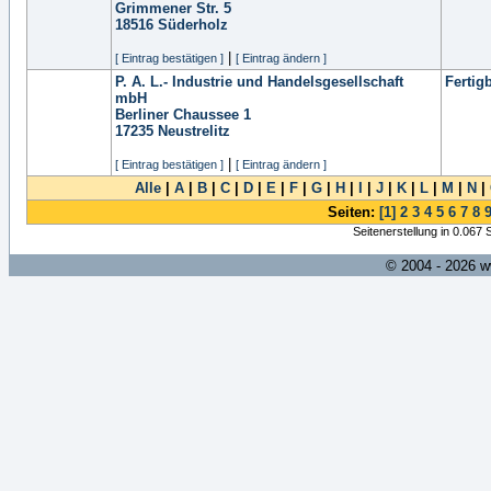
Grimmener Str. 5
18516
Süderholz
|
[ Eintrag bestätigen ]
[ Eintrag ändern ]
P. A. L.- Industrie und Handelsgesellschaft
Fertig
mbH
Berliner Chaussee 1
17235
Neustrelitz
|
[ Eintrag bestätigen ]
[ Eintrag ändern ]
Alle
|
A
|
B
|
C
|
D
|
E
|
F
|
G
|
H
|
I
|
J
|
K
|
L
|
M
|
N
|
Seiten:
[1]
2
3
4
5
6
7
8
Seitenerstellung in 0.067
© 2004 - 2026 w