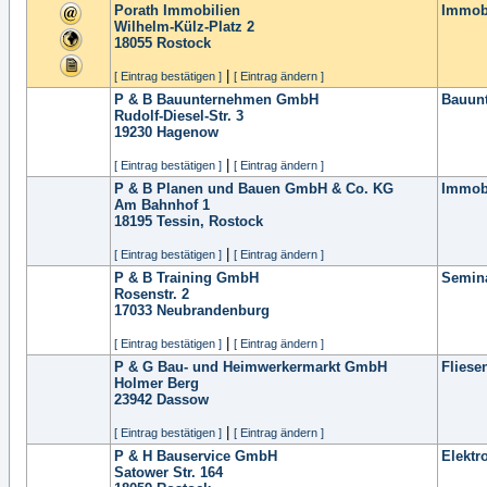
Porath Immobilien
Immob
Wilhelm-Külz-Platz 2
18055
Rostock
|
[ Eintrag bestätigen ]
[ Eintrag ändern ]
P & B Bauunternehmen GmbH
Bauun
Rudolf-Diesel-Str. 3
19230
Hagenow
|
[ Eintrag bestätigen ]
[ Eintrag ändern ]
P & B Planen und Bauen GmbH & Co. KG
Immob
Am Bahnhof 1
18195
Tessin, Rostock
|
[ Eintrag bestätigen ]
[ Eintrag ändern ]
P & B Training GmbH
Semina
Rosenstr. 2
17033
Neubrandenburg
|
[ Eintrag bestätigen ]
[ Eintrag ändern ]
P & G Bau- und Heimwerkermarkt GmbH
Fliese
Holmer Berg
23942
Dassow
|
[ Eintrag bestätigen ]
[ Eintrag ändern ]
P & H Bauservice GmbH
Elektr
Satower Str. 164