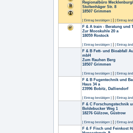
Regionalbüro Mecklenbur
Stoltenhäger Str. 8
18507
Grimmen
|
[ Eintrag bestätigen ]
[ Eintrag änd
F & A train - Beratung und
Zur Mooskuhle 20 a
18059
Rostock
|
[ Eintrag bestätigen ]
[ Eintrag änd
F & B Fett- und Bioabfall 
mbH
Zum Rauhen Berg
18507
Grimmen
|
[ Eintrag bestätigen ]
[ Eintrag änd
F & B Fugentechnik und B
Haus 34 a
23996
Bobitz, Dalliendorf
|
[ Eintrag bestätigen ]
[ Eintrag änd
F & C Forschungstechnik
Boldebucker Weg 1
18276
Gülzow, Güstrow
|
[ Eintrag bestätigen ]
[ Eintrag änd
F & F Fisch und Feinkost 
Hanseatenstr. 9