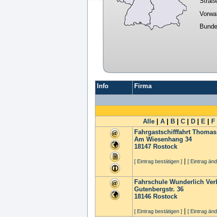
Straß
Vorwa
Bunde
Info
Firma
Alle
|
A
|
B
|
C
|
D
|
E
|
F
Fahrgastschifffahrt Thomas
Am Wiesenhang 34
18147
Rostock
|
[ Eintrag bestätigen ]
[ Eintrag änd
Fahrschule Wunderlich Ver
Gutenbergstr. 36
18146
Rostock
|
[ Eintrag bestätigen ]
[ Eintrag änd