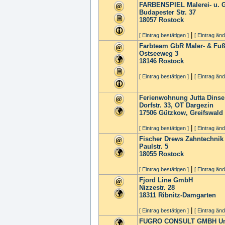
FARBENSPIEL Malerei- u.
Budapester Str. 37
18057
Rostock
|
[ Eintrag bestätigen ]
[ Eintrag änd
Farbteam GbR Maler- & Fuß
Ostseeweg 3
18146
Rostock
|
[ Eintrag bestätigen ]
[ Eintrag änd
Ferienwohnung Jutta Dinse
Dorfstr. 33, OT Dargezin
17506
Gützkow, Greifswald
|
[ Eintrag bestätigen ]
[ Eintrag änd
Fischer Drews Zahntechni
Paulstr. 5
18055
Rostock
|
[ Eintrag bestätigen ]
[ Eintrag änd
Fjord Line GmbH
Nizzestr. 28
18311
Ribnitz-Damgarten
|
[ Eintrag bestätigen ]
[ Eintrag änd
FUGRO CONSULT GMBH Umwel