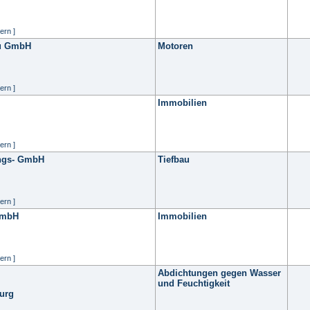
ern ]
au GmbH
Motoren
ern ]
Immobilien
ern ]
ngs- GmbH
Tiefbau
ern ]
GmbH
Immobilien
ern ]
Abdichtungen gegen Wasser
und Feuchtigkeit
urg