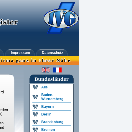
Impressum
Datenschutz
Alle
ird
Baden-
Württemberg
Bayern
rden.
30
Berlin
Brandenburg
en
und
Bremen