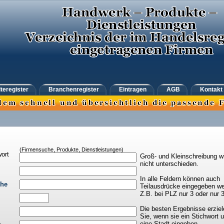
teregister
Branchenregister
Eintragen
AGB
Kontakt
(Firmensuche, Produkte, Dienstleistungen)
ort
Groß- und Kleinschreibung w
nicht unterschieden.
In alle Feldern können auch
che
Teilausdrücke eingegeben we
Z.B. bei PLZ nur 3 oder nur 
Die besten Ergebnisse erziel
Sie, wenn sie ein Stichwort 
eine Stadt eingeben