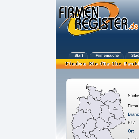
Start
Firmensuche
Städ
Stichw
Firma
Bran
PLZ
Ort