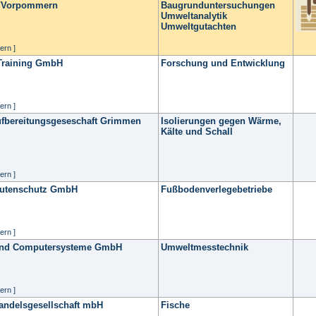
g/Vorpommern
Baugrunduntersuchungen
Umweltanalytik
Umweltgutachten
ern ]
 Training GmbH
Forschung und Entwicklung
ern ]
Aufbereitungsgeseschaft Grimmen
Isolierungen gegen Wärme,
Kälte und Schall
ern ]
autenschutz GmbH
Fußbodenverlegebetriebe
ern ]
 und Computersysteme GmbH
Umweltmesstechnik
ern ]
Handelsgesellschaft mbH
Fische