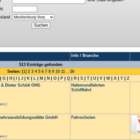
e
hl
sland
Info / Branche
513 Einträge gefunden
Seiten:
[1]
2
3
4
5
6
7
8
9
10
11
..
26
|
G
|
H
|
I
|
J
|
K
|
L
|
M
|
N
|
O
|
P
|
Q
|
R
|
S
|
T
|
U
|
V
|
W
|
X
|
Y
|
Z
 & Dieter Schütt OHG
Hafenrundfahrten
Schifffahrt
ern ]
kehrsausbildungsstätte GmbH
Fahrschulen
ern ]