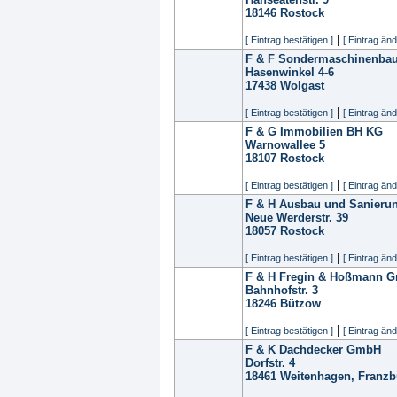
18146
Rostock
|
[ Eintrag bestätigen ]
[ Eintrag änd
F & F Sondermaschinenb
Hasenwinkel 4-6
17438
Wolgast
|
[ Eintrag bestätigen ]
[ Eintrag änd
F & G Immobilien BH KG
Warnowallee 5
18107
Rostock
|
[ Eintrag bestätigen ]
[ Eintrag änd
F & H Ausbau und Sanieru
Neue Werderstr. 39
18057
Rostock
|
[ Eintrag bestätigen ]
[ Eintrag änd
F & H Fregin & Hoßmann 
Bahnhofstr. 3
18246
Bützow
|
[ Eintrag bestätigen ]
[ Eintrag änd
F & K Dachdecker GmbH
Dorfstr. 4
18461
Weitenhagen, Franzb