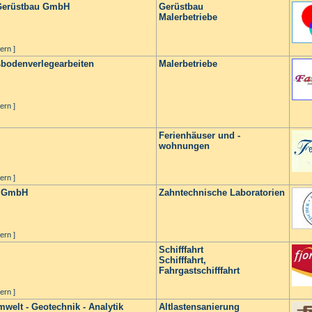
 Gerüstbau GmbH
Gerüstbau
Malerbetriebe
ern ]
bodenverlegearbeiten
Malerbetriebe
ern ]
Ferienhäuser und -
wohnungen
ern ]
k GmbH
Zahntechnische Laboratorien
ern ]
Schifffahrt
Schifffahrt,
Fahrgastschifffahrt
ern ]
t - Geotechnik - Analytik
Altlastensanierung