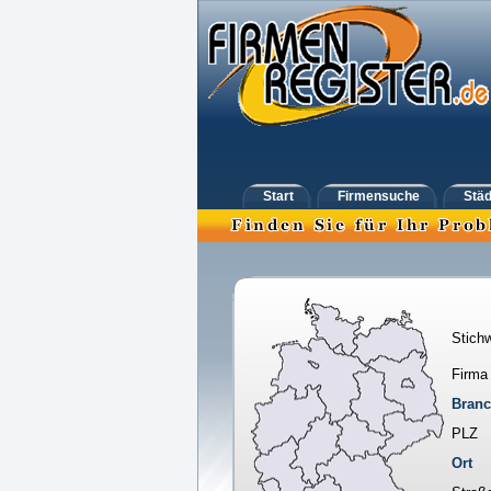
Start
Firmensuche
Städ
Stichw
Firma
Bran
PLZ
Ort