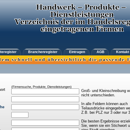
teregister
Branchenregister
Eintragen
AGB
Kontakt
(Firmensuche, Produkte, Dienstleistungen)
ort
Groß- und Kleinschreibung w
nicht unterschieden.
In alle Feldern können auch
che
Teilausdrücke eingegeben we
Z.B. bei PLZ nur 3 oder nur 
Die besten Ergebnisse erziel
Sie, wenn sie ein Stichwort 
eine Stadt eingeben