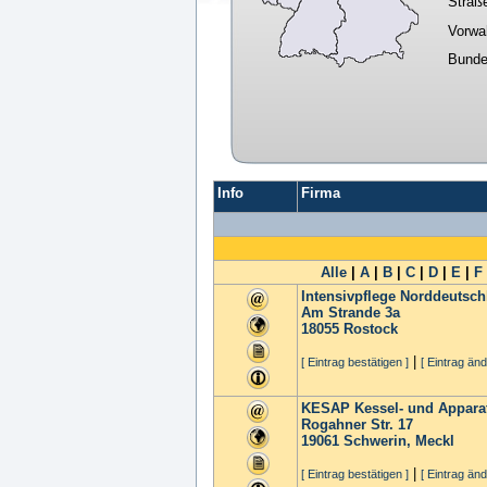
Straß
Vorwa
Bunde
Info
Firma
Alle
|
A
|
B
|
C
|
D
|
E
|
F
Intensivpflege Norddeuts
Am Strande 3a
18055
Rostock
|
[ Eintrag bestätigen ]
[ Eintrag änd
KESAP Kessel- und Appar
Rogahner Str. 17
19061
Schwerin, Meckl
|
[ Eintrag bestätigen ]
[ Eintrag änd