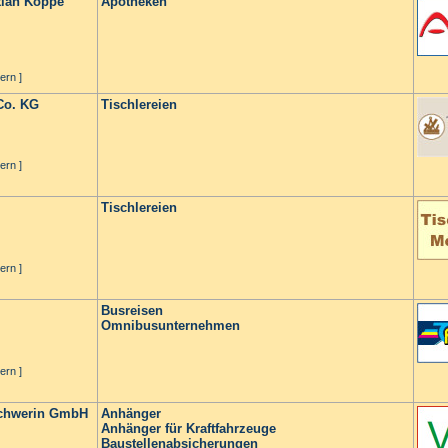
tian Koppe
Apotheken
ern ]
Co. KG
Tischlereien
ern ]
Tischlereien
ern ]
Busreisen
Omnibusunternehmen
ern ]
 Schwerin GmbH
Anhänger
Anhänger für Kraftfahrzeuge
Baustellenabsicherungen