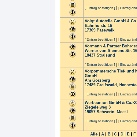
|
[ Eintrag bestätigen ]
[ Eintrag änd
Voigt Autoteile GmbH & Co
Bahnhofstr. 16
17309
Pasewalk
|
[ Eintrag bestätigen ]
[ Eintrag änd
Vormann & Partner Bohrges
Werner-von-Siemens-Str. 1
18437
Stralsund
|
[ Eintrag bestätigen ]
[ Eintrag änd
Vorpommersche Tief- und 
GmbH
Am Gorzberg
17489
Greifswald, Hansesta
|
[ Eintrag bestätigen ]
[ Eintrag änd
Werbeunion GmbH & Co.K
Ziegeleiweg 3
19057
Schwerin, Meckl
|
[ Eintrag bestätigen ]
[ Eintrag änd
Alle
|
A
|
B
|
C
|
D
|
E
|
F