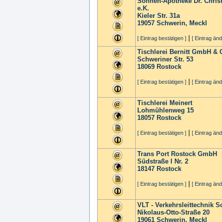
Sonnen-Apotheke Dr. Chris
e.K.
Kieler Str. 31a
19057
Schwerin, Meckl
|
[ Eintrag bestätigen ]
[ Eintrag änd
Tischlerei Bernitt GmbH & 
Schweriner Str. 53
18069
Rostock
|
[ Eintrag bestätigen ]
[ Eintrag änd
Tischlerei Meinert
Lohmühlenweg 15
18057
Rostock
|
[ Eintrag bestätigen ]
[ Eintrag änd
Trans Port Rostock GmbH
Südstraße I Nr. 2
18147
Rostock
|
[ Eintrag bestätigen ]
[ Eintrag änd
VLT - Verkehrsleittechnik
Nikolaus-Otto-Straße 20
19061
Schwerin, Meckl