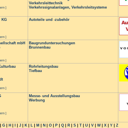
Verkehrsleittechnik
Verkehrssignalanlagen, Verkehrsleitsysteme
ern ]
. KG
Autoteile und -zubehör
ern ]
ellschaft mbH
Baugrunduntersuchungen
6
Brunnenbau
ern ]
Kulturbau
Rohrleitungsbau
Tiefbau
dt
ern ]
G
Messe- und Ausstellungsbau
Werbung
ern ]
|
G
|
H
|
I
|
J
|
K
|
L
|
M
|
N
|
O
|
P
|
Q
|
R
|
S
|
T
|
U
|
V
|
W
|
X
|
Y
|
Z