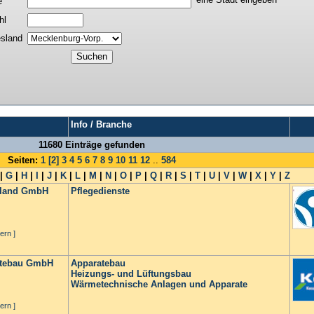
e
hl
sland
Info / Branche
11680 Einträge gefunden
Seiten:
1
[2]
3
4
5
6
7
8
9
10
11
12
..
584
|
G
|
H
|
I
|
J
|
K
|
L
|
M
|
N
|
O
|
P
|
Q
|
R
|
S
|
T
|
U
|
V
|
W
|
X
|
Y
|
Z
chland GmbH
Pflegedienste
ern ]
atebau GmbH
Apparatebau
Heizungs- und Lüftungsbau
Wärmetechnische Anlagen und Apparate
ern ]