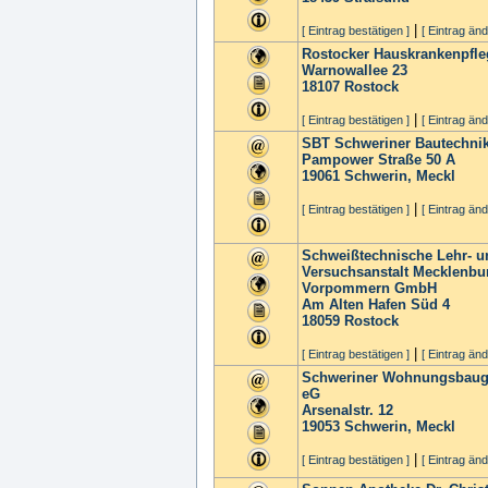
|
[ Eintrag bestätigen ]
[ Eintrag änd
Rostocker Hauskrankenpfle
Warnowallee 23
18107
Rostock
|
[ Eintrag bestätigen ]
[ Eintrag änd
SBT Schweriner Bautechn
Pampower Straße 50 A
19061
Schwerin, Meckl
|
[ Eintrag bestätigen ]
[ Eintrag änd
Schweißtechnische Lehr- u
Versuchsanstalt Mecklenbu
Vorpommern GmbH
Am Alten Hafen Süd 4
18059
Rostock
|
[ Eintrag bestätigen ]
[ Eintrag änd
Schweriner Wohnungsbaug
eG
Arsenalstr. 12
19053
Schwerin, Meckl
|
[ Eintrag bestätigen ]
[ Eintrag änd