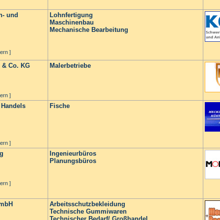
n- und
Lohnfertigung
Maschinenbau
Mechanische Bearbeitung
ern ]
 & Co. KG
Malerbetriebe
ern ]
 Handels
Fische
ern ]
g
Ingenieurbüros
Planungsbüros
ern ]
GmbH
Arbeitsschutzbekleidung
Technische Gummiwaren
Technischer Bedarf/ Großhandel