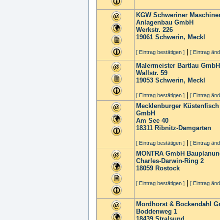
KGW Schweriner Maschine
Anlagenbau GmbH
Werkstr. 226
19061
Schwerin, Meckl
|
[ Eintrag bestätigen ]
[ Eintrag änd
Malermeister Bartlau GmbH
Wallstr. 59
19053
Schwerin, Meckl
|
[ Eintrag bestätigen ]
[ Eintrag änd
Mecklenburger Küstenfisch
GmbH
Am See 40
18311
Ribnitz-Damgarten
|
[ Eintrag bestätigen ]
[ Eintrag änd
MONTRA GmbH Bauplanun
Charles-Darwin-Ring 2
18059
Rostock
|
[ Eintrag bestätigen ]
[ Eintrag änd
Mordhorst & Bockendahl 
Boddenweg 1
18439
Stralsund