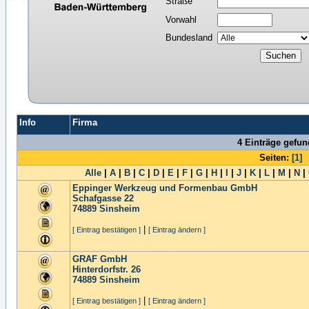
Straße
Vorwahl
Bundesland
Info
Firma
4 Einträge gefu
Seiten:
[1]
Alle
|
A
|
B
|
C
|
D
|
E
|
F
|
G
|
H
|
I
|
J
|
K
|
L
|
M
|
N
|
Eppinger Werkzeug und Formenbau GmbH
Schafgasse 22
74889
Sinsheim
|
[ Eintrag bestätigen ]
[ Eintrag ändern ]
GRAF GmbH
Hinterdorfstr. 26
74889
Sinsheim
|
[ Eintrag bestätigen ]
[ Eintrag ändern ]