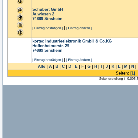
Schubert GmbH
Auwiesen 2
74889
Sinsheim
|
[ Eintrag bestätigen ]
[ Eintrag ändern ]
kortec Industrieelektronik GmbH & Co.KG
Hoffenheimerstr. 29
74889
Sinsheim
|
[ Eintrag bestätigen ]
[ Eintrag ändern ]
Alle
|
A
|
B
|
C
|
D
|
E
|
F
|
G
|
H
|
I
|
J
|
K
|
L
|
M
|
N
|
Seiten:
[1]
Seitenerstellung in 0.005