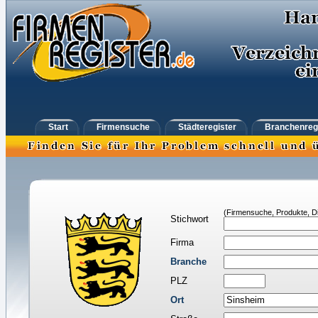
Start
Firmensuche
Städteregister
Branchenreg
(Firmensuche, Produkte, Di
Stichwort
Firma
Branche
PLZ
Ort