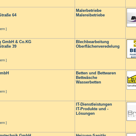
Malerbetriebe
traße 64
Malereibetriebe
ern ]
ng GmbH & Co.KG
Blechbearbeitung
traße 39
Oberflächenveredelung
ern ]
 GmbH
Betten und Bettwaren
Bettwäsche
Wasserbetten
ern ]
IT-Dienstleistungen
IT-Produkte und -
Lösungen
ern ]
ungstechnik GmbH
Heizung-Sanitär