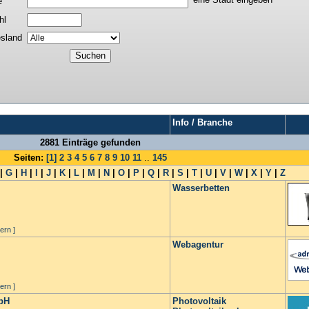
e
hl
sland
Info / Branche
2881 Einträge gefunden
Seiten:
[1]
2
3
4
5
6
7
8
9
10
11
..
145
|
G
|
H
|
I
|
J
|
K
|
L
|
M
|
N
|
O
|
P
|
Q
|
R
|
S
|
T
|
U
|
V
|
W
|
X
|
Y
|
Z
Wasserbetten
ern ]
Webagentur
ern ]
mbH
Photovoltaik