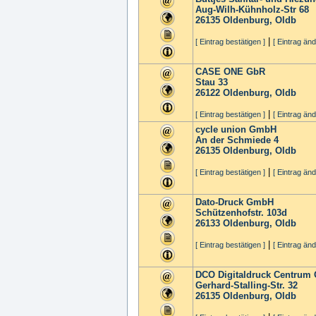
Aug-Wilh-Kühnholz-Str 68
26135
Oldenburg, Oldb
|
[ Eintrag bestätigen ]
[ Eintrag änd
CASE ONE GbR
Stau 33
26122
Oldenburg, Oldb
|
[ Eintrag bestätigen ]
[ Eintrag änd
cycle union GmbH
An der Schmiede 4
26135
Oldenburg, Oldb
|
[ Eintrag bestätigen ]
[ Eintrag änd
Dato-Druck GmbH
Schützenhofstr. 103d
26133
Oldenburg, Oldb
|
[ Eintrag bestätigen ]
[ Eintrag änd
DCO Digitaldruck Centrum
Gerhard-Stalling-Str. 32
26135
Oldenburg, Oldb