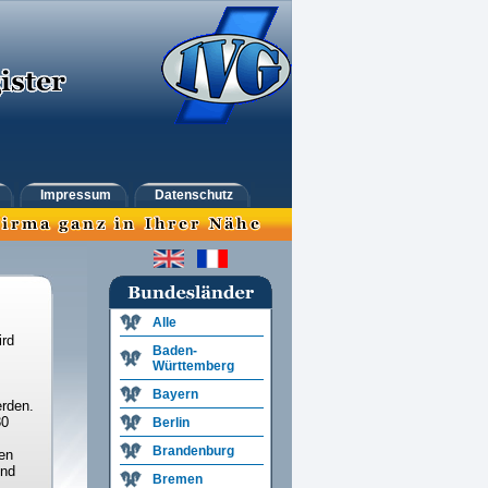
Impressum
Datenschutz
Alle
ird
Baden-
Württemberg
Bayern
rden.
30
Berlin
Brandenburg
en
und
Bremen