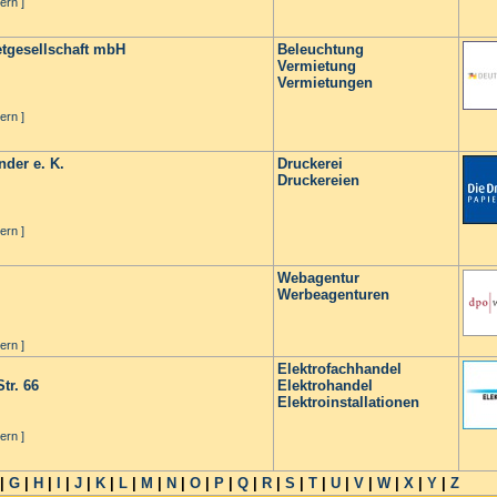
ern ]
etgesellschaft mbH
Beleuchtung
Vermietung
Vermietungen
ern ]
der e. K.
Druckerei
Druckereien
ern ]
Webagentur
Werbeagenturen
ern ]
Elektrofachhandel
tr. 66
Elektrohandel
Elektroinstallationen
ern ]
|
G
|
H
|
I
|
J
|
K
|
L
|
M
|
N
|
O
|
P
|
Q
|
R
|
S
|
T
|
U
|
V
|
W
|
X
|
Y
|
Z