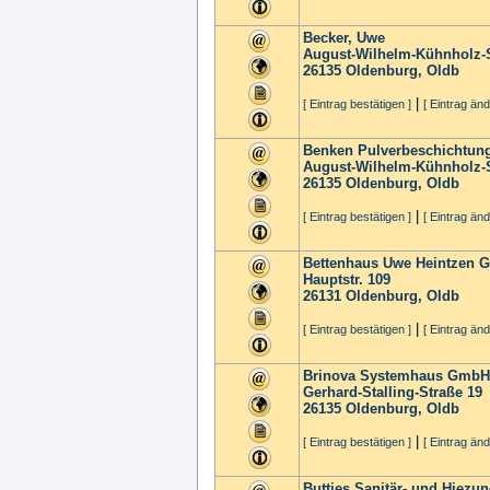
Becker, Uwe
August-Wilhelm-Kühnholz-S
26135
Oldenburg, Oldb
|
[ Eintrag bestätigen ]
[ Eintrag änd
Benken Pulverbeschichtu
August-Wilhelm-Kühnholz-S
26135
Oldenburg, Oldb
|
[ Eintrag bestätigen ]
[ Eintrag änd
Bettenhaus Uwe Heintzen
Hauptstr. 109
26131
Oldenburg, Oldb
|
[ Eintrag bestätigen ]
[ Eintrag änd
Brinova Systemhaus GmbH
Gerhard-Stalling-Straße 19
26135
Oldenburg, Oldb
|
[ Eintrag bestätigen ]
[ Eintrag änd
Buttjes Sanitär- und Hiez