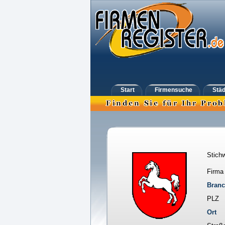
Start
Firmensuche
Städ
Stichw
Firma
Bran
PLZ
Ort