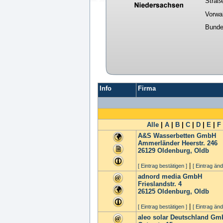
Straß
Vorwa
Bunde
Info
Firma
Alle
|
A
|
B
|
C
|
D
|
E
|
F
A&S Wasserbetten GmbH
Ammerländer Heerstr. 246
26129
Oldenburg, Oldb
|
[ Eintrag bestätigen ]
[ Eintrag änd
adnord media GmbH
Frieslandstr. 4
26125
Oldenburg, Oldb
|
[ Eintrag bestätigen ]
[ Eintrag änd
aleo solar Deutschland G