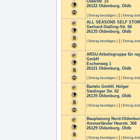
Osterstr. 15
26122
Oldenburg, Oldb
|
[ Eintrag bestätigen ]
[ Eintrag änd
ALL SEASONS SELF STO
Gerhard-Stalling-Str. 66
26135
Oldenburg, Oldb
|
[ Eintrag bestätigen ]
[ Eintrag änd
ARSU-Arbeitsgruppe für re
GmbH
Escherweg 1
26121
Oldenburg, Oldb
|
[ Eintrag bestätigen ]
[ Eintrag änd
Bartels GmbH, Holger
Stedinger Str. 62
26135
Oldenburg, Oldb
|
[ Eintrag bestätigen ]
[ Eintrag änd
Bauplanung Nord-Oldenbu
Ammerländer Heerstr. 368
26129
Oldenburg, Oldb
|
[ Eintrag bestätigen ]
[ Eintrag änd