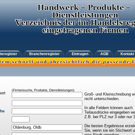
teregister
Branchenregister
Eintragen
AGB
Kontakt
(Firmensuche, Produkte, Dienstleistungen)
ort
Groß- und Kleinschreibung w
nicht unterschieden.
In alle Feldern können auch
che
Teilausdrücke eingegeben we
Z.B. bei PLZ nur 3 oder nur 
Die besten Ergebnisse erziel
Sie, wenn sie ein Stichwort 
eine Stadt eingeben