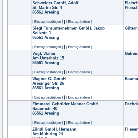
Schweiger GmbH, Adolf
Fleisc
St.-Martin-Str. 4
Fleisc
86561
Aresing
|
[ Eintrag bestätigen ]
[ Eintrag ändern ]
Siegl Fuhrunternehmen GmbH, Jakob
Gütern
Seitzstr. 1
86561
Aresing
|
[ Eintrag bestätigen ]
[ Eintrag ändern ]
Vogt, Walter
Getrei
Am Unterholz 15
86561
Aresing
|
[ Eintrag bestätigen ]
[ Eintrag ändern ]
Wagner G. GmbH
Baumas
Aresinger Str. 26
86561
Aresing
|
[ Eintrag bestätigen ]
[ Eintrag ändern ]
Zimmerei Gebrüder Mehner GmbH
Dachde
Bauernstr. 40
86561
Aresing
|
[ Eintrag bestätigen ]
[ Eintrag ändern ]
Zündl GmbH, Hermann
Fliese
Am Mühlring 24