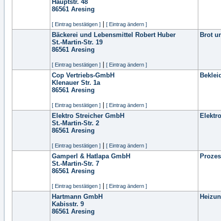
Hauptstr. 48
86561
Aresing
|
[ Eintrag bestätigen ]
[ Eintrag ändern ]
Bäckerei und Lebensmittel Robert Huber
Brot u
St.-Martin-Str. 19
86561
Aresing
|
[ Eintrag bestätigen ]
[ Eintrag ändern ]
Cop Vertriebs-GmbH
Beklei
Klenauer Str. 1a
86561
Aresing
|
[ Eintrag bestätigen ]
[ Eintrag ändern ]
Elektro Streicher GmbH
Elektro
St.-Martin-Str. 2
86561
Aresing
|
[ Eintrag bestätigen ]
[ Eintrag ändern ]
Gamperl & Hatlapa GmbH
Prozes
St.-Martin-Str. 7
86561
Aresing
|
[ Eintrag bestätigen ]
[ Eintrag ändern ]
Hartmann GmbH
Heizun
Kabisstr. 9
86561
Aresing