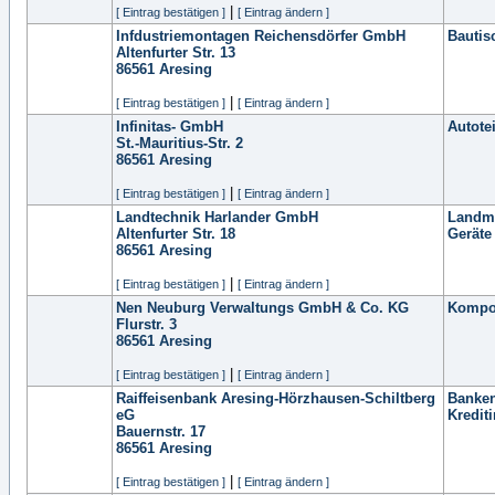
|
[ Eintrag bestätigen ]
[ Eintrag ändern ]
Infdustriemontagen Reichensdörfer GmbH
Bautis
Altenfurter Str. 13
86561
Aresing
|
[ Eintrag bestätigen ]
[ Eintrag ändern ]
Infinitas- GmbH
Autote
St.-Mauritius-Str. 2
86561
Aresing
|
[ Eintrag bestätigen ]
[ Eintrag ändern ]
Landtechnik Harlander GmbH
Landma
Altenfurter Str. 18
Geräte
86561
Aresing
|
[ Eintrag bestätigen ]
[ Eintrag ändern ]
Nen Neuburg Verwaltungs GmbH & Co. KG
Kompo
Flurstr. 3
86561
Aresing
|
[ Eintrag bestätigen ]
[ Eintrag ändern ]
Raiffeisenbank Aresing-Hörzhausen-Schiltberg
Banken
eG
Krediti
Bauernstr. 17
86561
Aresing
|
[ Eintrag bestätigen ]
[ Eintrag ändern ]