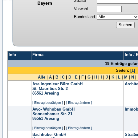
Straße
Vorwahl
Bundesland
Info
Firma
Info /
19 Einträge gefu
Seiten:
[1]
Alle
|
A
|
B
|
C
|
D
|
E
|
F
|
G
|
H
|
I
|
J
|
K
|
L
|
M
|
N
|
Asa Ingenieur Büro GmbH
Archit
St.-Mauritius-Str. 2
86561
Aresing
|
[ Eintrag bestätigen ]
[ Eintrag ändern ]
Awo- Wohnbau GmbH
Immobi
Sonnenhamer Str. 21
86561
Aresing
|
[ Eintrag bestätigen ]
[ Eintrag ändern ]
Bachhuber GmbH
Straße