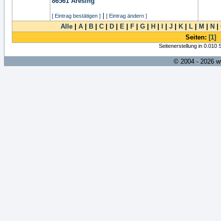
86561
Aresing
|
[ Eintrag bestätigen ]
[ Eintrag ändern ]
Alle
|
A
|
B
|
C
|
D
|
E
|
F
|
G
|
H
|
I
|
J
|
K
|
L
|
M
|
N
|
Seiten:
[1]
Seitenerstellung in 0.010
© 2004 - 2026 w