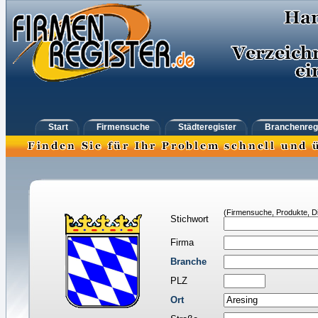
Start
Firmensuche
Städteregister
Branchenreg
(Firmensuche, Produkte, Di
Stichwort
Firma
Branche
PLZ
Ort