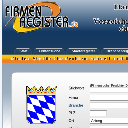
Start
Firmensuche
Städteregister
Branchenreg
(Firmensuche, Produkte, Di
Stichwort
Firma
Branche
PLZ
Ort