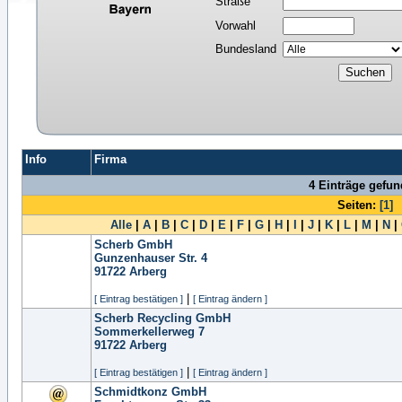
Straße
Vorwahl
Bundesland
Info
Firma
4 Einträge gefu
Seiten:
[1]
Alle
|
A
|
B
|
C
|
D
|
E
|
F
|
G
|
H
|
I
|
J
|
K
|
L
|
M
|
N
|
Scherb GmbH
Gunzenhauser Str. 4
91722
Arberg
|
[ Eintrag bestätigen ]
[ Eintrag ändern ]
Scherb Recycling GmbH
Sommerkellerweg 7
91722
Arberg
|
[ Eintrag bestätigen ]
[ Eintrag ändern ]
Schmidtkonz GmbH