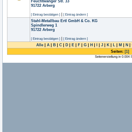
Feuchtwanger Str. 33
91722
Arberg
|
[ Eintrag bestätigen ]
[ Eintrag ändern ]
Stahl-Metallbau Ertl GmbH & Co. KG
Spindlerweg 1
91722
Arberg
|
[ Eintrag bestätigen ]
[ Eintrag ändern ]
Alle
|
A
|
B
|
C
|
D
|
E
|
F
|
G
|
H
|
I
|
J
|
K
|
L
|
M
|
N
|
Seiten:
[1]
Seitenerstellung in 0.004