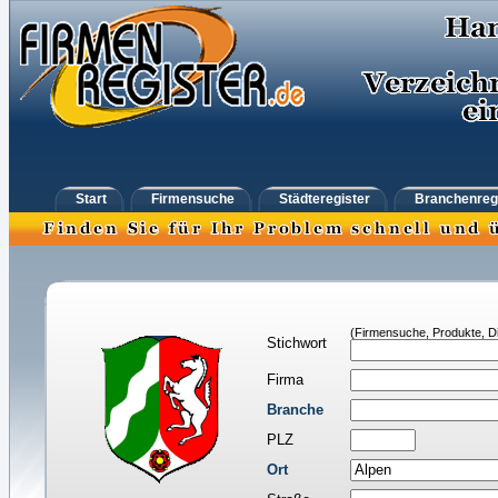
Start
Firmensuche
Städteregister
Branchenreg
(Firmensuche, Produkte, Di
Stichwort
Firma
Branche
PLZ
Ort