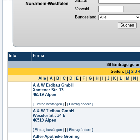
Straße
Vorwahl
Bundesland
Info
Firma
88 Einträge gefu
Seiten:
[1]
2
3
Alle
|
A
|
B
|
C
|
D
|
E
|
F
|
G
|
H
|
I
|
J
|
K
|
L
|
M
|
N
|
A & W Erdbau GmbH
Xantener Str. 13
46519
Alpen
|
[ Eintrag bestätigen ]
[ Eintrag ändern ]
A & W Tiefbau GmbH
Weseler Str. 34 b
46519
Alpen
|
[ Eintrag bestätigen ]
[ Eintrag ändern ]
Adler-Apotheke Gröning