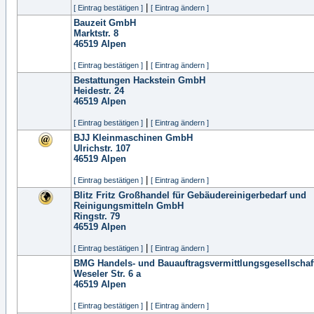
|
[ Eintrag bestätigen ]
[ Eintrag ändern ]
Bauzeit GmbH
Marktstr. 8
46519
Alpen
|
[ Eintrag bestätigen ]
[ Eintrag ändern ]
Bestattungen Hackstein GmbH
Heidestr. 24
46519
Alpen
|
[ Eintrag bestätigen ]
[ Eintrag ändern ]
BJJ Kleinmaschinen GmbH
Ulrichstr. 107
46519
Alpen
|
[ Eintrag bestätigen ]
[ Eintrag ändern ]
Blitz Fritz Großhandel für Gebäudereinigerbedarf und
Reinigungsmitteln GmbH
Ringstr. 79
46519
Alpen
|
[ Eintrag bestätigen ]
[ Eintrag ändern ]
BMG Handels- und Bauauftragsvermittlungsgesellscha
Weseler Str. 6 a
46519
Alpen
|
[ Eintrag bestätigen ]
[ Eintrag ändern ]