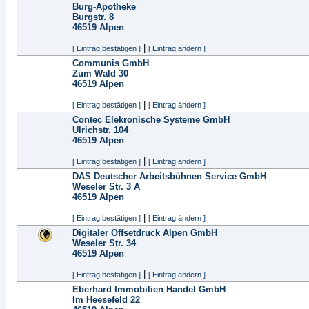
Burg-Apotheke
Burgstr. 8
46519
Alpen
|
[ Eintrag bestätigen ]
[ Eintrag ändern ]
Communis GmbH
Zum Wald 30
46519
Alpen
|
[ Eintrag bestätigen ]
[ Eintrag ändern ]
Contec Elekronische Systeme GmbH
Ulrichstr. 104
46519
Alpen
|
[ Eintrag bestätigen ]
[ Eintrag ändern ]
DAS Deutscher Arbeitsbühnen Service GmbH
Weseler Str. 3 A
46519
Alpen
|
[ Eintrag bestätigen ]
[ Eintrag ändern ]
Digitaler Offsetdruck Alpen GmbH
Weseler Str. 34
46519
Alpen
|
[ Eintrag bestätigen ]
[ Eintrag ändern ]
Eberhard Immobilien Handel GmbH
Im Heesefeld 22