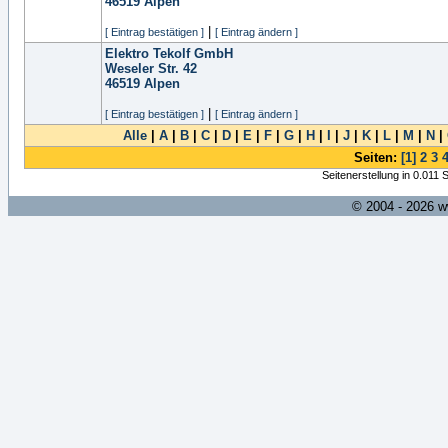
46519
Alpen
|
[ Eintrag bestätigen ]
[ Eintrag ändern ]
Elektro Tekolf GmbH
Weseler Str. 42
46519
Alpen
|
[ Eintrag bestätigen ]
[ Eintrag ändern ]
Alle
|
A
|
B
|
C
|
D
|
E
|
F
|
G
|
H
|
I
|
J
|
K
|
L
|
M
|
N
|
Seiten:
[1]
2
3
Seitenerstellung in 0.011
© 2004 - 2026 w