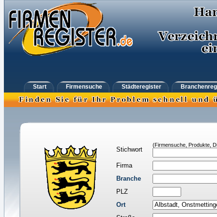
Start
Firmensuche
Städteregister
Branchenreg
(Firmensuche, Produkte, Di
Stichwort
Firma
Branche
PLZ
Ort