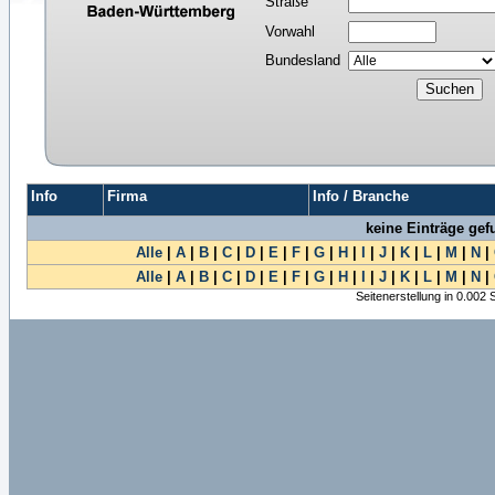
Straße
Vorwahl
Bundesland
Info
Firma
Info / Branche
keine Einträge ge
Alle
|
A
|
B
|
C
|
D
|
E
|
F
|
G
|
H
|
I
|
J
|
K
|
L
|
M
|
N
|
Alle
|
A
|
B
|
C
|
D
|
E
|
F
|
G
|
H
|
I
|
J
|
K
|
L
|
M
|
N
|
Seitenerstellung in 0.002